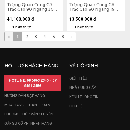
Tượng Quan Công Gỗ
Tượng Quan Công Gỗ
Trắc Cao 90 Ngang 30
Trắc Cao 60 Ngang 19
Sâu 25 (cm) - Cả Đao 122
Sâu 16 (cm) - Tổng Cao 87
(cm)
(cm)
41.100.000
₫
13.500.000
₫
1 năm trước
1 năm trước
«
1
2
3
4
5
6
»
HỖ TRỢ KHÁCH HÀNG
VỀ GỖ ĐỈNH
GIỚI THIỆU
HOTLINE: 08 6863 2345 - 07
8481 3456
NHÀ CUNG CẤP
HƯỚNG DẪN ĐẶT HÀNG
KÊNH THÔNG TIN
MUA HÀNG - THANH TOÁN
LIÊN HỆ
PHƯƠNG THỨC VẬN CHUYỂN
GẶP SỰ CỐ KHI NHẬN HÀNG