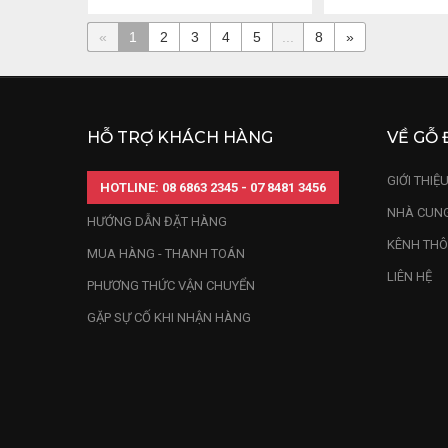
«
1
2
3
4
5
...
8
»
HỖ TRỢ KHÁCH HÀNG
VỀ GỖ 
GIỚI THIỆ
HOTLINE: 08 6863 2345 - 07 8481 3456
NHÀ CUNG
HƯỚNG DẪN ĐẶT HÀNG
KÊNH THÔ
MUA HÀNG - THANH TOÁN
LIÊN HỆ
PHƯƠNG THỨC VẬN CHUYỂN
GẶP SỰ CỐ KHI NHẬN HÀNG