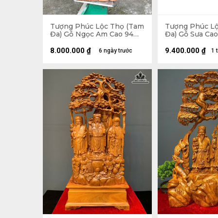
Tượng Phúc Lộc Thọ (Tam
Tượng Phúc L
Đa) Gỗ Ngọc Am Cao 94
Đa) Gỗ Sưa Ca
Ngang 45 Sâu 18 (cm)
16 Sâu 14 (cm)
8.000.000
₫
9.400.000
₫
6 ngày trước
1 