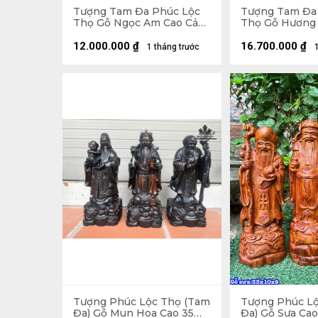
Tượng Tam Đa Phúc Lộc
Tượng Tam Đa
Thọ Gỗ Ngọc Am Cao Cả
Thọ Gỗ Hương 
Kỷ 108 Ngang 58 Sâu 24
Ngang 48 Sâu 
(cm) - Kỷ Cao 20
12.000.000
₫
16.700.000
₫
1 tháng trước
Tượng Phúc Lộc Thọ (Tam
Tượng Phúc L
Đa) Gỗ Mun Hoa Cao 35
Đa) Gỗ Sưa Ca