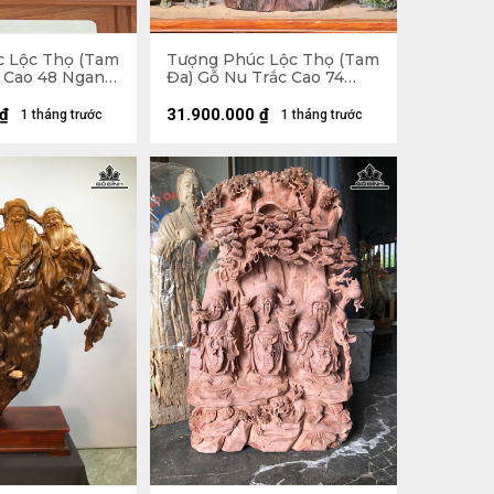
 Lộc Thọ (Tam
Tượng Phúc Lộc Thọ (Tam
c Cao 48 Ngang
Đa) Gỗ Nu Trắc Cao 74
m) - 17kg
Ngang 34 Sâu 21 (cm)
₫
31.900.000
₫
1 tháng trước
1 tháng trước