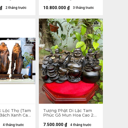
âu 30 (cm)
Ngang 20 Sâu 15 (cm) - Kỷ
Cao 15 Mặt 20 (cm)
₫
10.800.000
₫
2 tháng trước
3 tháng trước
 Lộc Thọ (Tam
Tượng Phật Di Lặc Tam
 Bách Xanh Cao
Phúc Gỗ Mun Hoa Cao 23
 Sâu 15 (cm) -
Ngang 42 Sâu 16 (cm)
cm)
7.500.000
₫
4 tháng trước
4 tháng trước