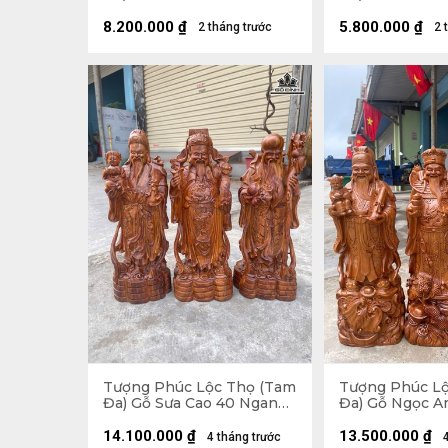
Ngang 15 Sâu 14 (cm)
10 Sâu 9 (cm)
8.200.000
₫
5.800.000
₫
2 tháng trước
2 
Tượng Phúc Lộc Thọ (Tam
Tượng Phúc L
Đa) Gỗ Sưa Cao 40 Ngang
Đa) Gỗ Ngọc A
15 Sâu 13 (cm)
Ngang 21 Sâu 2
14.100.000
₫
13.500.000
₫
4 tháng trước