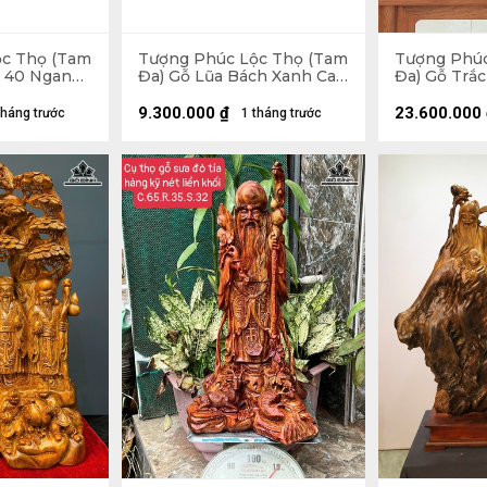
ộc Thọ (Tam
Tượng Phúc Lộc Thọ (Tam
Tượng Phúc
o 40 Ngang
Đa) Gỗ Lũa Bách Xanh Cao
Đa) Gỗ Trắ
Cả Kỷ .75 Ngang 23 Sâu 16
18 Sâu 16 (c
(cm) - Kỷ Cao 10
9.300.000
₫
23.600.000
tháng trước
1 tháng trước