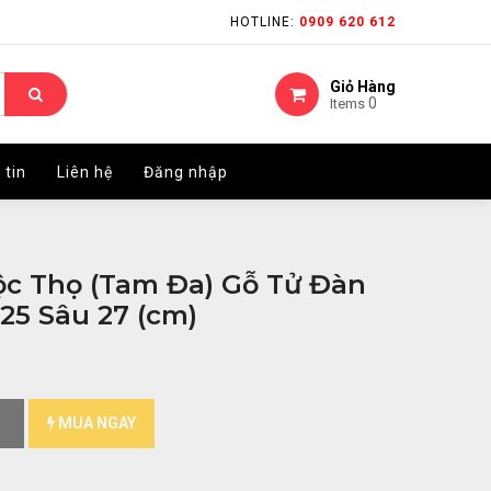
HOTLINE:
HOTLINE:
0909 620 612
0909 620 612
Giỏ Hàng
Giỏ Hàng
0
0
Items
Items
 tin
 tin
Liên hệ
Liên hệ
Đăng nhập
Đăng nhập
c Thọ (Tam Đa) Gỗ Tử Đàn
25 Sâu 27 (cm)
MUA NGAY