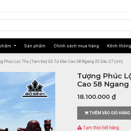
 phẩm
 phẩm
Sản phẩm
Sản phẩm
Chính sách mua hàng
Chính sách mua hàng
Kênh thông
Kênh thông
g Phúc Lộc Thọ (Tam Đa) Gỗ Tử Đàn Cao 58 Ngang 25 Sâu 27 (cm)
Tượng Phúc Lộ
Cao 58 Ngang 
18.100.000
₫
THÊM VÀO GIỎ HÀNG
Tạm thời hết hàng