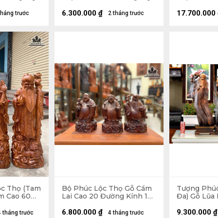
14 Sâu 11,5 (cm)
Ngang 56 S
6.300.000
₫
17.700.000
tháng trước
2 tháng trước
ộc Thọ (Tam
Bộ Phúc Lộc Thọ Gỗ Cẩm
Tượng Phúc
m Cao 60
Lai Cao 20 Đường Kính 12
Đa) Gỗ Lũa
0 (cm)
(cm)
75 Ngang 25
Kỷ Cao 10 (
6.800.000
₫
9.300.000
₫
4 tháng trước
4 tháng trước