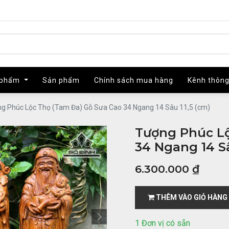
 phẩm
 phẩm
Sản phẩm
Sản phẩm
Chính sách mua hàng
Chính sách mua hàng
Kênh thông
Kênh thông
g Phúc Lộc Thọ (Tam Đa) Gỗ Sưa Cao 34 Ngang 14 Sâu 11,5 (cm)
Tượng Phúc Lộ
34 Ngang 14 Sâ
6.300.000
₫
THÊM VÀO GIỎ HÀNG
1 Đơn vị có sẵn