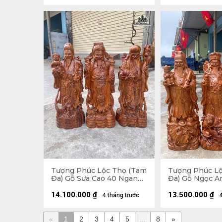
Tượng Phúc Lộc Thọ (Tam
Tượng Phúc L
Đa) Gỗ Sưa Cao 40 Ngang
Đa) Gỗ Ngọc A
15 Sâu 13 (cm)
Ngang 21 Sâu 2
14.100.000
₫
13.500.000
₫
4 tháng trước
«
1
2
3
4
5
...
8
»