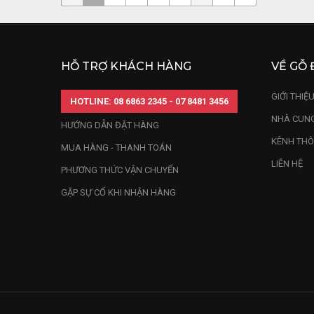
HỖ TRỢ KHÁCH HÀNG
VỀ GỖ 
GIỚI THIỆ
HOTLINE: 08 6863 2345 - 07 8481 3456
NHÀ CUNG
HƯỚNG DẪN ĐẶT HÀNG
KÊNH THÔ
MUA HÀNG - THANH TOÁN
LIÊN HỆ
PHƯƠNG THỨC VẬN CHUYỂN
GẶP SỰ CỐ KHI NHẬN HÀNG