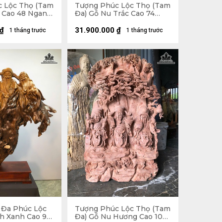
 Lộc Thọ (Tam
Tượng Phúc Lộc Thọ (Tam
c Cao 48 Ngang
Đa) Gỗ Nu Trắc Cao 74
m) - 17kg
Ngang 34 Sâu 21 (cm)
₫
31.900.000
₫
1 tháng trước
1 tháng trước
 Đa Phúc Lộc
Tượng Phúc Lộc Thọ (Tam
h Xanh Cao 99
Đa) Gỗ Nu Hương Cao 100