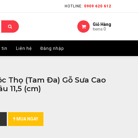
HOTLINE:
HOTLINE:
0909 620 612
0909 620 612
Giỏ Hàng
Giỏ Hàng
0
0
Items
Items
 tin
 tin
Liên hệ
Liên hệ
Đăng nhập
Đăng nhập
c Thọ (Tam Đa) Gỗ Sưa Cao
u 11,5 (cm)
MUA NGAY