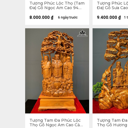
Tượng Phúc Lộc Thọ (Tam
Tượng Phúc L
Đa) Gỗ Ngọc Am Cao 94
Đa) Gỗ Sưa Ca
Ngang 45 Sâu 18 (cm)
16 Sâu 14 (cm)
8.000.000
₫
9.400.000
₫
6 ngày trước
1 
Tượng Tam Đa Phúc Lộc
Tượng Tam Đa
Thọ Gỗ Ngọc Am Cao Cả
Thọ Gỗ Hương 