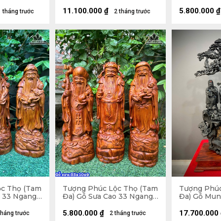
28 (cm)
(cm)
Ngang 68 S
11.100.000
₫
5.800.000
₫
1 tháng trước
2 tháng trước
ộc Thọ (Tam
Tượng Phúc Lộc Thọ (Tam
Tượng Phúc
o 33 Ngang
Đa) Gỗ Sưa Cao 33 Ngang
Đa) Gỗ Mun
10 Sâu 9 (cm)
Ngang 56 S
5.800.000
₫
17.700.000
tháng trước
2 tháng trước