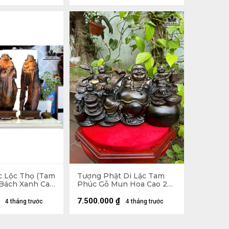
 Lộc Thọ (Tam
Tượng Phật Di Lặc Tam
 Bách Xanh Cao
Phúc Gỗ Mun Hoa Cao 23
 Sâu 15 (cm) -
Ngang 42 Sâu 16 (cm)
cm)
7.500.000
₫
4 tháng trước
4 tháng trước