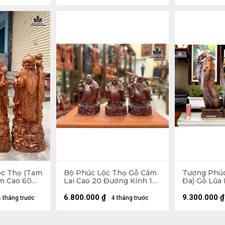
ộc Thọ (Tam
Bộ Phúc Lộc Thọ Gỗ Cẩm
Tượng Phúc
m Cao 60
Lai Cao 20 Đường Kính 12
Đa) Gỗ Lũa
0 (cm)
(cm)
75 Ngang 25
Kỷ Cao 10 (
6.800.000
₫
9.300.000
₫
4 tháng trước
4 tháng trước