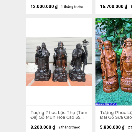
Kỷ 108 Ngang 58 Sâu 24
Ngang 48 Sâu 
(cm) - Kỷ Cao 20
12.000.000
₫
16.700.000
₫
1 tháng trước
Tượng Phúc Lộc Thọ (Tam
Tượng Phúc L
Đa) Gỗ Mun Hoa Cao 35
Đa) Gỗ Sưa Ca
Ngang 15 Sâu 14 (cm)
13 Sâu 11 (cm)
8.200.000
₫
5.800.000
₫
2 tháng trước
2 