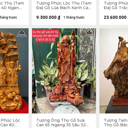
ộc Thọ (Tam
Tượng Phúc Lộc Thọ (Tam
Tượng Phúc
o 40 Ngang
Đa) Gỗ Lũa Bách Xanh Cao
Đa) Gỗ Trắ
Cả Kỷ .75 Ngang 23 Sâu 16
18 Sâu 16 (c
(cm) - Kỷ Cao 10
9.300.000
₫
23.600.000
tháng trước
1 tháng trước
 Phúc Lộc
Tượng Ông Thọ Gỗ Sưa
Tượng Tam
Cao 82
Cao 65 Ngang 35 Sâu 32
Thọ Gỗ Bác