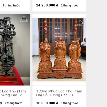
âu 25 (cm)
Ngang 61 Sâu 15 (cm)
24.200.000
₫
2 tháng trước
2 tháng trước
 Lộc Thọ (Tam
Tượng Phúc Lộc Thọ (Tam
 Sừng Cao 120
Đa) Gỗ Hương Cao 50
âu 30 (cm)
Ngang 20 Sâu 15 (cm) - Kỷ
Cao 15 Mặt 20 (cm)
₫
10.800.000
₫
2 tháng trước
3 tháng trước