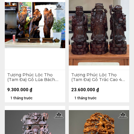
Tượng Phúc Lộc Thọ
Tượng Phúc Lộc Thọ
(Tam Đa) Gỗ Lũa Bách
(Tam Đa) Gỗ Trắc Cao 48
Xanh Cao Cả Kỷ .75
Ngang 18 Sâu 16 (cm) -
Ngang 23 Sâu 16 (cm) - Kỷ
17kg
9.300.000
₫
23.600.000
₫
Cao 10
1 tháng trước
1 tháng trước