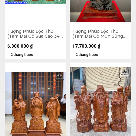
Tượng Phúc Lộc Thọ
Tượng Phúc Lộc Thọ
(Tam Đa) Gỗ Sưa Cao 34
(Tam Đa) Gỗ Mun Sừng
Ngang 14 Sâu 11,5 (cm)
Cao 120 Ngang 56 Sâu 30
(cm)
6.300.000
₫
17.700.000
₫
2 tháng trước
2 tháng trước