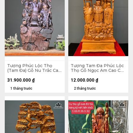
Tượng Phúc Lộc Thọ
Tượng Tam Đa Phúc Lộc
(Tam Đa) Gỗ Nu Trắc Cao
Thọ Gỗ Ngọc Am Cao Cả
74 Ngang 34 Sâu 21 (cm)
Kỷ 108 Ngang 58 Sâu 24
(cm) - Kỷ Cao 20
31.900.000
₫
12.000.000
₫
1 tháng trước
2 tháng trước