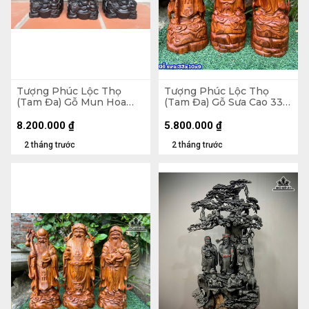
Tượng Phúc Lộc Thọ
Tượng Phúc Lộc Thọ
(Tam Đa) Gỗ Mun Hoa
(Tam Đa) Gỗ Sưa Cao 33
Cao 35 Ngang 15 Sâu 14
Ngang 10 Sâu 9 (cm)
(cm)
8.200.000
₫
5.800.000
₫
2 tháng trước
2 tháng trước