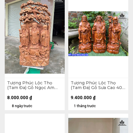
Tượng Phúc Lộc Thọ
Tượng Phúc Lộc Thọ
(Tam Đa) Gỗ Ngọc Am
(Tam Đa) Gỗ Sưa Cao 40
Cao 94 Ngang 45 Sâu 18
Ngang 16 Sâu 14 (cm)
(cm)
8.000.000
₫
9.400.000
₫
8 ngày trước
1 tháng trước