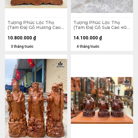
Tượng Phúc Lộc Thọ
Tượng Phúc Lộc Thọ
(Tam Đa) Gỗ Hương Cao
(Tam Đa) Gỗ Sưa Cao 40
50 Ngang 20 Sâu 15 (cm) -
Ngang 15 Sâu 13 (cm)
Kỷ Cao 15 Mặt 20 (cm)
10.800.000
₫
14.100.000
₫
3 tháng trước
4 tháng trước