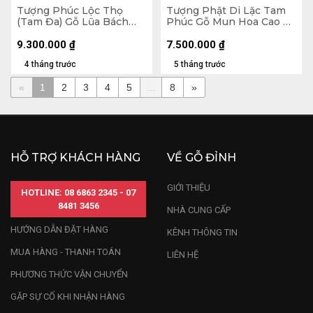
Tượng Phúc Lộc Thọ
Tượng Phật Di Lặc Tam
(Tam Đa) Gỗ Lũa Bách
Phúc Gỗ Mun Hoa Cao 23
Xanh Cao 75 Ngang 25
Ngang 42 Sâu 16 (cm)
Sâu 15 (cm) - Kỷ Cao 10
9.300.000
₫
7.500.000
₫
(cm)
4 tháng trước
5 tháng trước
«
1
2
3
4
5
...
8
»
HỖ TRỢ KHÁCH HÀNG
VỀ GỖ ĐỈNH
GIỚI THIỆU
HOTLINE: 08 6863 2345 - 07
8481 3456
NHÀ CUNG CẤP
HƯỚNG DẪN ĐẶT HÀNG
KÊNH THÔNG TIN
MUA HÀNG - THANH TOÁN
LIÊN HỆ
PHƯƠNG THỨC VẬN CHUYỂN
GẶP SỰ CỐ KHI NHẬN HÀNG