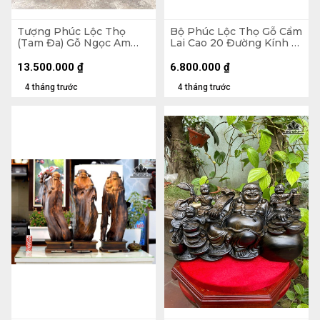
Tượng Phúc Lộc Thọ
Bộ Phúc Lộc Thọ Gỗ Cẩm
(Tam Đa) Gỗ Ngọc Am
Lai Cao 20 Đường Kính 12
Cao 60 Ngang 21 Sâu 20
(cm)
(cm)
13.500.000
₫
6.800.000
₫
4 tháng trước
4 tháng trước