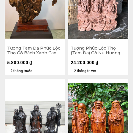
Tượng Tam Đa Phúc Lộc
Tượng Phúc Lộc Thọ
Thọ Gỗ Bách Xanh Cao
(Tam Đa) Gỗ Nu Hương
99 Ngang 68 Sâu 25 (cm)
Cao 100 Ngang 61 Sâu 15
(cm)
5.800.000
₫
24.200.000
₫
2 tháng trước
2 tháng trước