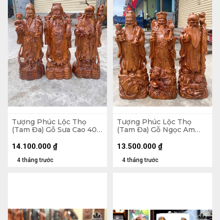
Tượng Phúc Lộc Thọ
Tượng Phúc Lộc Thọ
(Tam Đa) Gỗ Sưa Cao 40
(Tam Đa) Gỗ Ngọc Am
Ngang 15 Sâu 13 (cm)
Cao 60 Ngang 21 Sâu 20
(cm)
14.100.000
₫
13.500.000
₫
4 tháng trước
4 tháng trước