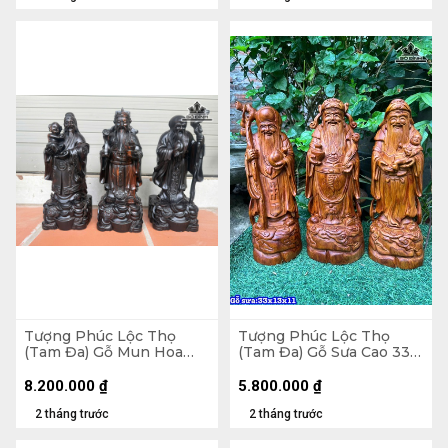
Tượng Phúc Lộc Thọ
Tượng Phúc Lộc Thọ
(Tam Đa) Gỗ Mun Hoa
(Tam Đa) Gỗ Sưa Cao 33
Cao 35 Ngang 15 Sâu 14
Ngang 13 Sâu 11 (cm)
(cm)
8.200.000
₫
5.800.000
₫
2 tháng trước
2 tháng trước