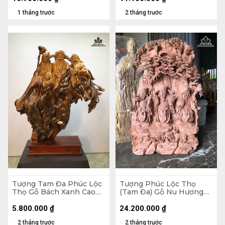
1 tháng trước
2 tháng trước
Tượng Tam Đa Phúc Lộc
Tượng Phúc Lộc Thọ
Thọ Gỗ Bách Xanh Cao
(Tam Đa) Gỗ Nu Hương
99 Ngang 68 Sâu 25 (cm)
Cao 100 Ngang 61 Sâu 15
(cm)
5.800.000
₫
24.200.000
₫
2 tháng trước
2 tháng trước