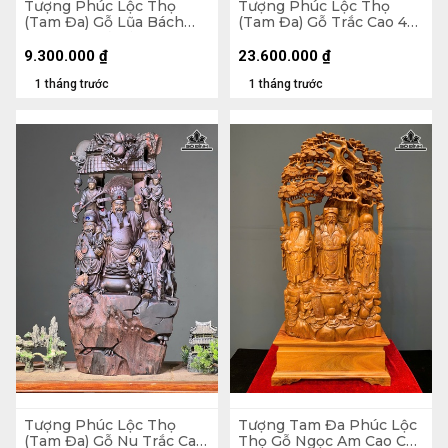
Tượng Phúc Lộc Thọ
Tượng Phúc Lộc Thọ
(Tam Đa) Gỗ Lũa Bách
(Tam Đa) Gỗ Trắc Cao 48
Xanh Cao Cả Kỷ .75
Ngang 18 Sâu 16 (cm) -
Ngang 23 Sâu 16 (cm) - Kỷ
17kg
9.300.000
₫
23.600.000
₫
Cao 10
1 tháng trước
1 tháng trước
Tượng Phúc Lộc Thọ
Tượng Tam Đa Phúc Lộc
(Tam Đa) Gỗ Nu Trắc Cao
Thọ Gỗ Ngọc Am Cao Cả