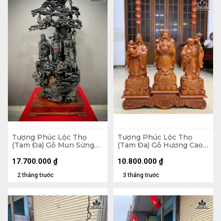
Tượng Phúc Lộc Thọ
Tượng Phúc Lộc Thọ
(Tam Đa) Gỗ Mun Sừng
(Tam Đa) Gỗ Hương Cao
Cao 120 Ngang 56 Sâu 30
50 Ngang 20 Sâu 15 (cm) -
(cm)
Kỷ Cao 15 Mặt 20 (cm)
17.700.000
₫
10.800.000
₫
2 tháng trước
3 tháng trước