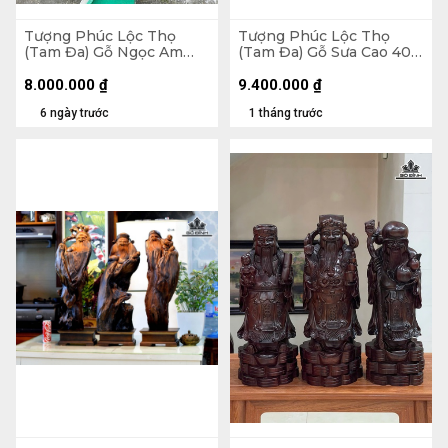
Tượng Phúc Lộc Thọ
Tượng Phúc Lộc Thọ
(Tam Đa) Gỗ Ngọc Am
(Tam Đa) Gỗ Sưa Cao 40
Cao 94 Ngang 45 Sâu 18
Ngang 16 Sâu 14 (cm)
(cm)
8.000.000
₫
9.400.000
₫
6 ngày trước
1 tháng trước