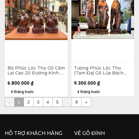
Bộ Phúc Lộc Thọ Gỗ Cẩm
Tượng Phúc Lộc Thọ
Lai Cao 20 Đường Kính 12
(Tam Đa) Gỗ Lũa Bách
(cm)
Xanh Cao 75 Ngang 25
Sâu 15 (cm) - Kỷ Cao 10
6.800.000
₫
9.300.000
₫
(cm)
4 tháng trước
4 tháng trước
«
1
2
3
4
5
...
8
»
HỖ TRỢ KHÁCH HÀNG
VỀ GỖ ĐỈNH