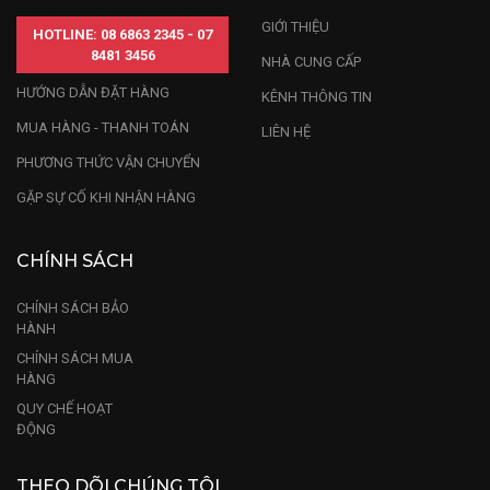
GIỚI THIỆU
HOTLINE: 08 6863 2345 - 07
8481 3456
NHÀ CUNG CẤP
HƯỚNG DẪN ĐẶT HÀNG
KÊNH THÔNG TIN
MUA HÀNG - THANH TOÁN
LIÊN HỆ
PHƯƠNG THỨC VẬN CHUYỂN
GẶP SỰ CỐ KHI NHẬN HÀNG
CHÍNH SÁCH
CHÍNH SÁCH BẢO
HÀNH
CHÍNH SÁCH MUA
HÀNG
QUY CHẾ HOẠT
ĐỘNG
THEO DÕI CHÚNG TÔI