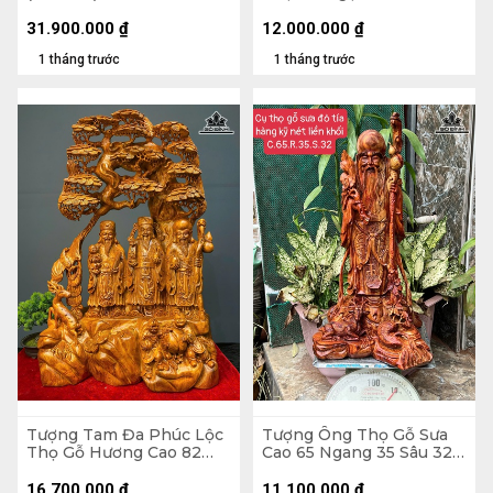
74 Ngang 34 Sâu 21 (cm)
Kỷ 108 Ngang 58 Sâu 24
(cm) - Kỷ Cao 20
31.900.000
₫
12.000.000
₫
1 tháng trước
1 tháng trước
Tượng Tam Đa Phúc Lộc
Tượng Ông Thọ Gỗ Sưa
Thọ Gỗ Hương Cao 82
Cao 65 Ngang 35 Sâu 32
Ngang 48 Sâu 28 (cm)
(cm)
16.700.000
₫
11.100.000
₫