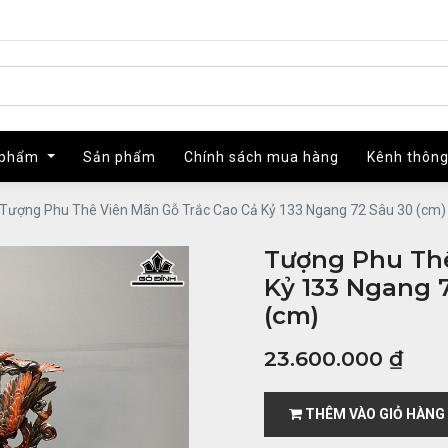
 phẩm
 phẩm
Sản phẩm
Sản phẩm
Chính sách mua hàng
Chính sách mua hàng
Kênh thông
Kênh thông
Tượng Phu Thê Viên Mãn Gỗ Trắc Cao Cả Kỷ 133 Ngang 72 Sâu 30 (cm) 
Tượng Phu Thê
Kỷ 133 Ngang 7
(cm)
23.600.000
₫
THÊM VÀO GIỎ HÀNG