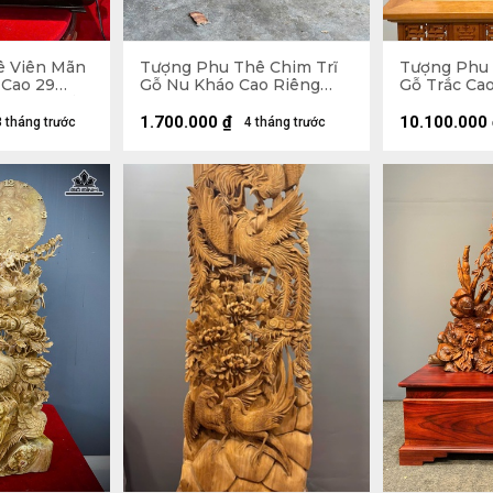
ê Viên Mãn
Tượng Phu Thê Chim Trĩ
Tượng Phu 
Cao 29
Gỗ Nu Kháo Cao Riêng
Gỗ Trắc Ca
 (cm) - Tủ
Tượng 24 Ngang 30 Sâu 8
Sâu 12 (cm)
55 Sâu 25
(cm)
1.700.000
₫
10.100.000
3 tháng trước
4 tháng trước