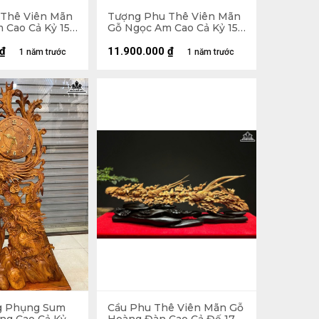
Thê Viên Mãn
Tượng Phu Thê Viên Mãn
 Cao Cả Kỷ 152
Gỗ Ngọc Am Cao Cả Kỷ 150
u 50 (cm) - Kỷ
Ngang 47 Sâu 19 (cm) - Kỷ
Cao 15 (cm)
₫
11.900.000
₫
1 năm trước
1 năm trước
g Phụng Sum
Cầu Phu Thê Viên Mãn Gỗ