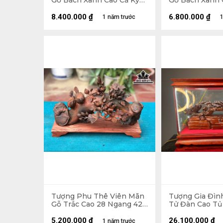
Gỗ Bách Xanh Cao Cả Kỷ
Gỗ Bách Xanh 
83 Ngang 41 Sâu 18 (cm) -
Ngang 40 Sâu 1
Kỷ Cao 10 (cm)
8.400.000
₫
6.800.000
₫
1 năm trước
1
Tượng Phu Thê Viên Mãn
Tượng Gia Đìn
Gỗ Trắc Cao 28 Ngang 42
Tử Đàn Cao Tủ
Sâu 15 (cm)
Ngang 70 Sâu 
5.200.000
₫
26.100.000
₫
1 năm trước