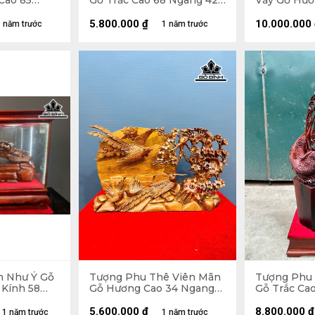
Cao 85
Gỗ Trắc Cao 68 Ngang 42
Vầy Gỗ Hươ
8 (cm)
Sâu 14 (cm)
127 Ngang 6
Kỷ Cao 10 (
5.800.000
₫
10.000.000
 năm trước
1 năm trước
h Như Ý Gỗ
Tượng Phu Thê Viên Mãn
Tượng Phu 
 Kính 58
Gỗ Hương Cao 34 Ngang
Gỗ Trắc Cao
32 (cm)
56 Sâu 9 (cm)
Ngang 30 Sâ
Cao 10
5.600.000
₫
8.800.000
₫
1 năm trước
1 năm trước