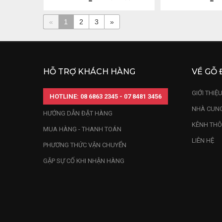
«
1
2
3
»
HỖ TRỢ KHÁCH HÀNG
VỀ GỖ 
GIỚI THIỆ
HOTLINE: 08 6863 2345 - 07 8481 3456
NHÀ CUNG
HƯỚNG DẪN ĐẶT HÀNG
KÊNH THÔ
MUA HÀNG - THANH TOÁN
LIÊN HỆ
PHƯƠNG THỨC VẬN CHUYỂN
GẶP SỰ CỐ KHI NHẬN HÀNG