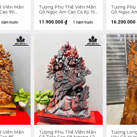
ê Viên Mãn
Tượng Phu Thê Viên Mãn
Tượng Phu 
Cao 90
Gỗ Ngọc Am Cao Cả Kỷ 150
Gỗ Ngọc Am
20 (cm)
Ngang 47 Sâu 19 (cm) - Kỷ
Ngang 90 Sâ
Cao 15
Cao 35
11.900.000
₫
16.200.000
 năm trước
1 năm trước
ê Viên Mãn
Tượng Phu Thê Viên Mãn
Tượng Lon