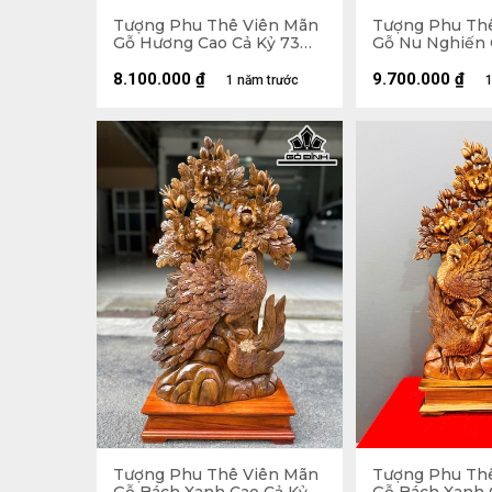
Tượng Phu Thê Viên Mãn
Tượng Phu Th
Gỗ Hương Cao Cả Kỷ 73
Gỗ Nu Nghiến 
Ngang 48 Sâu 16 (cm) - Kỷ
Ngang 45 Sâu 
Cao 10
8.100.000
₫
9.700.000
₫
1 năm trước
1
Tượng Phu Thê Viên Mãn
Tượng Phu Th