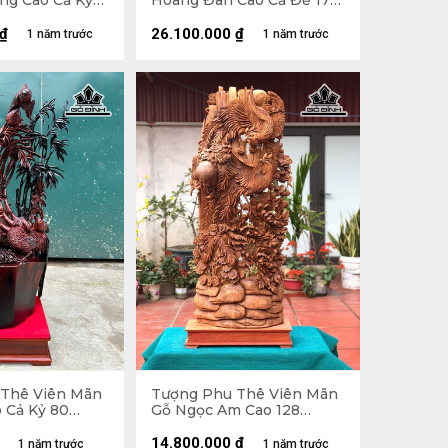
ng Cao Cả Kỷ
Hoàng Đàn Cao Cả Đế 17
3 Sâu 16 (cm) -
Ngang 55 Sâu 5 (cm) -
cm)
Riêng Tượng Cao 14 (cm)
₫
26.100.000
₫
1 năm trước
1 năm trước
Thê Viên Mãn
Tượng Phu Thê Viên Mãn
 Cả Kỷ 80
Gỗ Ngọc Am Cao 128
u 25 (cm) - Kỷ
Ngang 47 Sâu 23 (cm)
14.800.000
₫
1 năm trước
1 năm trước