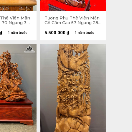
Thê Viên Mãn
Tượng Phu Thê Viên Mãn
o 70 Ngang 39
Gỗ Cẩm Cao 57 Ngang 28
Sâu 13 (cm)
₫
5.500.000
₫
1 năm trước
1 năm trước