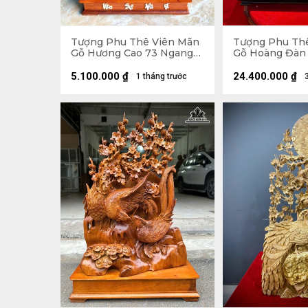
Tượng Phu Thê Viên Mãn
Tượng Phu Th
Gỗ Hương Cao 73 Ngang
Gỗ Hoàng Đàn 
44 Sâu 10 (cm)
Ngang 39 Sâu 8
Cao 60 Ngang 
5.100.000
₫
24.400.000
₫
1 tháng trước
(cm)