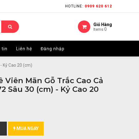
HOTLINE:
HOTLINE:
0909 620 612
0909 620 612
Giỏ Hàng
Giỏ Hàng
0
0
Items
Items
 tin
 tin
Liên hệ
Liên hệ
Đăng nhập
Đăng nhập
- Kỷ Cao 20 (cm)
 Viên Mãn Gỗ Trắc Cao Cả
2 Sâu 30 (cm) - Kỷ Cao 20
MUA NGAY