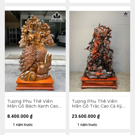
Tượng Phu Thê Viên
Tượng Phu Thê Viên
Mãn Gỗ Bách Xanh Cao
Mãn Gỗ Trắc Cao Cả Kỷ
Cả Kỷ 83 Ngang 41 Sâu 18
133 Ngang 72 Sâu 30 (cm)
(cm) - Kỷ Cao 10 (cm)
- Kỷ Cao 20 (cm)
8.400.000
₫
23.600.000
₫
1 năm trước
1 năm trước