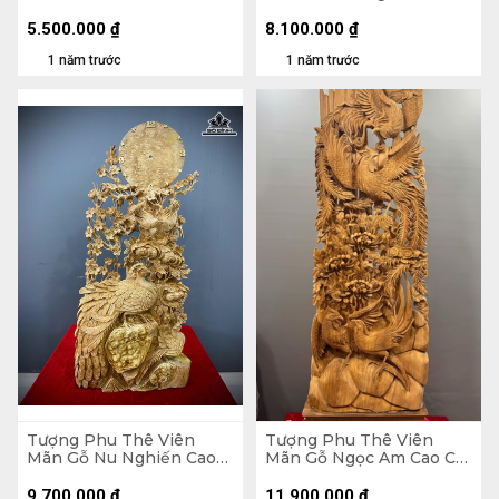
Ngang 28 Sâu 13 (cm)
73 Ngang 48 Sâu 16 (cm) -
Kỷ Cao 10
5.500.000
₫
8.100.000
₫
1 năm trước
1 năm trước
Tượng Phu Thê Viên
Tượng Phu Thê Viên
Mãn Gỗ Nu Nghiến Cao
Mãn Gỗ Ngọc Am Cao Cả
90 Ngang 45 Sâu 20 (cm)
Kỷ 150 Ngang 47 Sâu 19
(cm) - Kỷ Cao 15
9.700.000
₫
11.900.000
₫