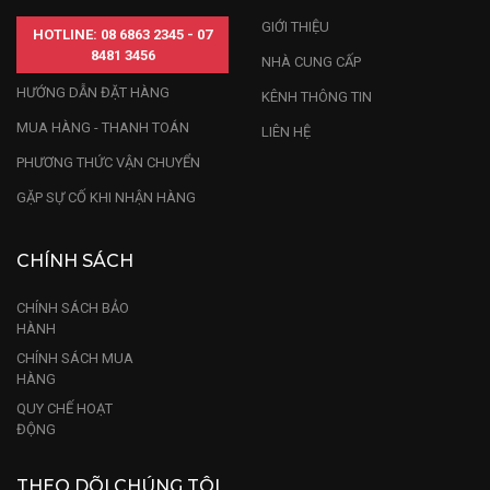
GIỚI THIỆU
HOTLINE: 08 6863 2345 - 07
8481 3456
NHÀ CUNG CẤP
HƯỚNG DẪN ĐẶT HÀNG
KÊNH THÔNG TIN
MUA HÀNG - THANH TOÁN
LIÊN HỆ
PHƯƠNG THỨC VẬN CHUYỂN
GẶP SỰ CỐ KHI NHẬN HÀNG
CHÍNH SÁCH
CHÍNH SÁCH BẢO
HÀNH
CHÍNH SÁCH MUA
HÀNG
QUY CHẾ HOẠT
ĐỘNG
THEO DÕI CHÚNG TÔI