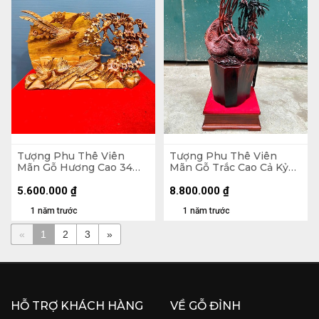
Tượng Phu Thê Viên
Tượng Phu Thê Viên
Mãn Gỗ Hương Cao 34
Mãn Gỗ Trắc Cao Cả Kỷ
Ngang 56 Sâu 9 (cm)
80 Ngang 30 Sâu 25 (cm)
- Kỷ Cao 10
5.600.000
₫
8.800.000
₫
1 năm trước
1 năm trước
«
1
2
3
»
HỖ TRỢ KHÁCH HÀNG
VỀ GỖ ĐỈNH