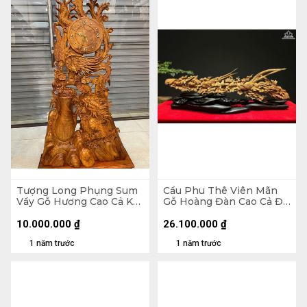
Tượng Long Phụng Sum
Cầu Phu Thê Viên Mãn
Vầy Gỗ Hương Cao Cả Kỷ
Gỗ Hoàng Đàn Cao Cả Đế
127 Ngang 63 Sâu 16 (cm)
17 Ngang 55 Sâu 5 (cm) -
- Kỷ Cao 10 (cm)
Riêng Tượng Cao 14 (cm)
10.000.000
₫
26.100.000
₫
1 năm trước
1 năm trước