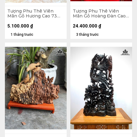
Tượng Phu Thê Viên
Tượng Phu Thê Viên
Mãn Gỗ Hương Cao 73
Mãn Gỗ Hoàng Đàn Cao
Ngang 44 Sâu 10 (cm)
29 Ngang 39 Sâu 8 (cm) -
Tủ Cao 60 Ngang 55 Sâu
5.100.000
₫
24.400.000
₫
25 (cm)
1 tháng trước
3 tháng trước