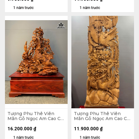
1 năm trước
1 năm trước
Tượng Phu Thê Viên
Tượng Phu Thê Viên
Mãn Gỗ Ngọc Am Cao Cả
Mãn Gỗ Ngọc Am Cao Cả
Kỷ 152 Ngang 90 Sâu 50
Kỷ 150 Ngang 47 Sâu 19
(cm) - Kỷ Cao 35
(cm) - Kỷ Cao 15 (cm)
16.200.000
₫
11.900.000
₫
1 năm trước
1 năm trước