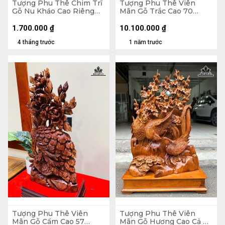
Tượng Phu Thê Chim Trĩ
Tượng Phu Thê Viên
Gỗ Nu Kháo Cao Riêng
Mãn Gỗ Trắc Cao 70
Tượng 24 Ngang 30 Sâu
Ngang 39 Sâu 12 (cm)
8 (cm)
1.700.000
₫
10.100.000
₫
4 tháng trước
1 năm trước
Tượng Phu Thê Viên
Tượng Phu Thê Viên
Mãn Gỗ Cẩm Cao 57
Mãn Gỗ Hương Cao Cả Kỷ