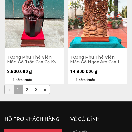
Tượng Phu Thê Viên
Tượng Phu Thê Viên
Mãn Gỗ Trắc Cao Cả Kỷ
Mãn Gỗ Ngọc Am Cao 128
80 Ngang 30 Sâu 25 (cm)
Ngang 47 Sâu 23 (cm)
- Kỷ Cao 10
8.800.000
₫
14.800.000
₫
1 năm trước
1 năm trước
«
1
2
3
»
HỖ TRỢ KHÁCH HÀNG
VỀ GỖ ĐỈNH
GIỚI THIỆU