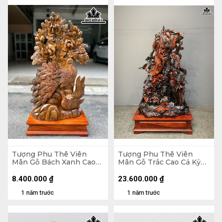
Tượng Phu Thê Viên
Tượng Phu Thê Viên
Mãn Gỗ Bách Xanh Cao
Mãn Gỗ Trắc Cao Cả Kỷ
Cả Kỷ 83 Ngang 41 Sâu 18
133 Ngang 72 Sâu 30 (cm)
(cm) - Kỷ Cao 10 (cm)
- Kỷ Cao 20 (cm)
8.400.000
₫
23.600.000
₫
1 năm trước
1 năm trước