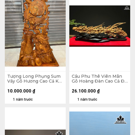
Tượng Long Phụng Sum
Cầu Phu Thê Viên Mãn
Vầy Gỗ Hương Cao Cả Kỷ
Gỗ Hoàng Đàn Cao Cả Đế
127 Ngang 63 Sâu 16 (cm)
17 Ngang 55 Sâu 5 (cm) -
- Kỷ Cao 10 (cm)
Riêng Tượng Cao 14 (cm)
10.000.000
₫
26.100.000
₫
1 năm trước
1 năm trước