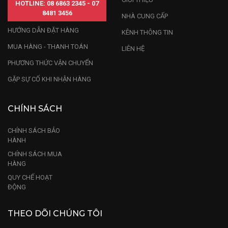
HOTLINE: 08 6863 2345 - 07
8481 3456
NHÀ CUNG CẤP
HƯỚNG DẪN ĐẶT HÀNG
KÊNH THÔNG TIN
MUA HÀNG - THANH TOÁN
LIÊN HỆ
PHƯƠNG THỨC VẬN CHUYỂN
GẶP SỰ CỐ KHI NHẬN HÀNG
CHÍNH SÁCH
CHÍNH SÁCH BẢO
HÀNH
CHÍNH SÁCH MUA
HÀNG
QUY CHẾ HOẠT
ĐỘNG
THEO DÕI CHÚNG TÔI