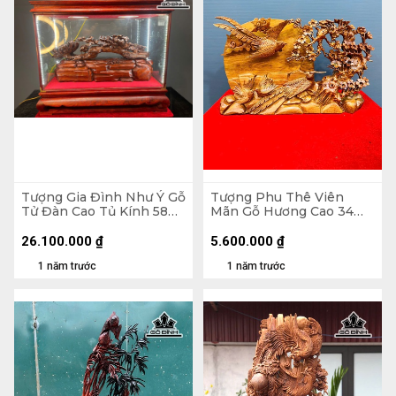
Tượng Gia Đình Như Ý Gỗ
Tượng Phu Thê Viên
Tử Đàn Cao Tủ Kính 58
Mãn Gỗ Hương Cao 34
Ngang 70 Sâu 32 (cm)
Ngang 56 Sâu 9 (cm)
26.100.000
₫
5.600.000
₫
1 năm trước
1 năm trước