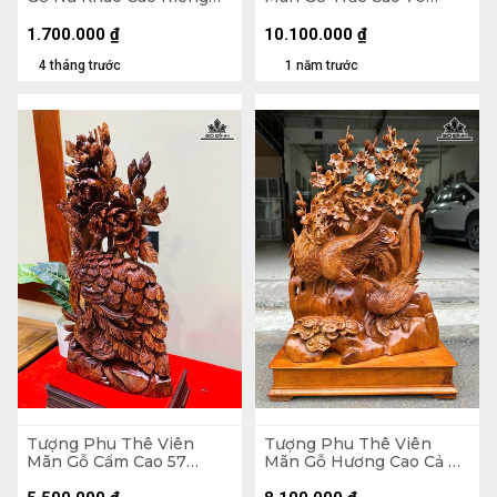
Tượng 24 Ngang 30 Sâu
Ngang 39 Sâu 12 (cm)
8 (cm)
1.700.000
₫
10.100.000
₫
4 tháng trước
1 năm trước
Tượng Phu Thê Viên
Tượng Phu Thê Viên
Mãn Gỗ Cẩm Cao 57
Mãn Gỗ Hương Cao Cả Kỷ
Ngang 28 Sâu 13 (cm)
73 Ngang 48 Sâu 16 (cm) -
Kỷ Cao 10