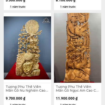
5.500.000
₫
8.100.000
₫
1 năm trước
1 năm trước
Tượng Phu Thê Viên
Tượng Phu Thê Viên
Mãn Gỗ Nu Nghiến Cao
Mãn Gỗ Ngọc Am Cao Cả
90 Ngang 45 Sâu 20 (cm)
Kỷ 150 Ngang 47 Sâu 19
(cm) - Kỷ Cao 15
9.700.000
₫
11.900.000
₫
1 năm trước
1 năm trước