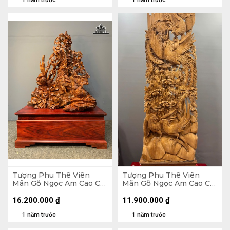
Tượng Phu Thê Viên
Tượng Phu Thê Viên
Mãn Gỗ Ngọc Am Cao Cả
Mãn Gỗ Ngọc Am Cao Cả
Kỷ 152 Ngang 90 Sâu 50
Kỷ 150 Ngang 47 Sâu 19
(cm) - Kỷ Cao 35
(cm) - Kỷ Cao 15 (cm)
16.200.000
₫
11.900.000
₫
1 năm trước
1 năm trước