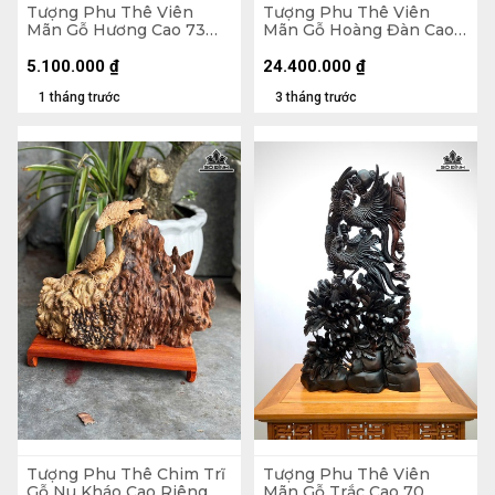
Tượng Phu Thê Viên
Tượng Phu Thê Viên
Mãn Gỗ Hương Cao 73
Mãn Gỗ Hoàng Đàn Cao
Ngang 44 Sâu 10 (cm)
29 Ngang 39 Sâu 8 (cm) -
Tủ Cao 60 Ngang 55 Sâu
5.100.000
₫
24.400.000
₫
25 (cm)
1 tháng trước
3 tháng trước
Tượng Phu Thê Chim Trĩ
Tượng Phu Thê Viên
Gỗ Nu Kháo Cao Riêng
Mãn Gỗ Trắc Cao 70