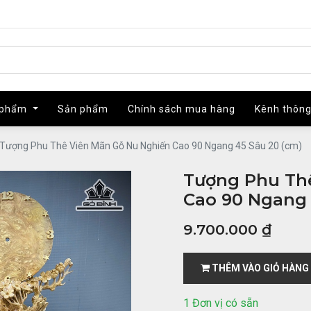
 phẩm
 phẩm
Sản phẩm
Sản phẩm
Chính sách mua hàng
Chính sách mua hàng
Kênh thông
Kênh thông
Tượng Phu Thê Viên Mãn Gỗ Nu Nghiến Cao 90 Ngang 45 Sâu 20 (cm)
Tượng Phu Th
Cao 90 Ngang 
9.700.000
₫
THÊM VÀO GIỎ HÀNG
1 Đơn vị có sẵn