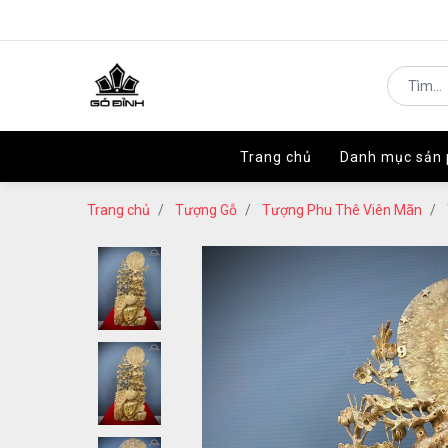
Trang chủ
Trang chủ
Danh mục sản
Danh mục sản
Trang chủ
Tượng Gỗ
Tượng Phu Thê Viên Mãn