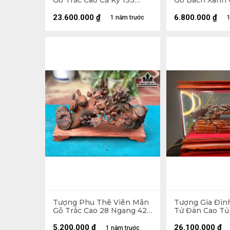
Gỗ Trắc Cao Cả Kỷ 133
Gỗ Bách Xanh 
Ngang 72 Sâu 30 (cm) - Kỷ
Ngang 40 Sâu 1
Cao 20 (cm)
23.600.000
₫
6.800.000
₫
1 năm trước
1
Tượng Phu Thê Viên Mãn
Tượng Gia Đìn
Gỗ Trắc Cao 28 Ngang 42
Tử Đàn Cao Tủ
Sâu 15 (cm)
Ngang 70 Sâu 
5.200.000
₫
26.100.000
₫
1 năm trước