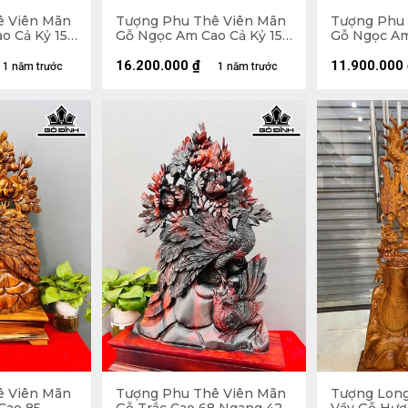
ê Viên Mãn
Tượng Phu Thê Viên Mãn
Tượng Phu 
o Cả Kỷ 150
Gỗ Ngọc Am Cao Cả Kỷ 152
Gỗ Ngọc Am
9 (cm) - Kỷ
Ngang 90 Sâu 50 (cm) - Kỷ
Ngang 47 Sâ
Cao 35
Cao 15 (cm)
16.200.000
₫
11.900.000
1 năm trước
1 năm trước
ê Viên Mãn
Tượng Phu Thê Viên Mãn
Tượng Lon