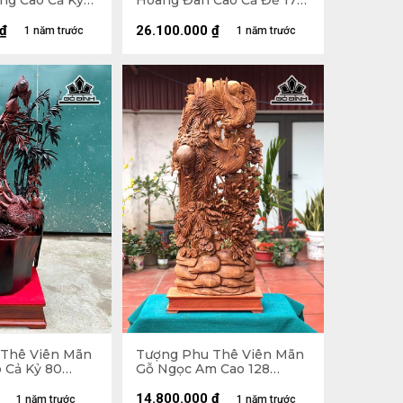
ng Cao Cả Kỷ
Hoàng Đàn Cao Cả Đế 17
3 Sâu 16 (cm) -
Ngang 55 Sâu 5 (cm) -
cm)
Riêng Tượng Cao 14 (cm)
₫
26.100.000
₫
1 năm trước
1 năm trước
Thê Viên Mãn
Tượng Phu Thê Viên Mãn
 Cả Kỷ 80
Gỗ Ngọc Am Cao 128
u 25 (cm) - Kỷ
Ngang 47 Sâu 23 (cm)
14.800.000
₫
1 năm trước
1 năm trước