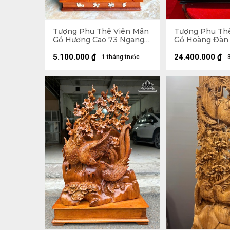
Tượng Phu Thê Viên Mãn
Tượng Phu Th
Gỗ Hương Cao 73 Ngang
Gỗ Hoàng Đàn 
44 Sâu 10 (cm)
Ngang 39 Sâu 8
Cao 60 Ngang 
5.100.000
₫
24.400.000
₫
1 tháng trước
(cm)