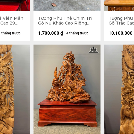
ê Viên Mãn
Tượng Phu Thê Chim Trĩ
Tượng Phu 
Cao 29
Gỗ Nu Kháo Cao Riêng
Gỗ Trắc Ca
 (cm) - Tủ
Tượng 24 Ngang 30 Sâu 8
Sâu 12 (cm)
55 Sâu 25
(cm)
1.700.000
₫
10.100.000
3 tháng trước
4 tháng trước