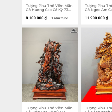
Tượng Phu Thê Viên Mãn
Tượng Phu Th
Gỗ Hương Cao Cả Kỷ 73
Gỗ Ngọc Am Ca
Ngang 48 Sâu 16 (cm) - Kỷ
Ngang 47 Sâu 1
Cao 10
Cao 15
8.100.000
₫
11.900.000
₫
1 năm trước
Tượng Phu Thê Viên Mãn
Tượng Phu Th