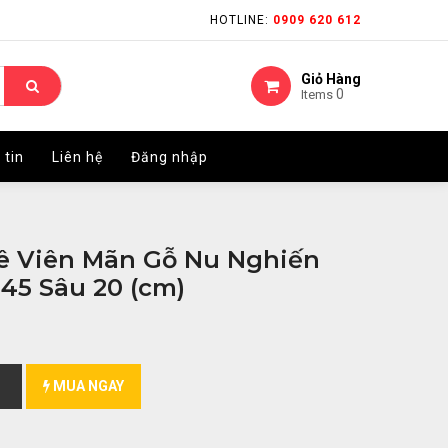
HOTLINE:
HOTLINE:
0909 620 612
0909 620 612
Giỏ Hàng
Giỏ Hàng
0
0
Items
Items
 tin
 tin
Liên hệ
Liên hệ
Đăng nhập
Đăng nhập
ê Viên Mãn Gỗ Nu Nghiến
45 Sâu 20 (cm)
MUA NGAY