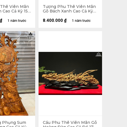
Thê Viên Mãn
Tượng Phu Thê Viên Mãn
 Cao Cả Kỷ 150
Gỗ Bách Xanh Cao Cả Kỷ
u 19 (cm) - Kỷ
83 Ngang 41 Sâu 18 (cm) -
Kỷ Cao 10 (cm)
₫
8.400.000
₫
1 năm trước
1 năm trước
g Phụng Sum
Cầu Phu Thê Viên Mãn Gỗ