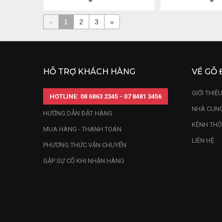
«
1
2
3
»
HỖ TRỢ KHÁCH HÀNG
VỀ GỖ 
GIỚI THIỆ
HOTLINE: 08 6863 2345 - 07 8481 3456
NHÀ CUNG
HƯỚNG DẪN ĐẶT HÀNG
KÊNH THÔ
MUA HÀNG - THANH TOÁN
LIÊN HỆ
PHƯƠNG THỨC VẬN CHUYỂN
GẶP SỰ CỐ KHI NHẬN HÀNG