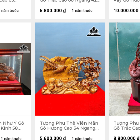
Cao 85
Gỗ Trắc Cao 68 Ngang 42
Vầy Gỗ Hươ
8 (cm)
Sâu 14 (cm)
127 Ngang 6
Kỷ Cao 10 (
5.800.000
₫
10.000.000
 năm trước
1 năm trước
h Như Ý Gỗ
Tượng Phu Thê Viên Mãn
Tượng Phu 
 Kính 58
Gỗ Hương Cao 34 Ngang
Gỗ Trắc Cao
32 (cm)
56 Sâu 9 (cm)
Ngang 30 Sâ
Cao 10
5.600.000
₫
8.800.000
₫
1 năm trước
1 năm trước