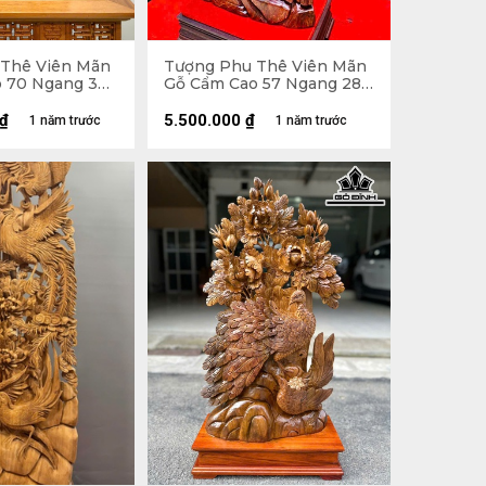
Thê Viên Mãn
Tượng Phu Thê Viên Mãn
o 70 Ngang 39
Gỗ Cẩm Cao 57 Ngang 28
Sâu 13 (cm)
₫
5.500.000
₫
1 năm trước
1 năm trước