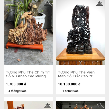
Tượng Phu Thê Chim Trĩ
Tượng Phu Thê Viên
Gỗ Nu Kháo Cao Riêng
Mãn Gỗ Trắc Cao 70
Tượng 24 Ngang 30 Sâu
Ngang 39 Sâu 12 (cm)
8 (cm)
1.700.000
₫
10.100.000
₫
4 tháng trước
1 năm trước