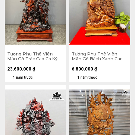
Tượng Phu Thê Viên
Tượng Phu Thê Viên
Mãn Gỗ Trắc Cao Cả Kỷ
Mãn Gỗ Bách Xanh Cao
133 Ngang 72 Sâu 30 (cm)
85 Ngang 40 Sâu 18 (cm)
- Kỷ Cao 20 (cm)
23.600.000
₫
6.800.000
₫
1 năm trước
1 năm trước