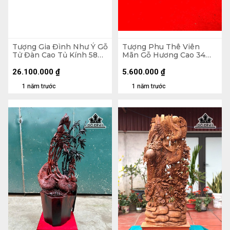
Tượng Gia Đình Như Ý Gỗ
Tượng Phu Thê Viên
Tử Đàn Cao Tủ Kính 58
Mãn Gỗ Hương Cao 34
Ngang 70 Sâu 32 (cm)
Ngang 56 Sâu 9 (cm)
26.100.000
₫
5.600.000
₫
1 năm trước
1 năm trước