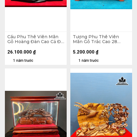
Cầu Phu Thê Viên Mãn
Tượng Phu Thê Viên
Gỗ Hoàng Đàn Cao Cả Đế
Mãn Gỗ Trắc Cao 28
17 Ngang 55 Sâu 5 (cm) -
Ngang 42 Sâu 15 (cm)
Riêng Tượng Cao 14 (cm)
26.100.000
₫
5.200.000
₫
1 năm trước
1 năm trước