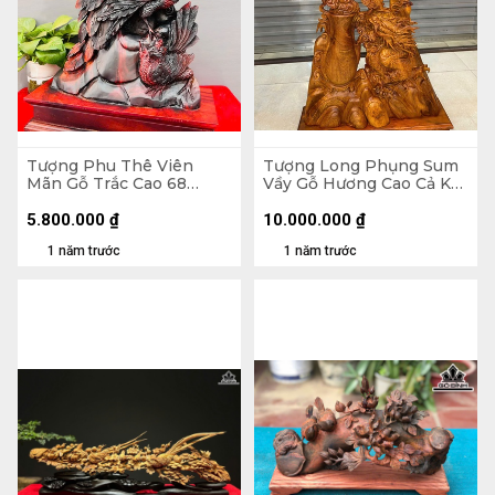
Tượng Phu Thê Viên
Tượng Long Phụng Sum
Mãn Gỗ Trắc Cao 68
Vầy Gỗ Hương Cao Cả Kỷ
Ngang 42 Sâu 14 (cm)
127 Ngang 63 Sâu 16 (cm)
- Kỷ Cao 10 (cm)
5.800.000
₫
10.000.000
₫
1 năm trước
1 năm trước