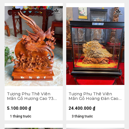
Tượng Phu Thê Viên
Tượng Phu Thê Viên
Mãn Gỗ Hương Cao 73
Mãn Gỗ Hoàng Đàn Cao
Ngang 44 Sâu 10 (cm)
29 Ngang 39 Sâu 8 (cm) -
Tủ Cao 60 Ngang 55 Sâu
5.100.000
₫
24.400.000
₫
25 (cm)
1 tháng trước
3 tháng trước