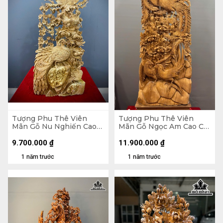
Tượng Phu Thê Viên
Tượng Phu Thê Viên
Mãn Gỗ Nu Nghiến Cao
Mãn Gỗ Ngọc Am Cao Cả
90 Ngang 45 Sâu 20 (cm)
Kỷ 150 Ngang 47 Sâu 19
(cm) - Kỷ Cao 15
9.700.000
₫
11.900.000
₫
1 năm trước
1 năm trước