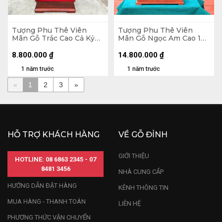
Tượng Phu Thê Viên
Tượng Phu Thê Viên
Mãn Gỗ Trắc Cao Cả Kỷ
Mãn Gỗ Ngọc Am Cao 128
80 Ngang 30 Sâu 25 (cm)
Ngang 47 Sâu 23 (cm)
- Kỷ Cao 10
8.800.000
₫
14.800.000
₫
1 năm trước
1 năm trước
«
1
2
3
»
HỖ TRỢ KHÁCH HÀNG
VỀ GỖ ĐỈNH
GIỚI THIỆU
HOTLINE: 08 6863 2345 - 07
8481 3456
NHÀ CUNG CẤP
HƯỚNG DẪN ĐẶT HÀNG
KÊNH THÔNG TIN
MUA HÀNG - THANH TOÁN
LIÊN HỆ
PHƯƠNG THỨC VẬN CHUYỂN