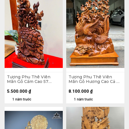
Tượng Phu Thê Viên
Tượng Phu Thê Viên
Mãn Gỗ Cẩm Cao 57
Mãn Gỗ Hương Cao Cả Kỷ
Ngang 28 Sâu 13 (cm)
73 Ngang 48 Sâu 16 (cm) -
Kỷ Cao 10
5.500.000
₫
8.100.000
₫
1 năm trước
1 năm trước