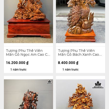
Tượng Phu Thê Viên
Tượng Phu Thê Viên
Mãn Gỗ Ngọc Am Cao Cả
Mãn Gỗ Bách Xanh Cao
Kỷ 152 Ngang 90 Sâu 50
Cả Kỷ 83 Ngang 41 Sâu 18
(cm) - Kỷ Cao 35
(cm) - Kỷ Cao 10 (cm)
16.200.000
₫
8.400.000
₫
1 năm trước
1 năm trước