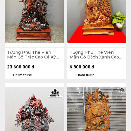
Tượng Phu Thê Viên
Tượng Phu Thê Viên
Mãn Gỗ Trắc Cao Cả Kỷ
Mãn Gỗ Bách Xanh Cao
133 Ngang 72 Sâu 30 (cm)
85 Ngang 40 Sâu 18 (cm)
- Kỷ Cao 20 (cm)
23.600.000
₫
6.800.000
₫
1 năm trước
1 năm trước