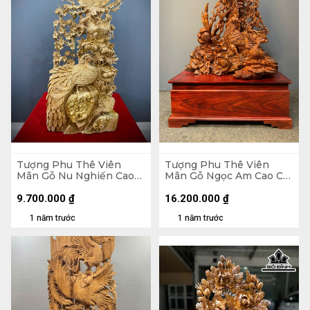
Tượng Phu Thê Viên
Tượng Phu Thê Viên
Mãn Gỗ Nu Nghiến Cao
Mãn Gỗ Ngọc Am Cao Cả
90 Ngang 45 Sâu 20 (cm)
Kỷ 152 Ngang 90 Sâu 50
(cm) - Kỷ Cao 35
9.700.000
₫
16.200.000
₫
1 năm trước
1 năm trước