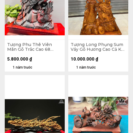
Tượng Phu Thê Viên
Tượng Long Phụng Sum
Mãn Gỗ Trắc Cao 68
Vầy Gỗ Hương Cao Cả Kỷ
Ngang 42 Sâu 14 (cm)
127 Ngang 63 Sâu 16 (cm)
- Kỷ Cao 10 (cm)
5.800.000
₫
10.000.000
₫
1 năm trước
1 năm trước