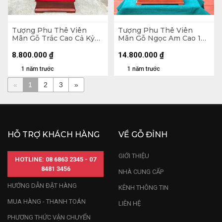
Tượng Phu Thê Viên
Tượng Phu Thê Viên
Mãn Gỗ Trắc Cao Cả Kỷ
Mãn Gỗ Ngọc Am Cao 128
80 Ngang 30 Sâu 25 (cm)
Ngang 47 Sâu 23 (cm)
- Kỷ Cao 10
8.800.000
₫
14.800.000
₫
1 năm trước
1 năm trước
«
1
2
3
»
HỖ TRỢ KHÁCH HÀNG
VỀ GỖ ĐỈNH
GIỚI THIỆU
HOTLINE: 08 6863 2345 - 07
8481 3456
NHÀ CUNG CẤP
HƯỚNG DẪN ĐẶT HÀNG
KÊNH THÔNG TIN
MUA HÀNG - THANH TOÁN
LIÊN HỆ
PHƯƠNG THỨC VẬN CHUYỂN