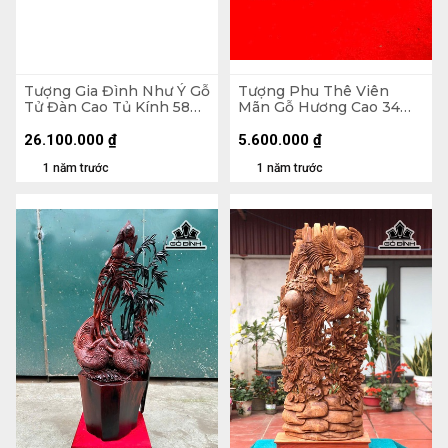
Tượng Gia Đình Như Ý Gỗ
Tượng Phu Thê Viên
Tử Đàn Cao Tủ Kính 58
Mãn Gỗ Hương Cao 34
Ngang 70 Sâu 32 (cm)
Ngang 56 Sâu 9 (cm)
26.100.000
₫
5.600.000
₫
1 năm trước
1 năm trước