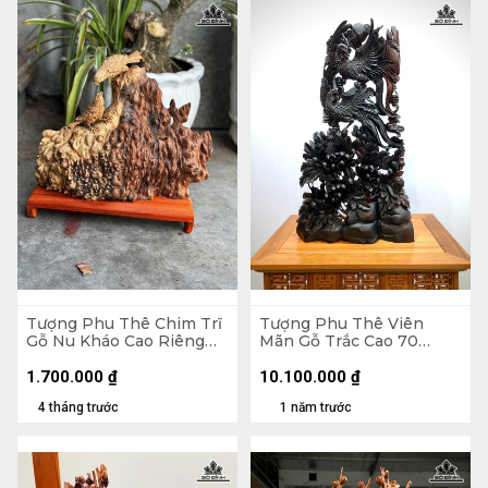
Tượng Phu Thê Chim Trĩ
Tượng Phu Thê Viên
Gỗ Nu Kháo Cao Riêng
Mãn Gỗ Trắc Cao 70
Tượng 24 Ngang 30 Sâu
Ngang 39 Sâu 12 (cm)
8 (cm)
1.700.000
₫
10.100.000
₫
4 tháng trước
1 năm trước