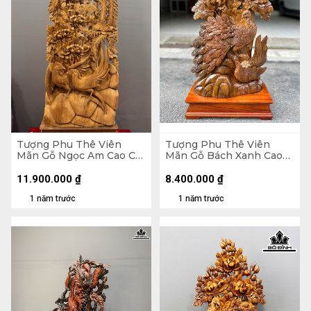
Tượng Phu Thê Viên
Tượng Phu Thê Viên
Mãn Gỗ Ngọc Am Cao Cả
Mãn Gỗ Bách Xanh Cao
Kỷ 150 Ngang 47 Sâu 19
Cả Kỷ 83 Ngang 41 Sâu 18
(cm) - Kỷ Cao 15 (cm)
(cm) - Kỷ Cao 10 (cm)
11.900.000
₫
8.400.000
₫
1 năm trước
1 năm trước