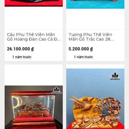
Cầu Phu Thê Viên Mãn
Tượng Phu Thê Viên
Gỗ Hoàng Đàn Cao Cả Đế
Mãn Gỗ Trắc Cao 28
17 Ngang 55 Sâu 5 (cm) -
Ngang 42 Sâu 15 (cm)
Riêng Tượng Cao 14 (cm)
26.100.000
₫
5.200.000
₫
1 năm trước
1 năm trước