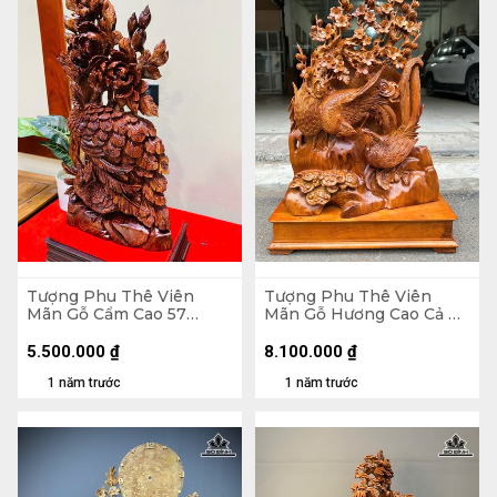
Tượng Phu Thê Viên
Tượng Phu Thê Viên
Mãn Gỗ Cẩm Cao 57
Mãn Gỗ Hương Cao Cả Kỷ
Ngang 28 Sâu 13 (cm)
73 Ngang 48 Sâu 16 (cm) -
Kỷ Cao 10
5.500.000
₫
8.100.000
₫
1 năm trước
1 năm trước