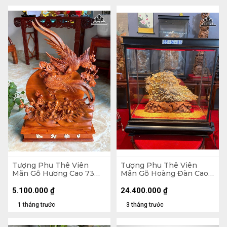
Tượng Phu Thê Viên
Tượng Phu Thê Viên
Mãn Gỗ Hương Cao 73
Mãn Gỗ Hoàng Đàn Cao
Ngang 44 Sâu 10 (cm)
29 Ngang 39 Sâu 8 (cm) -
Tủ Cao 60 Ngang 55 Sâu
5.100.000
₫
24.400.000
₫
25 (cm)
1 tháng trước
3 tháng trước