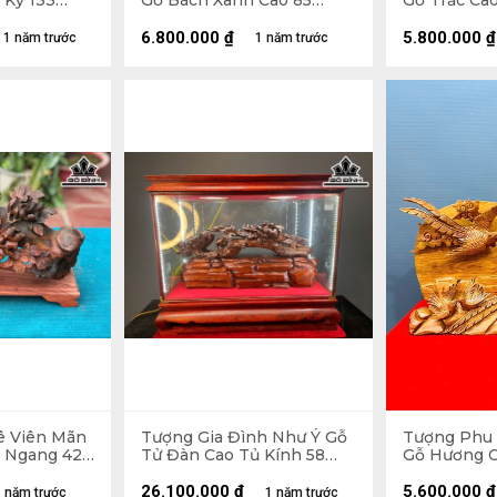
 Kỷ 133
Gỗ Bách Xanh Cao 85
Gỗ Trắc Ca
0 (cm) - Kỷ
Ngang 40 Sâu 18 (cm)
Sâu 14 (cm)
6.800.000
₫
5.800.000
₫
1 năm trước
1 năm trước
ê Viên Mãn
Tượng Gia Đình Như Ý Gỗ
Tượng Phu 
8 Ngang 42
Tử Đàn Cao Tủ Kính 58
Gỗ Hương C
Ngang 70 Sâu 32 (cm)
56 Sâu 9 (c
26.100.000
₫
5.600.000
₫
 năm trước
1 năm trước