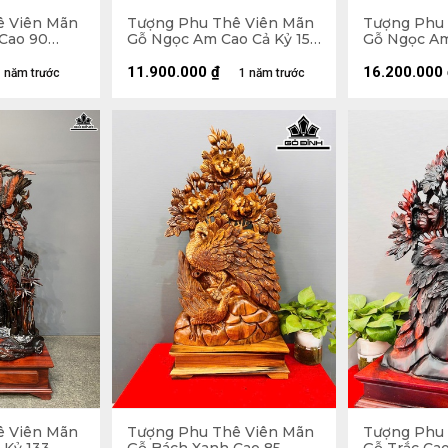
ê Viên Mãn
Tượng Phu Thê Viên Mãn
Tượng Phu 
Cao 90
Gỗ Ngọc Am Cao Cả Kỷ 150
Gỗ Ngọc Am
20 (cm)
Ngang 47 Sâu 19 (cm) - Kỷ
Ngang 90 Sâ
Cao 15
Cao 35
11.900.000
₫
16.200.000
 năm trước
1 năm trước
ê Viên Mãn
Tượng Phu Thê Viên Mãn
Tượng Phu 