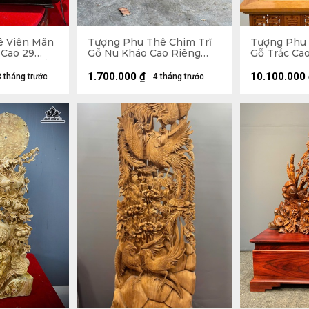
ê Viên Mãn
Tượng Phu Thê Chim Trĩ
Tượng Phu 
Cao 29
Gỗ Nu Kháo Cao Riêng
Gỗ Trắc Ca
 (cm) - Tủ
Tượng 24 Ngang 30 Sâu 8
Sâu 12 (cm)
55 Sâu 25
(cm)
1.700.000
₫
10.100.000
3 tháng trước
4 tháng trước