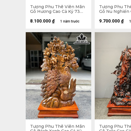
Tượng Phu Thê Viên Mãn
Tượng Phu Th
Gỗ Hương Cao Cả Kỷ 73
Gỗ Nu Nghiến 
Ngang 48 Sâu 16 (cm) - Kỷ
Ngang 45 Sâu 
Cao 10
8.100.000
₫
9.700.000
₫
1 năm trước
1
Tượng Phu Thê Viên Mãn
Tượng Phu Th