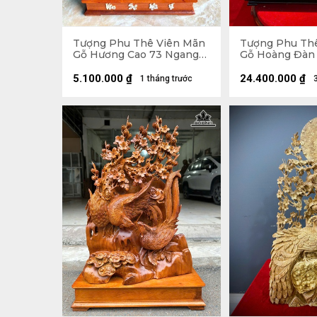
Tượng Phu Thê Viên Mãn
Tượng Phu Th
Gỗ Hương Cao 73 Ngang
Gỗ Hoàng Đàn 
44 Sâu 10 (cm)
Ngang 39 Sâu 8
Cao 60 Ngang 
5.100.000
₫
24.400.000
₫
1 tháng trước
(cm)