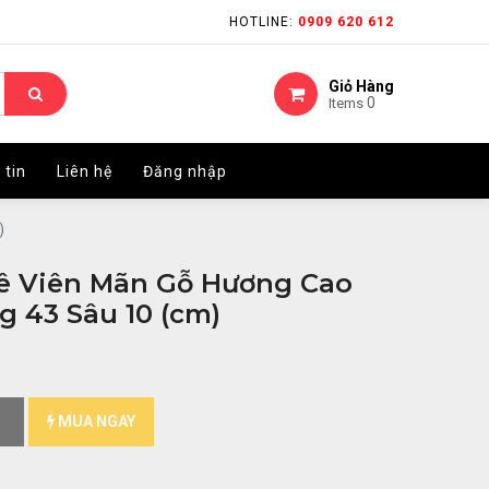
HOTLINE:
HOTLINE:
0909 620 612
0909 620 612
Giỏ Hàng
Giỏ Hàng
0
0
Items
Items
 tin
 tin
Liên hệ
Liên hệ
Đăng nhập
Đăng nhập
)
ê Viên Mãn Gỗ Hương Cao
g 43 Sâu 10 (cm)
MUA NGAY