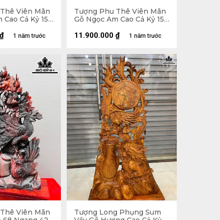
Thê Viên Mãn
Tượng Phu Thê Viên Mãn
 Cao Cả Kỷ 152
Gỗ Ngọc Am Cao Cả Kỷ 150
u 50 (cm) - Kỷ
Ngang 47 Sâu 19 (cm) - Kỷ
Cao 15 (cm)
₫
11.900.000
₫
1 năm trước
1 năm trước
Thê Viên Mãn
Tượng Long Phụng Sum