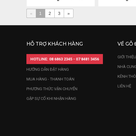
«
1
2
3
»
HỖ TRỢ KHÁCH HÀNG
VỀ GỖ 
GIỚI THIỆ
HOTLINE: 08 6863 2345 - 07 8481 3456
NHÀ CUNG
HƯỚNG DẪN ĐẶT HÀNG
KÊNH THÔ
MUA HÀNG - THANH TOÁN
LIÊN HỆ
PHƯƠNG THỨC VẬN CHUYỂN
GẶP SỰ CỐ KHI NHẬN HÀNG