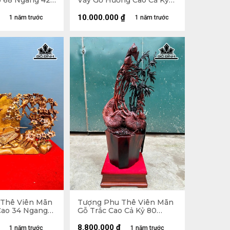
o 68 Ngang 42
Vầy Gỗ Hương Cao Cả Kỷ
127 Ngang 63 Sâu 16 (cm) -
Kỷ Cao 10 (cm)
10.000.000
₫
1 năm trước
1 năm trước
Thê Viên Mãn
Tượng Phu Thê Viên Mãn
ao 34 Ngang
Gỗ Trắc Cao Cả Kỷ 80
m)
Ngang 30 Sâu 25 (cm) - Kỷ
Cao 10
8.800.000
₫
1 năm trước
1 năm trước