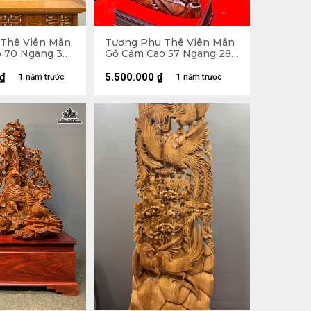
Thê Viên Mãn
Tượng Phu Thê Viên Mãn
o 70 Ngang 39
Gỗ Cẩm Cao 57 Ngang 28
Sâu 13 (cm)
₫
5.500.000
₫
1 năm trước
1 năm trước