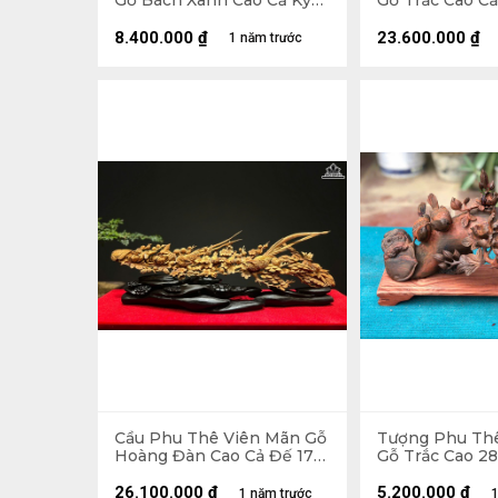
Gỗ Bách Xanh Cao Cả Kỷ
Gỗ Trắc Cao Cả
83 Ngang 41 Sâu 18 (cm) -
Ngang 72 Sâu 3
Kỷ Cao 10 (cm)
Cao 20 (cm)
8.400.000
₫
23.600.000
₫
1 năm trước
Cầu Phu Thê Viên Mãn Gỗ
Tượng Phu Th
Hoàng Đàn Cao Cả Đế 17
Gỗ Trắc Cao 2
Ngang 55 Sâu 5 (cm) -
Sâu 15 (cm)
Riêng Tượng Cao 14 (cm)
26.100.000
₫
5.200.000
₫
1 năm trước
1