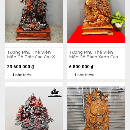
Tượng Phu Thê Viên
Tượng Phu Thê Viên
Mãn Gỗ Trắc Cao Cả Kỷ
Mãn Gỗ Bách Xanh Cao
133 Ngang 72 Sâu 30 (cm)
85 Ngang 40 Sâu 18 (cm)
- Kỷ Cao 20 (cm)
23.600.000
₫
6.800.000
₫
1 năm trước
1 năm trước