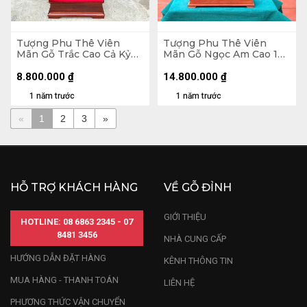
Tượng Phu Thê Viên
Tượng Phu Thê Viên
Mãn Gỗ Trắc Cao Cả Kỷ
Mãn Gỗ Ngọc Am Cao 128
80 Ngang 30 Sâu 25 (cm)
Ngang 47 Sâu 23 (cm)
- Kỷ Cao 10
8.800.000
₫
14.800.000
₫
1 năm trước
1 năm trước
«
1
2
3
»
HỖ TRỢ KHÁCH HÀNG
VỀ GỖ ĐỈNH
GIỚI THIỆU
HOTLINE: 08 6863 2345 - 07
8481 3456
NHÀ CUNG CẤP
HƯỚNG DẪN ĐẶT HÀNG
KÊNH THÔNG TIN
MUA HÀNG - THANH TOÁN
LIÊN HỆ
PHƯƠNG THỨC VẬN CHUYỂN