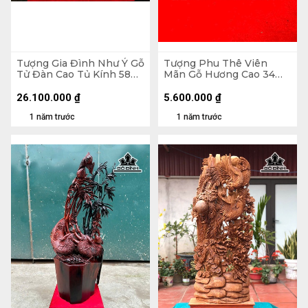
Tượng Gia Đình Như Ý Gỗ
Tượng Phu Thê Viên
Tử Đàn Cao Tủ Kính 58
Mãn Gỗ Hương Cao 34
Ngang 70 Sâu 32 (cm)
Ngang 56 Sâu 9 (cm)
26.100.000
₫
5.600.000
₫
1 năm trước
1 năm trước