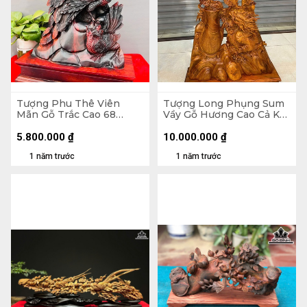
Tượng Phu Thê Viên
Tượng Long Phụng Sum
Mãn Gỗ Trắc Cao 68
Vầy Gỗ Hương Cao Cả Kỷ
Ngang 42 Sâu 14 (cm)
127 Ngang 63 Sâu 16 (cm)
- Kỷ Cao 10 (cm)
5.800.000
₫
10.000.000
₫
1 năm trước
1 năm trước