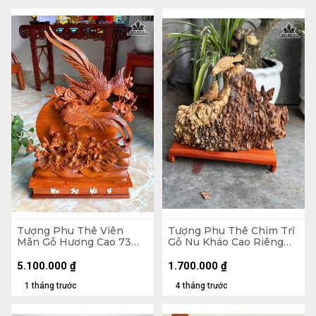
Tượng Phu Thê Viên
Tượng Phu Thê Chim Trĩ
Mãn Gỗ Hương Cao 73
Gỗ Nu Kháo Cao Riêng
Ngang 44 Sâu 10 (cm)
Tượng 24 Ngang 30 Sâu
8 (cm)
5.100.000
₫
1.700.000
₫
1 tháng trước
4 tháng trước