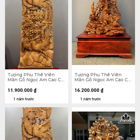
Tượng Phu Thê Viên
Tượng Phu Thê Viên
Mãn Gỗ Ngọc Am Cao Cả
Mãn Gỗ Ngọc Am Cao Cả
Kỷ 150 Ngang 47 Sâu 19
Kỷ 152 Ngang 90 Sâu 50
(cm) - Kỷ Cao 15
(cm) - Kỷ Cao 35
11.900.000
₫
16.200.000
₫
1 năm trước
1 năm trước