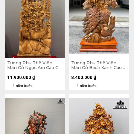
Tượng Phu Thê Viên
Tượng Phu Thê Viên
Mãn Gỗ Ngọc Am Cao Cả
Mãn Gỗ Bách Xanh Cao
Kỷ 150 Ngang 47 Sâu 19
Cả Kỷ 83 Ngang 41 Sâu 18
(cm) - Kỷ Cao 15 (cm)
(cm) - Kỷ Cao 10 (cm)
11.900.000
₫
8.400.000
₫
1 năm trước
1 năm trước