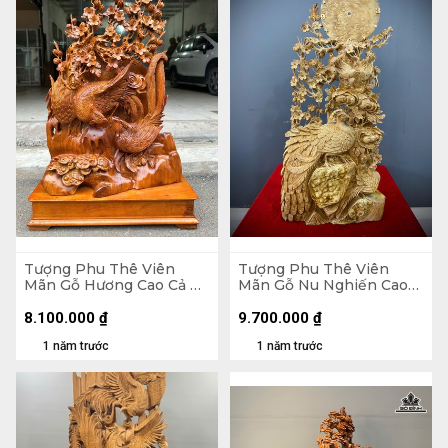
Tượng Phu Thê Viên
Tượng Phu Thê Viên
Mãn Gỗ Hương Cao Cả Kỷ
Mãn Gỗ Nu Nghiến Cao
73 Ngang 48 Sâu 16 (cm) -
90 Ngang 45 Sâu 20 (cm)
Kỷ Cao 10
8.100.000
₫
9.700.000
₫
1 năm trước
1 năm trước