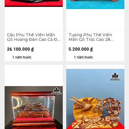
Cầu Phu Thê Viên Mãn
Tượng Phu Thê Viên
Gỗ Hoàng Đàn Cao Cả Đế
Mãn Gỗ Trắc Cao 28
17 Ngang 55 Sâu 5 (cm) -
Ngang 42 Sâu 15 (cm)
Riêng Tượng Cao 14 (cm)
26.100.000
₫
5.200.000
₫
1 năm trước
1 năm trước