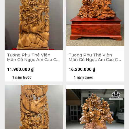
Tượng Phu Thê Viên
Tượng Phu Thê Viên
Mãn Gỗ Ngọc Am Cao Cả
Mãn Gỗ Ngọc Am Cao Cả
Kỷ 150 Ngang 47 Sâu 19
Kỷ 152 Ngang 90 Sâu 50
(cm) - Kỷ Cao 15
(cm) - Kỷ Cao 35
11.900.000
₫
16.200.000
₫
1 năm trước
1 năm trước