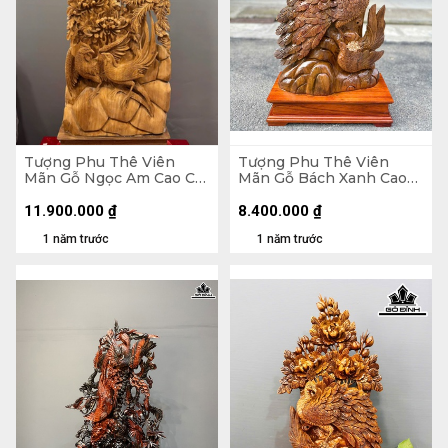
Tượng Phu Thê Viên
Tượng Phu Thê Viên
Mãn Gỗ Ngọc Am Cao Cả
Mãn Gỗ Bách Xanh Cao
Kỷ 150 Ngang 47 Sâu 19
Cả Kỷ 83 Ngang 41 Sâu 18
(cm) - Kỷ Cao 15 (cm)
(cm) - Kỷ Cao 10 (cm)
11.900.000
₫
8.400.000
₫
1 năm trước
1 năm trước