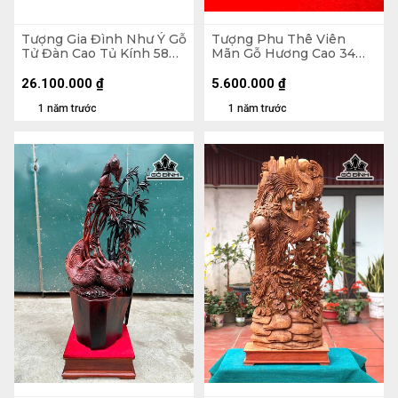
Tượng Gia Đình Như Ý Gỗ
Tượng Phu Thê Viên
Tử Đàn Cao Tủ Kính 58
Mãn Gỗ Hương Cao 34
Ngang 70 Sâu 32 (cm)
Ngang 56 Sâu 9 (cm)
26.100.000
₫
5.600.000
₫
1 năm trước
1 năm trước