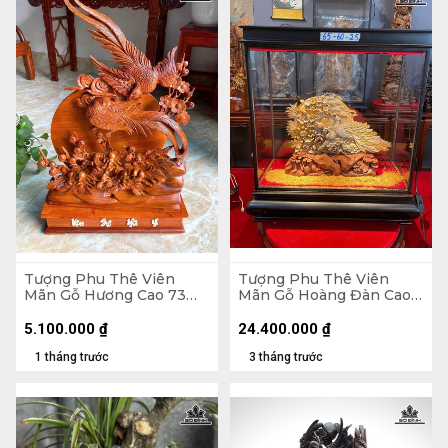
Tượng Phu Thê Viên
Tượng Phu Thê Viên
Mãn Gỗ Hương Cao 73
Mãn Gỗ Hoàng Đàn Cao
Ngang 44 Sâu 10 (cm)
29 Ngang 39 Sâu 8 (cm) -
Tủ Cao 60 Ngang 55 Sâu
5.100.000
₫
24.400.000
₫
25 (cm)
1 tháng trước
3 tháng trước