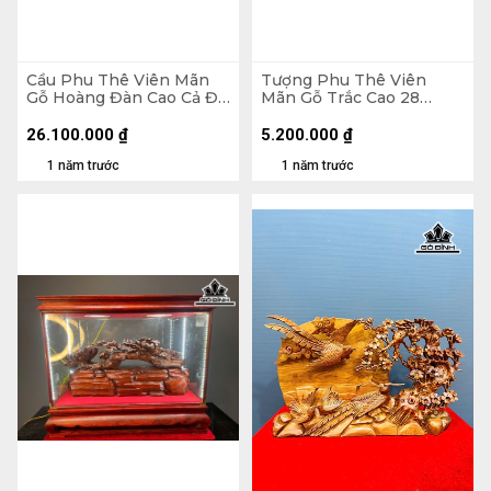
Cầu Phu Thê Viên Mãn
Tượng Phu Thê Viên
Gỗ Hoàng Đàn Cao Cả Đế
Mãn Gỗ Trắc Cao 28
17 Ngang 55 Sâu 5 (cm) -
Ngang 42 Sâu 15 (cm)
Riêng Tượng Cao 14 (cm)
26.100.000
₫
5.200.000
₫
1 năm trước
1 năm trước