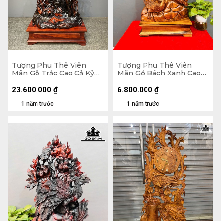
Tượng Phu Thê Viên
Tượng Phu Thê Viên
Mãn Gỗ Trắc Cao Cả Kỷ
Mãn Gỗ Bách Xanh Cao
133 Ngang 72 Sâu 30 (cm)
85 Ngang 40 Sâu 18 (cm)
- Kỷ Cao 20 (cm)
23.600.000
₫
6.800.000
₫
1 năm trước
1 năm trước