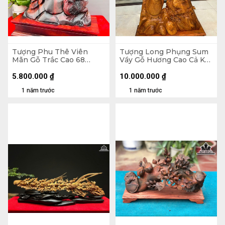
Tượng Phu Thê Viên
Tượng Long Phụng Sum
Mãn Gỗ Trắc Cao 68
Vầy Gỗ Hương Cao Cả Kỷ
Ngang 42 Sâu 14 (cm)
127 Ngang 63 Sâu 16 (cm)
- Kỷ Cao 10 (cm)
5.800.000
₫
10.000.000
₫
1 năm trước
1 năm trước