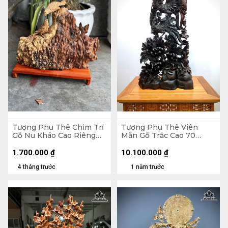
Tượng Phu Thê Chim Trĩ
Tượng Phu Thê Viên
Gỗ Nu Kháo Cao Riêng
Mãn Gỗ Trắc Cao 70
Tượng 24 Ngang 30 Sâu
Ngang 39 Sâu 12 (cm)
8 (cm)
1.700.000
₫
10.100.000
₫
4 tháng trước
1 năm trước