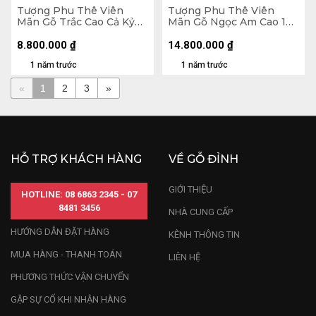
Tượng Phu Thê Viên
Tượng Phu Thê Viên
Mãn Gỗ Trắc Cao Cả Kỷ
Mãn Gỗ Ngọc Am Cao 128
80 Ngang 30 Sâu 25 (cm)
Ngang 47 Sâu 23 (cm)
- Kỷ Cao 10
8.800.000
₫
14.800.000
₫
1 năm trước
1 năm trước
«
1
2
3
»
HỖ TRỢ KHÁCH HÀNG
VỀ GỖ ĐỈNH
GIỚI THIỆU
HOTLINE: 08 6863 2345 - 07
8481 3456
NHÀ CUNG CẤP
HƯỚNG DẪN ĐẶT HÀNG
KÊNH THÔNG TIN
MUA HÀNG - THANH TOÁN
LIÊN HỆ
PHƯƠNG THỨC VẬN CHUYỂN
GẶP SỰ CỐ KHI NHẬN HÀNG