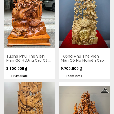
Tượng Phu Thê Viên
Tượng Phu Thê Viên
Mãn Gỗ Hương Cao Cả Kỷ
Mãn Gỗ Nu Nghiến Cao
73 Ngang 48 Sâu 16 (cm) -
90 Ngang 45 Sâu 20 (cm)
Kỷ Cao 10
8.100.000
₫
9.700.000
₫
1 năm trước
1 năm trước