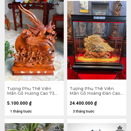
Tượng Phu Thê Viên
Tượng Phu Thê Viên
Mãn Gỗ Hương Cao 73
Mãn Gỗ Hoàng Đàn Cao
Ngang 44 Sâu 10 (cm)
29 Ngang 39 Sâu 8 (cm) -
Tủ Cao 60 Ngang 55 Sâu
5.100.000
₫
24.400.000
₫
25 (cm)
1 tháng trước
3 tháng trước