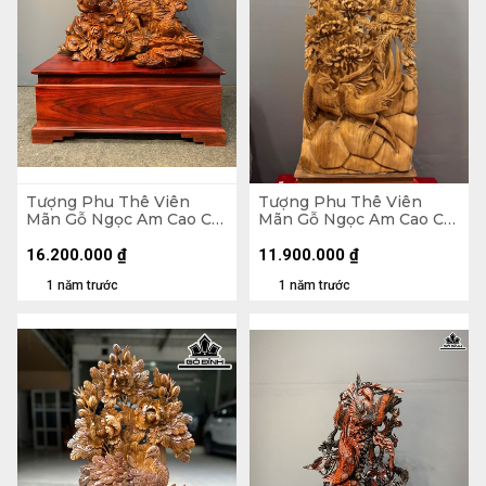
Tượng Phu Thê Viên
Tượng Phu Thê Viên
Mãn Gỗ Ngọc Am Cao Cả
Mãn Gỗ Ngọc Am Cao Cả
Kỷ 152 Ngang 90 Sâu 50
Kỷ 150 Ngang 47 Sâu 19
(cm) - Kỷ Cao 35
(cm) - Kỷ Cao 15 (cm)
16.200.000
₫
11.900.000
₫
1 năm trước
1 năm trước