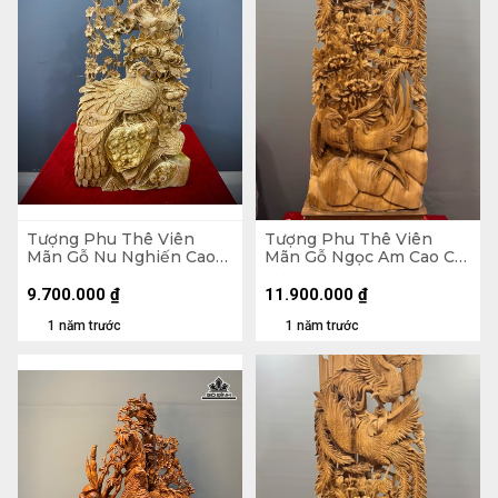
Tượng Phu Thê Viên
Tượng Phu Thê Viên
Mãn Gỗ Nu Nghiến Cao
Mãn Gỗ Ngọc Am Cao Cả
90 Ngang 45 Sâu 20 (cm)
Kỷ 150 Ngang 47 Sâu 19
(cm) - Kỷ Cao 15
9.700.000
₫
11.900.000
₫
1 năm trước
1 năm trước