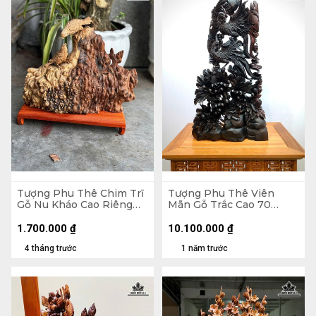
Tượng Phu Thê Chim Trĩ
Tượng Phu Thê Viên
Gỗ Nu Kháo Cao Riêng
Mãn Gỗ Trắc Cao 70
Tượng 24 Ngang 30 Sâu
Ngang 39 Sâu 12 (cm)
8 (cm)
1.700.000
₫
10.100.000
₫
4 tháng trước
1 năm trước