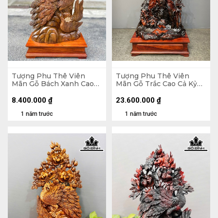
Tượng Phu Thê Viên
Tượng Phu Thê Viên
Mãn Gỗ Bách Xanh Cao
Mãn Gỗ Trắc Cao Cả Kỷ
Cả Kỷ 83 Ngang 41 Sâu 18
133 Ngang 72 Sâu 30 (cm)
(cm) - Kỷ Cao 10 (cm)
- Kỷ Cao 20 (cm)
8.400.000
₫
23.600.000
₫
1 năm trước
1 năm trước