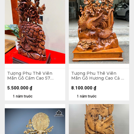
Tượng Phu Thê Viên
Tượng Phu Thê Viên
Mãn Gỗ Cẩm Cao 57
Mãn Gỗ Hương Cao Cả Kỷ
Ngang 28 Sâu 13 (cm)
73 Ngang 48 Sâu 16 (cm) -
Kỷ Cao 10
5.500.000
₫
8.100.000
₫
1 năm trước
1 năm trước