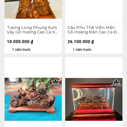
Tượng Long Phụng Sum
Cầu Phu Thê Viên Mãn
Vầy Gỗ Hương Cao Cả Kỷ
Gỗ Hoàng Đàn Cao Cả Đế
127 Ngang 63 Sâu 16 (cm)
17 Ngang 55 Sâu 5 (cm) -
- Kỷ Cao 10 (cm)
Riêng Tượng Cao 14 (cm)
10.000.000
₫
26.100.000
₫
1 năm trước
1 năm trước