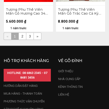
Tượng Phu Thê Viên
Tượng Phu Thê Viên
Mãn Gỗ Hương Cao 34
Mãn Gỗ Trắc Cao Cả Kỷ
Ngang 56 Sâu 9 (cm)
80 Ngang 30 Sâu 25 (cm)
- Kỷ Cao 10
5.600.000
₫
8.800.000
₫
1 năm trước
1 năm trước
«
1
2
3
»
HỖ TRỢ KHÁCH HÀNG
VỀ GỖ ĐỈNH
GIỚI THIỆU
HOTLINE: 08 6863 2345 - 07
8481 3456
NHÀ CUNG CẤP
HƯỚNG DẪN ĐẶT HÀNG
KÊNH THÔNG TIN
MUA HÀNG - THANH TOÁN
LIÊN HỆ
PHƯƠNG THỨC VẬN CHUYỂN