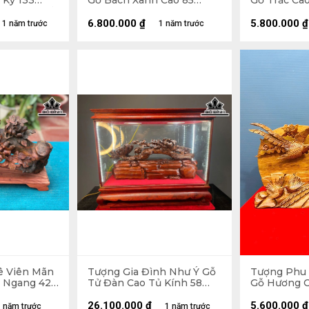
 Kỷ 133
Gỗ Bách Xanh Cao 85
Gỗ Trắc Ca
0 (cm) - Kỷ
Ngang 40 Sâu 18 (cm)
Sâu 14 (cm)
6.800.000
₫
5.800.000
₫
1 năm trước
1 năm trước
ê Viên Mãn
Tượng Gia Đình Như Ý Gỗ
Tượng Phu 
8 Ngang 42
Tử Đàn Cao Tủ Kính 58
Gỗ Hương C
Ngang 70 Sâu 32 (cm)
56 Sâu 9 (c
26.100.000
₫
5.600.000
₫
 năm trước
1 năm trước