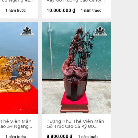
o 68 Ngang 42
Vầy Gỗ Hương Cao Cả Kỷ
127 Ngang 63 Sâu 16 (cm) -
Kỷ Cao 10 (cm)
10.000.000
₫
1 năm trước
1 năm trước
Thê Viên Mãn
Tượng Phu Thê Viên Mãn
ao 34 Ngang
Gỗ Trắc Cao Cả Kỷ 80
m)
Ngang 30 Sâu 25 (cm) - Kỷ
Cao 10
8.800.000
₫
1 năm trước
1 năm trước