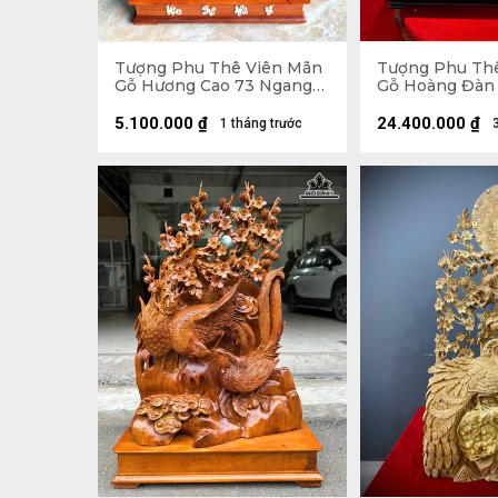
Tượng Phu Thê Viên Mãn
Tượng Phu Th
Gỗ Hương Cao 73 Ngang
Gỗ Hoàng Đàn 
44 Sâu 10 (cm)
Ngang 39 Sâu 8
Cao 60 Ngang 
5.100.000
₫
24.400.000
₫
1 tháng trước
(cm)