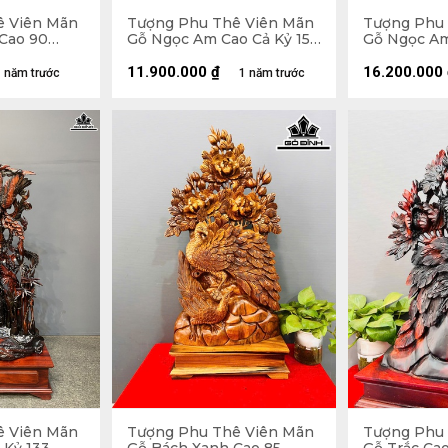
ê Viên Mãn
Tượng Phu Thê Viên Mãn
Tượng Phu 
Cao 90
Gỗ Ngọc Am Cao Cả Kỷ 150
Gỗ Ngọc Am
20 (cm)
Ngang 47 Sâu 19 (cm) - Kỷ
Ngang 90 Sâ
Cao 15
Cao 35
11.900.000
₫
16.200.000
 năm trước
1 năm trước
ê Viên Mãn
Tượng Phu Thê Viên Mãn
Tượng Phu 