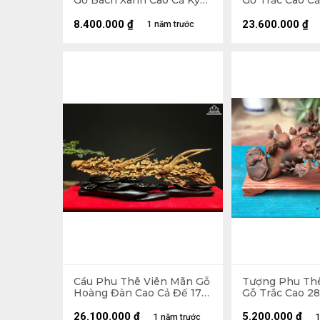
Gỗ Bách Xanh Cao Cả Kỷ
Gỗ Trắc Cao Cả
83 Ngang 41 Sâu 18 (cm) -
Ngang 72 Sâu 3
Kỷ Cao 10 (cm)
Cao 20 (cm)
8.400.000
₫
23.600.000
₫
1 năm trước
Cầu Phu Thê Viên Mãn Gỗ
Tượng Phu Th
Hoàng Đàn Cao Cả Đế 17
Gỗ Trắc Cao 2
Ngang 55 Sâu 5 (cm) -
Sâu 15 (cm)
Riêng Tượng Cao 14 (cm)
26.100.000
₫
5.200.000
₫
1 năm trước
1