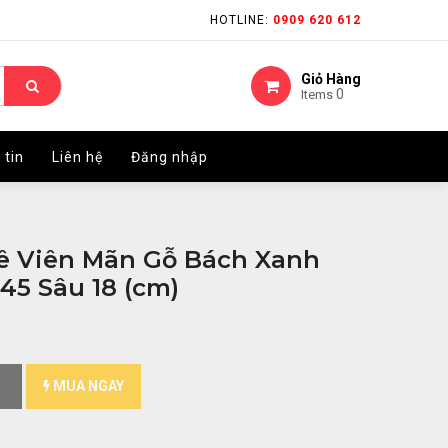
HOTLINE:
HOTLINE:
0909 620 612
0909 620 612
Giỏ Hàng
Giỏ Hàng
0
0
Items
Items
 tin
 tin
Liên hệ
Liên hệ
Đăng nhập
Đăng nhập
ê Viên Mãn Gỗ Bách Xanh
45 Sâu 18 (cm)
MUA NGAY