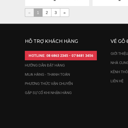
«
1
2
3
»
HỖ TRỢ KHÁCH HÀNG
VỀ GỖ 
GIỚI THIỆ
HOTLINE: 08 6863 2345 - 07 8481 3456
NHÀ CUNG
HƯỚNG DẪN ĐẶT HÀNG
KÊNH THÔ
MUA HÀNG - THANH TOÁN
LIÊN HỆ
PHƯƠNG THỨC VẬN CHUYỂN
GẶP SỰ CỐ KHI NHẬN HÀNG