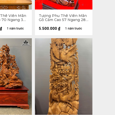
Thê Viên Mãn
Tượng Phu Thê Viên Mãn
o 70 Ngang 39
Gỗ Cẩm Cao 57 Ngang 28
Sâu 13 (cm)
₫
5.500.000
₫
1 năm trước
1 năm trước