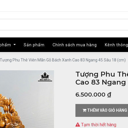
 phẩm
 phẩm
Sản phẩm
Sản phẩm
Chính sách mua hàng
Chính sách mua hàng
Kênh thông
Kênh thông
Tượng Phu Thê Viên Mãn Gỗ Bách Xanh Cao 83 Ngang 45 Sâu 18 (cm)
Tượng Phu Th
Cao 83 Ngang 
6.500.000
₫
THÊM VÀO GIỎ HÀNG
Tạm thời hết hàng