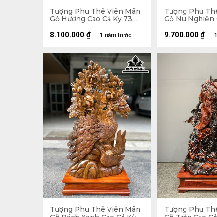
Tượng Phu Thê Viên Mãn
Tượng Phu Th
Gỗ Hương Cao Cả Kỷ 73
Gỗ Nu Nghiến 
Ngang 48 Sâu 16 (cm) - Kỷ
Ngang 45 Sâu 
Cao 10
8.100.000
₫
9.700.000
₫
1 năm trước
1
Tượng Phu Thê Viên Mãn
Tượng Phu Th