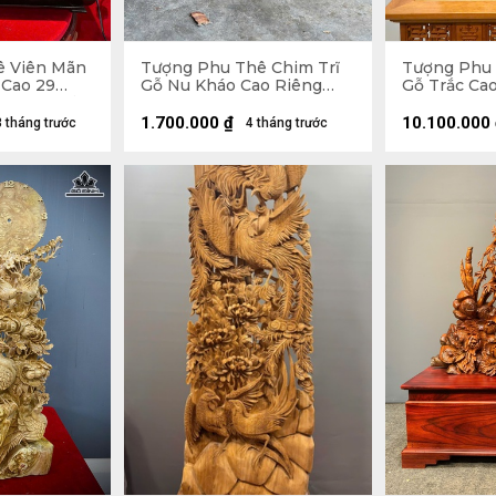
ê Viên Mãn
Tượng Phu Thê Chim Trĩ
Tượng Phu 
Cao 29
Gỗ Nu Kháo Cao Riêng
Gỗ Trắc Ca
 (cm) - Tủ
Tượng 24 Ngang 30 Sâu 8
Sâu 12 (cm)
55 Sâu 25
(cm)
1.700.000
₫
10.100.000
3 tháng trước
4 tháng trước