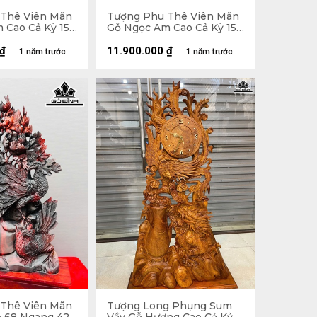
Thê Viên Mãn
Tượng Phu Thê Viên Mãn
 Cao Cả Kỷ 152
Gỗ Ngọc Am Cao Cả Kỷ 150
u 50 (cm) - Kỷ
Ngang 47 Sâu 19 (cm) - Kỷ
Cao 15 (cm)
₫
11.900.000
₫
1 năm trước
1 năm trước
Thê Viên Mãn
Tượng Long Phụng Sum