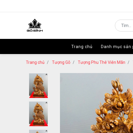
Trang chủ
Trang chủ
Danh mục sản
Danh mục sản
Trang chủ
Tượng Gỗ
Tượng Phu Thê Viên Mãn