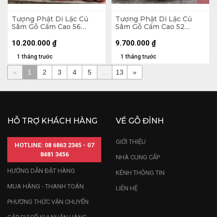
Tượng Phật Di Lặc Củ
Tượng Phật Di Lặc Củ
Sâm Gỗ Cẩm Cao 56
Sâm Gỗ Cẩm Cao 52
Ngang 65 Sâu 32 (cm)
Ngang 65 Sâu 26 (cm)
10.200.000
₫
9.700.000
₫
1 tháng trước
1 tháng trước
«
1
2
3
4
5
...
13
»
HỖ TRỢ KHÁCH HÀNG
VỀ GỖ ĐỈNH
GIỚI THIỆU
HOTLINE: 08 6863 2345 - 07
8481 3456
NHÀ CUNG CẤP
HƯỚNG DẪN ĐẶT HÀNG
KÊNH THÔNG TIN
MUA HÀNG - THANH TOÁN
LIÊN HỆ
PHƯƠNG THỨC VẬN CHUYỂN