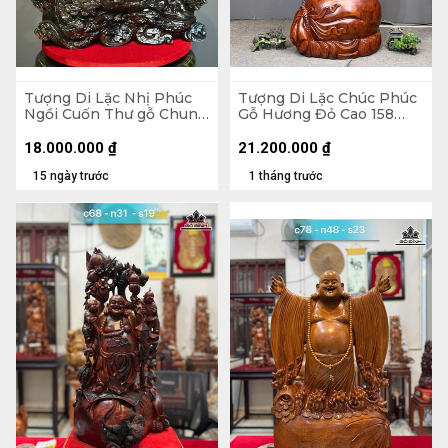
Tượng Di Lặc Nhị Phúc
Tượng Di Lặc Chúc Phúc
Ngồi Cuốn Thư gỗ Chun
Gỗ Hương Đỏ Cao 158
Sụn Hương Cao 55 Ngang
Ngang 63 Sâu 55 (cm)
50 Sâu 22 (cm)
18.000.000
₫
21.200.000
₫
15 ngày trước
1 tháng trước