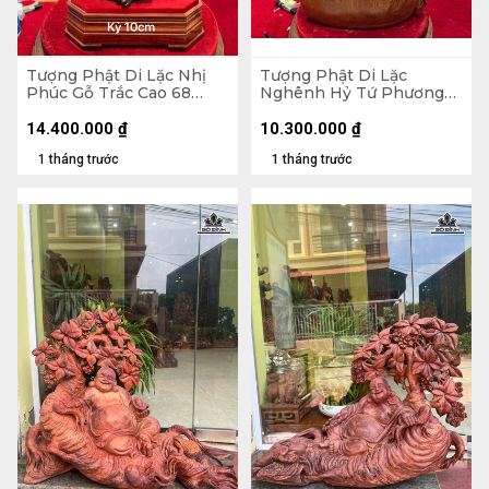
Tượng Phật Di Lặc Nhị
Tượng Phật Di Lặc
Phúc Gỗ Trắc Cao 68
Nghênh Hỷ Tứ Phương
Ngang 31 Sâu 19 (cm)
Gỗ Ngọc Am Cao 78
Ngang 46 Sâu 23 (cm)
14.400.000
₫
10.300.000
₫
1 tháng trước
1 tháng trước