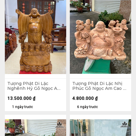
Tượng Phật Di Lặc
Tượng Phật Di Lặc Nhị
Nghênh Hỷ Gỗ Ngọc Am
Phúc Gỗ Ngọc Am Cao 30
Cao 102 Ngang 54 Sâu 26
Ngang 47 Sâu 26 (cm)
(cm)
13.500.000
₫
4.800.000
₫
1 ngày trước
6 ngày trước