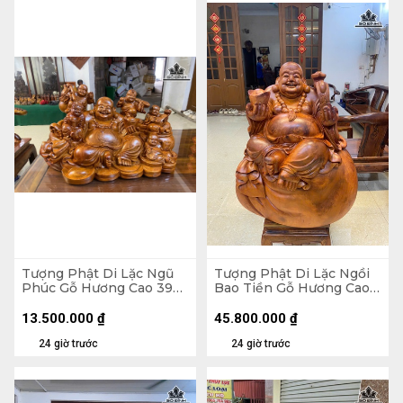
Tượng Phật Di Lặc Ngũ
Tượng Phật Di Lặc Ngồi
Phúc Gỗ Hương Cao 39
Bao Tiền Gỗ Hương Cao
Ngang 65 Sâu 36 (cm)
89 Ngang 70 Sâu 50 (cm)
- 155kg
13.500.000
₫
45.800.000
₫
24 giờ trước
24 giờ trước