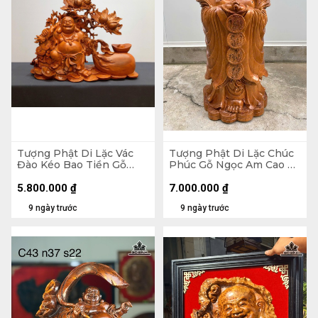
Tượng Phật Di Lặc Vác
Tượng Phật Di Lặc Chúc
Đào Kéo Bao Tiền Gỗ
Phúc Gỗ Ngọc Am Cao 90
Hương Cao 48 Ngang 59
Ngang 42 Sâu 30 (cm)
Sâu 18 (cm)
5.800.000
₫
7.000.000
₫
9 ngày trước
9 ngày trước