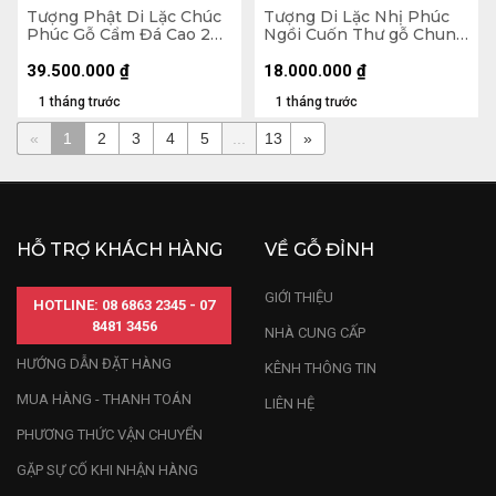
Tượng Phật Di Lặc Chúc
Tượng Di Lặc Nhị Phúc
Phúc Gỗ Cẩm Đá Cao 200
Ngồi Cuốn Thư gỗ Chun
Ngang 72 Sâu 74 (cm)
Sụn Hương Cao 55 Ngang
50 Sâu 22 (cm)
39.500.000
₫
18.000.000
₫
1 tháng trước
1 tháng trước
«
1
2
3
4
5
...
13
»
HỖ TRỢ KHÁCH HÀNG
VỀ GỖ ĐỈNH
GIỚI THIỆU
HOTLINE: 08 6863 2345 - 07
8481 3456
NHÀ CUNG CẤP
HƯỚNG DẪN ĐẶT HÀNG
KÊNH THÔNG TIN
MUA HÀNG - THANH TOÁN
LIÊN HỆ
PHƯƠNG THỨC VẬN CHUYỂN
GẶP SỰ CỐ KHI NHẬN HÀNG