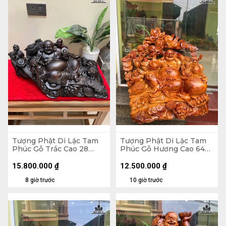
Tượng Phật Di Lặc Tam
Tượng Phật Di Lặc Tam
Phúc Gỗ Trắc Cao 28
Phúc Gỗ Hương Cao 64
Ngang 54 Sâu 28 (cm)
Ngang 64 Sâu 38 (cm)
15.800.000
₫
12.500.000
₫
8 giờ trước
10 giờ trước