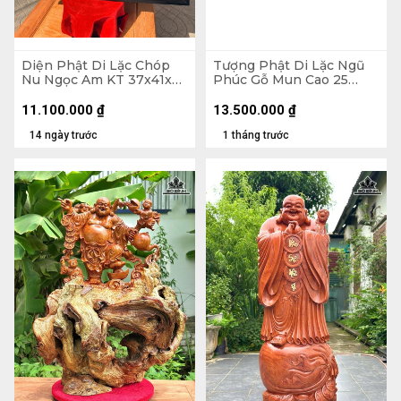
Diện Phật Di Lặc Chóp
Tượng Phật Di Lặc Ngũ
Nu Ngọc Am KT 37x41x7
Phúc Gỗ Mun Cao 25
- Khung Tranh 56x61 (cm)
Ngang 68 Sâu 15 (cm)
11.100.000
₫
13.500.000
₫
14 ngày trước
1 tháng trước