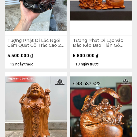
Tượng Phật Di Lặc Ngồi
Tượng Phật Di Lặc Vác
Cầm Quạt Gỗ Trắc Cao 20
Đào Kéo Bao Tiền Gỗ
Ngang 23 Sâu 19 (cm)
Hương Cao 48 Ngang 59
Sâu 18 (cm)
5.500.000
₫
5.800.000
₫
12 ngày trước
13 ngày trước