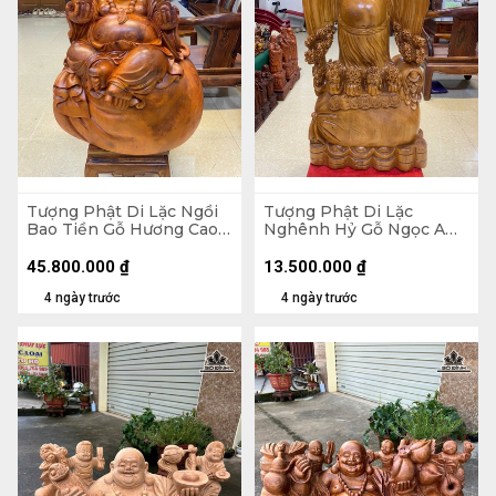
Tượng Phật Di Lặc Ngồi
Tượng Phật Di Lặc
Bao Tiền Gỗ Hương Cao
Nghênh Hỷ Gỗ Ngọc Am
89 Ngang 70 Sâu 50 (cm)
Cao 102 Ngang 54 Sâu 26
- 155kg
(cm)
45.800.000
₫
13.500.000
₫
4 ngày trước
4 ngày trước