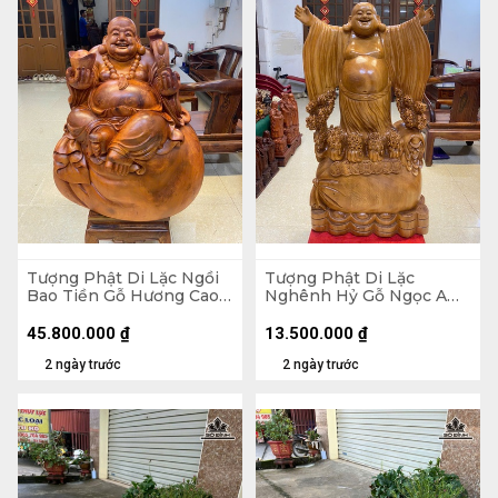
Tượng Phật Di Lặc Ngồi
Tượng Phật Di Lặc
Bao Tiền Gỗ Hương Cao
Nghênh Hỷ Gỗ Ngọc Am
89 Ngang 70 Sâu 50 (cm)
Cao 102 Ngang 54 Sâu 26
- 155kg
(cm)
45.800.000
₫
13.500.000
₫
2 ngày trước
2 ngày trước