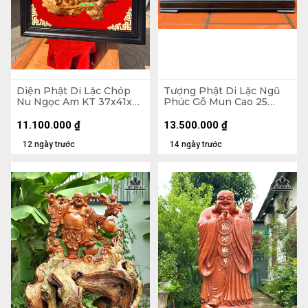
Diện Phật Di Lặc Chóp
Tượng Phật Di Lặc Ngũ
Nu Ngọc Am KT 37x41x7
Phúc Gỗ Mun Cao 25
- Khung Tranh 56x61 (cm)
Ngang 68 Sâu 15 (cm)
11.100.000
₫
13.500.000
₫
12 ngày trước
14 ngày trước