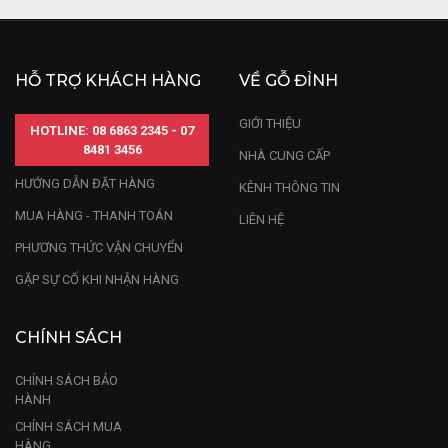
HỖ TRỢ KHÁCH HÀNG
VỀ GỖ ĐỈNH
GIỚI THIỆU
HOTLINE: 08 6863 2345 - 07
8481 3456
NHÀ CUNG CẤP
HƯỚNG DẪN ĐẶT HÀNG
KÊNH THÔNG TIN
MUA HÀNG - THANH TOÁN
LIÊN HỆ
PHƯƠNG THỨC VẬN CHUYỂN
GẶP SỰ CỐ KHI NHẬN HÀNG
CHÍNH SÁCH
CHÍNH SÁCH BẢO
HÀNH
CHÍNH SÁCH MUA
HÀNG