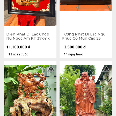
Diện Phật Di Lặc Chóp
Tượng Phật Di Lặc Ngũ
Nu Ngọc Am KT 37x41x7
Phúc Gỗ Mun Cao 25
- Khung Tranh 56x61 (cm)
Ngang 68 Sâu 15 (cm)
11.100.000
₫
13.500.000
₫
12 ngày trước
14 ngày trước