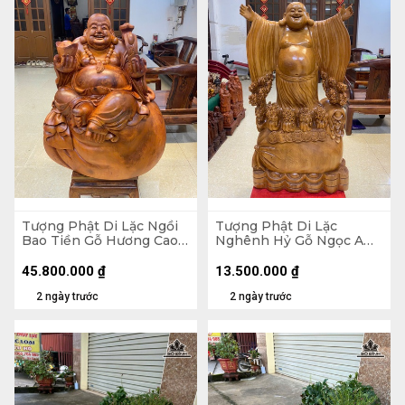
Tượng Phật Di Lặc Ngồi
Tượng Phật Di Lặc
Bao Tiền Gỗ Hương Cao
Nghênh Hỷ Gỗ Ngọc Am
89 Ngang 70 Sâu 50 (cm)
Cao 102 Ngang 54 Sâu 26
- 155kg
(cm)
45.800.000
₫
13.500.000
₫
2 ngày trước
2 ngày trước