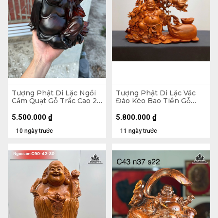
Tượng Phật Di Lặc Ngồi
Tượng Phật Di Lặc Vác
Cầm Quạt Gỗ Trắc Cao 20
Đào Kéo Bao Tiền Gỗ
Ngang 23 Sâu 19 (cm)
Hương Cao 48 Ngang 59
Sâu 18 (cm)
5.500.000
₫
5.800.000
₫
10 ngày trước
11 ngày trước