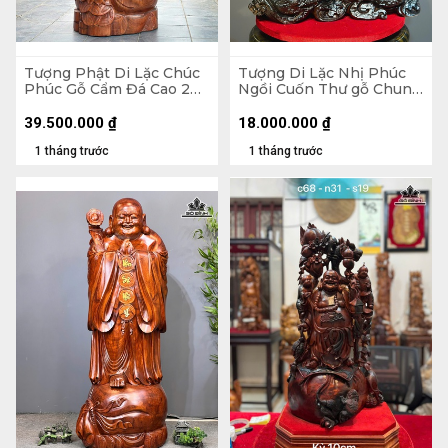
Tượng Phật Di Lặc Chúc
Tượng Di Lặc Nhị Phúc
Phúc Gỗ Cẩm Đá Cao 200
Ngồi Cuốn Thư gỗ Chun
Ngang 72 Sâu 74 (cm)
Sụn Hương Cao 55 Ngang
50 Sâu 22 (cm)
39.500.000
₫
18.000.000
₫
1 tháng trước
1 tháng trước