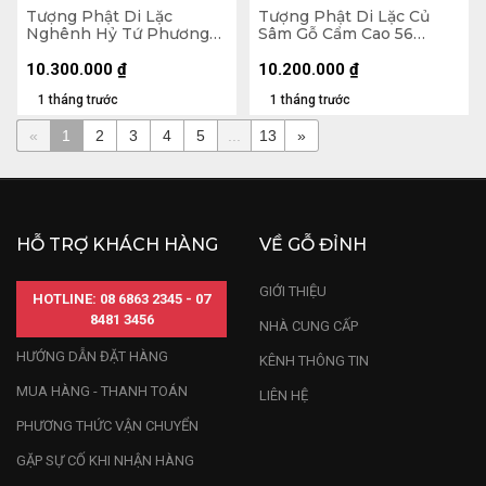
Tượng Phật Di Lặc
Tượng Phật Di Lặc Củ
Nghênh Hỷ Tứ Phương
Sâm Gỗ Cẩm Cao 56
Gỗ Ngọc Am Cao 78
Ngang 65 Sâu 32 (cm)
Ngang 46 Sâu 23 (cm)
10.300.000
₫
10.200.000
₫
1 tháng trước
1 tháng trước
«
1
2
3
4
5
...
13
»
HỖ TRỢ KHÁCH HÀNG
VỀ GỖ ĐỈNH
GIỚI THIỆU
HOTLINE: 08 6863 2345 - 07
8481 3456
NHÀ CUNG CẤP
HƯỚNG DẪN ĐẶT HÀNG
KÊNH THÔNG TIN
MUA HÀNG - THANH TOÁN
LIÊN HỆ
PHƯƠNG THỨC VẬN CHUYỂN
GẶP SỰ CỐ KHI NHẬN HÀNG