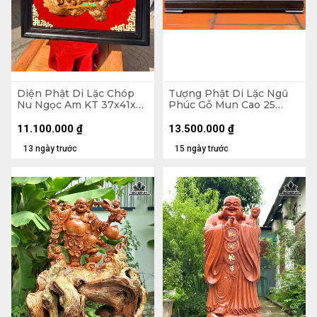
Diện Phật Di Lặc Chóp
Tượng Phật Di Lặc Ngũ
Nu Ngọc Am KT 37x41x7
Phúc Gỗ Mun Cao 25
- Khung Tranh 56x61 (cm)
Ngang 68 Sâu 15 (cm)
11.100.000
₫
13.500.000
₫
13 ngày trước
15 ngày trước