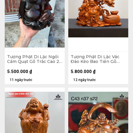
Tượng Phật Di Lặc Ngồi
Tượng Phật Di Lặc Vác
Cầm Quạt Gỗ Trắc Cao 20
Đào Kéo Bao Tiền Gỗ
Ngang 23 Sâu 19 (cm)
Hương Cao 48 Ngang 59
Sâu 18 (cm)
5.500.000
₫
5.800.000
₫
11 ngày trước
12 ngày trước