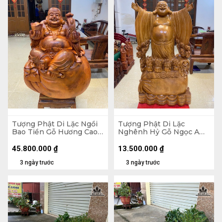
Tượng Phật Di Lặc Ngồi
Tượng Phật Di Lặc
Bao Tiền Gỗ Hương Cao
Nghênh Hỷ Gỗ Ngọc Am
89 Ngang 70 Sâu 50 (cm)
Cao 102 Ngang 54 Sâu 26
- 155kg
(cm)
45.800.000
₫
13.500.000
₫
3 ngày trước
3 ngày trước