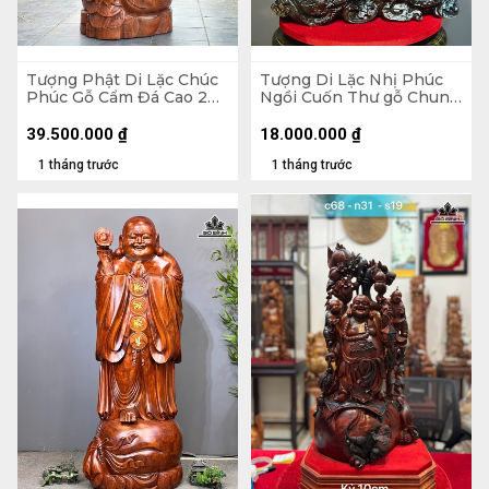
Tượng Phật Di Lặc Chúc
Tượng Di Lặc Nhị Phúc
Phúc Gỗ Cẩm Đá Cao 200
Ngồi Cuốn Thư gỗ Chun
Ngang 72 Sâu 74 (cm)
Sụn Hương Cao 55 Ngang
50 Sâu 22 (cm)
39.500.000
₫
18.000.000
₫
1 tháng trước
1 tháng trước