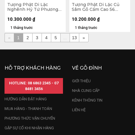
Tượng Phật Di Lặc
Tượng Phật Di Lặc Củ
Nghênh Hỷ Tứ Phương
Sâm Gỗ Cẩm Cao 56
Gỗ Ngọc Am Cao 78
Ngang 65 Sâu 32 (cm)
Ngang 46 Sâu 23 (cm)
10.300.000
₫
10.200.000
₫
1 tháng trước
1 tháng trước
«
1
2
3
4
5
...
13
»
HỖ TRỢ KHÁCH HÀNG
VỀ GỖ ĐỈNH
GIỚI THIỆU
HOTLINE: 08 6863 2345 - 07
8481 3456
NHÀ CUNG CẤP
HƯỚNG DẪN ĐẶT HÀNG
KÊNH THÔNG TIN
MUA HÀNG - THANH TOÁN
LIÊN HỆ
PHƯƠNG THỨC VẬN CHUYỂN
GẶP SỰ CỐ KHI NHẬN HÀNG