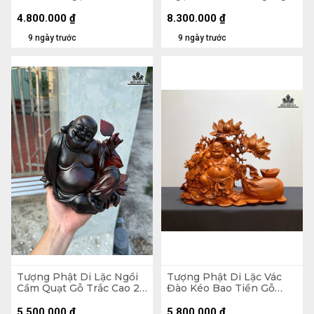
Ngang 47 Sâu 26 (cm)
71 Sâu 35 (cm)
4.800.000
₫
8.300.000
₫
9 ngày trước
9 ngày trước
Tượng Phật Di Lặc Ngồi
Tượng Phật Di Lặc Vác
Cầm Quạt Gỗ Trắc Cao 20
Đào Kéo Bao Tiền Gỗ
Ngang 23 Sâu 19 (cm)
Hương Cao 48 Ngang 59
Sâu 18 (cm)
5.500.000
₫
5.800.000
₫