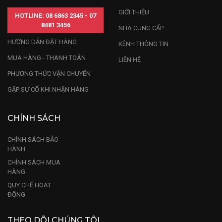
GIỚI THIỆU
HOTLINE: 08 6863 2345 - 07
8481 3456
NHÀ CUNG CẤP
HƯỚNG DẪN ĐẶT HÀNG
KÊNH THÔNG TIN
MUA HÀNG - THANH TOÁN
LIÊN HỆ
PHƯƠNG THỨC VẬN CHUYỂN
GẶP SỰ CỐ KHI NHẬN HÀNG
CHÍNH SÁCH
CHÍNH SÁCH BẢO
HÀNH
CHÍNH SÁCH MUA
HÀNG
QUY CHẾ HOẠT
ĐỘNG
THEO DÕI CHÚNG TÔI