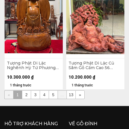
Tượng Phật Di Lặc
Tượng Phật Di Lặc Củ
Nghênh Hỷ Tứ Phương
Sâm Gỗ Cẩm Cao 56
Gỗ Ngọc Am Cao 78
Ngang 65 Sâu 32 (cm)
Ngang 46 Sâu 23 (cm)
10.300.000
₫
10.200.000
₫
1 tháng trước
1 tháng trước
«
1
2
3
4
5
...
13
»
HỖ TRỢ KHÁCH HÀNG
VỀ GỖ ĐỈNH