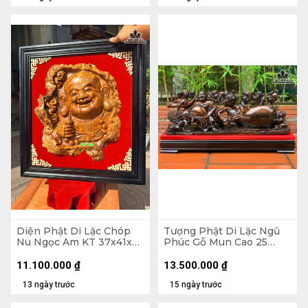
Diện Phật Di Lặc Chóp
Tượng Phật Di Lặc Ngũ
Nu Ngọc Am KT 37x41x7
Phúc Gỗ Mun Cao 25
- Khung Tranh 56x61 (cm)
Ngang 68 Sâu 15 (cm)
11.100.000
₫
13.500.000
₫
13 ngày trước
15 ngày trước