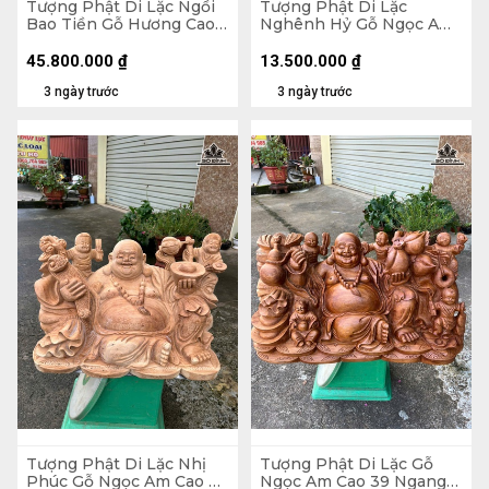
Tượng Phật Di Lặc Ngồi
Tượng Phật Di Lặc
Bao Tiền Gỗ Hương Cao
Nghênh Hỷ Gỗ Ngọc Am
89 Ngang 70 Sâu 50 (cm)
Cao 102 Ngang 54 Sâu 26
- 155kg
(cm)
45.800.000
₫
13.500.000
₫
3 ngày trước
3 ngày trước
Tượng Phật Di Lặc Nhị
Tượng Phật Di Lặc Gỗ
Phúc Gỗ Ngọc Am Cao 30
Ngọc Am Cao 39 Ngang