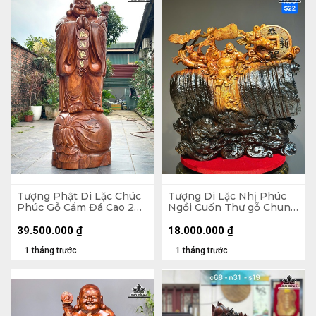
Tượng Phật Di Lặc Chúc
Tượng Di Lặc Nhị Phúc
Phúc Gỗ Cẩm Đá Cao 200
Ngồi Cuốn Thư gỗ Chun
Ngang 72 Sâu 74 (cm)
Sụn Hương Cao 55 Ngang
50 Sâu 22 (cm)
39.500.000
₫
18.000.000
₫
1 tháng trước
1 tháng trước