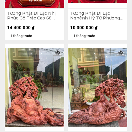
Tượng Phật Di Lặc Nhị
Tượng Phật Di Lặc
Phúc Gỗ Trắc Cao 68
Nghênh Hỷ Tứ Phương
Ngang 31 Sâu 19 (cm)
Gỗ Ngọc Am Cao 78
Ngang 46 Sâu 23 (cm)
14.400.000
₫
10.300.000
₫
1 tháng trước
1 tháng trước