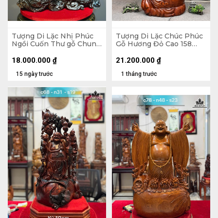
Tượng Di Lặc Nhị Phúc
Tượng Di Lặc Chúc Phúc
Ngồi Cuốn Thư gỗ Chun
Gỗ Hương Đỏ Cao 158
Sụn Hương Cao 55 Ngang
Ngang 63 Sâu 55 (cm)
50 Sâu 22 (cm)
18.000.000
₫
21.200.000
₫
15 ngày trước
1 tháng trước