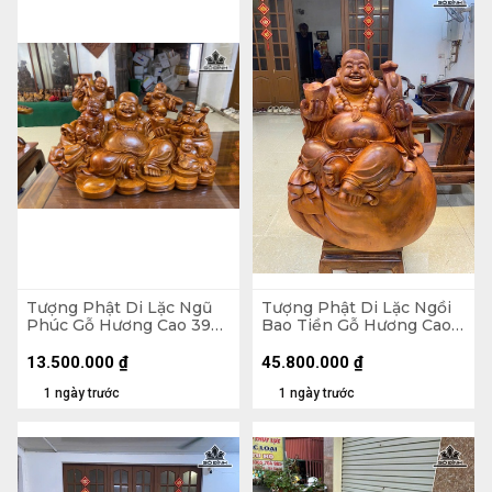
Tượng Phật Di Lặc Ngũ
Tượng Phật Di Lặc Ngồi
Phúc Gỗ Hương Cao 39
Bao Tiền Gỗ Hương Cao
Ngang 65 Sâu 36 (cm)
89 Ngang 70 Sâu 50 (cm)
- 155kg
13.500.000
₫
45.800.000
₫
1 ngày trước
1 ngày trước