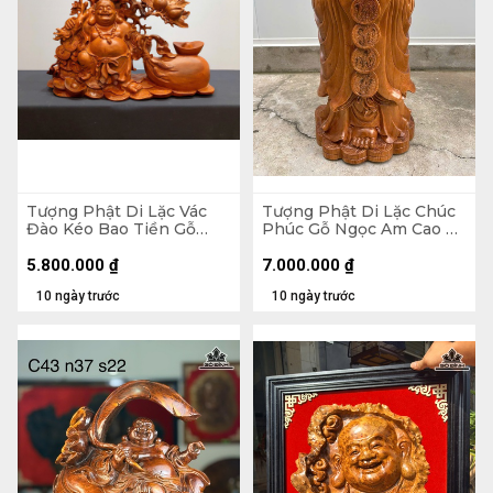
Tượng Phật Di Lặc Vác
Tượng Phật Di Lặc Chúc
Đào Kéo Bao Tiền Gỗ
Phúc Gỗ Ngọc Am Cao 90
Hương Cao 48 Ngang 59
Ngang 42 Sâu 30 (cm)
Sâu 18 (cm)
5.800.000
₫
7.000.000
₫
10 ngày trước
10 ngày trước