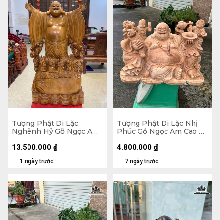
Tượng Phật Di Lặc
Tượng Phật Di Lặc Nhị
Nghênh Hỷ Gỗ Ngọc Am
Phúc Gỗ Ngọc Am Cao 30
Cao 102 Ngang 54 Sâu 26
Ngang 47 Sâu 26 (cm)
(cm)
13.500.000
₫
4.800.000
₫
1 ngày trước
7 ngày trước