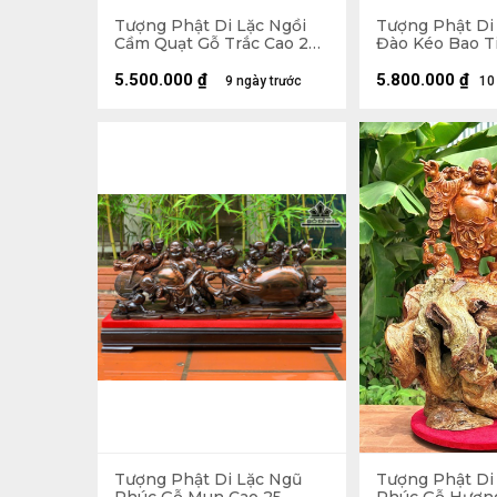
Tượng Phật Di Lặc Ngồi
Tượng Phật Di
Cầm Quạt Gỗ Trắc Cao 20
Đào Kéo Bao T
Ngang 23 Sâu 19 (cm)
Hương Cao 48 
Sâu 18 (cm)
5.500.000
₫
5.800.000
₫
9 ngày trước
10
Tượng Phật Di Lặc Ngũ
Tượng Phật Di