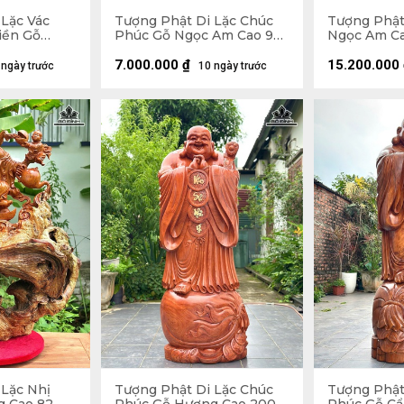
 Lặc Vác
Tượng Phật Di Lặc Chúc
Tượng Phật
iền Gỗ
Phúc Gỗ Ngọc Am Cao 90
Ngọc Am Ca
Ngang 59
Ngang 42 Sâu 30 (cm)
Sâu 22 (cm)
7.000.000
₫
15.200.000
 ngày trước
10 ngày trước
 Lặc Nhị
Tượng Phật Di Lặc Chúc
Tượng Phật