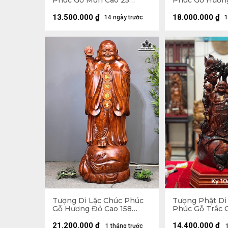
Phúc Gỗ Mun Cao 25
Phúc Gỗ Hươn
Ngang 68 Sâu 15 (cm)
Ngang 63 Sâu 
13.500.000
₫
18.000.000
₫
14 ngày trước
1
Tượng Di Lặc Chúc Phúc
Tượng Phật Di
Gỗ Hương Đỏ Cao 158
Phúc Gỗ Trắc 
Ngang 63 Sâu 55 (cm)
Ngang 31 Sâu 1
21.200.000
₫
14.400.000
₫
1 tháng trước