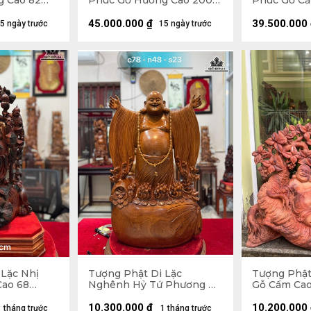
g Cao 82
Phúc Gỗ Hương Cao 200
Phúc Gỗ Cẩ
36 (cm)
Ngang 75 Sâu 62 (cm)
Ngang 72 S
45.000.000
₫
39.500.000
5 ngày trước
15 ngày trước
 Lặc Nhị
Tượng Phật Di Lặc
Tượng Phật
Cao 68
Nghênh Hỷ Tứ Phương Gỗ
Gỗ Cẩm Cao
9 (cm)
Ngọc Am Cao 78 Ngang 46
Sâu 32 (cm)
Sâu 23 (cm)
10.300.000
₫
10.200.000
1 tháng trước
1 tháng trước