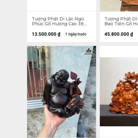
Tượng Phật Di Lặc Ngũ
Tượng Phật Di
Phúc Gỗ Hương Cao 39
Bao Tiền Gỗ H
Ngang 65 Sâu 36 (cm)
89 Ngang 70 Sâ
155kg
13.500.000
₫
45.800.000
₫
1 ngày trước