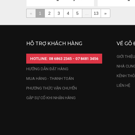
«
1
2
3
4
5
...
13
»
HỖ TRỢ KHÁCH HÀNG
VỀ GỖ 
GIỚI THIỆ
HOTLINE: 08 6863 2345 - 07 8481 3456
NHÀ CUNG
HƯỚNG DẪN ĐẶT HÀNG
KÊNH THÔ
MUA HÀNG - THANH TOÁN
LIÊN HỆ
PHƯƠNG THỨC VẬN CHUYỂN
GẶP SỰ CỐ KHI NHẬN HÀNG