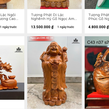
 Lặc Ngồi
Tượng Phật Di Lặc
Tượng Phật
ương Cao
Nghênh Hỷ Gỗ Ngọc Am
Phúc Gỗ Ng
u 50 (cm) -
Cao 102 Ngang 54 Sâu 26
Ngang 47 S
(cm)
13.500.000
₫
4.800.000
₫
1 ngày trước
1 ngày trước