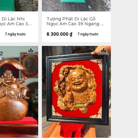
 Di Lặc Nhị
Tượng Phật Di Lặc Gỗ
ọc Am Cao 30
Ngọc Am Cao 39 Ngang 71
âu 26 (cm)
Sâu 35 (cm)
8.300.000
₫
7 ngày trước
7 ngày trước