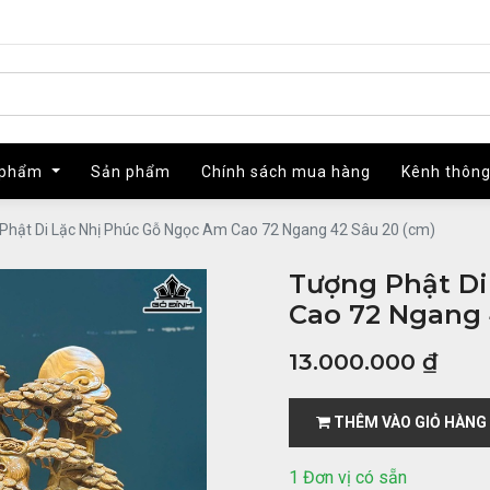
 phẩm
 phẩm
Sản phẩm
Sản phẩm
Chính sách mua hàng
Chính sách mua hàng
Kênh thông
Kênh thông
Phật Di Lặc Nhị Phúc Gỗ Ngọc Am Cao 72 Ngang 42 Sâu 20 (cm)
Tượng Phật Di
Cao 72 Ngang 
13.000.000
₫
THÊM VÀO GIỎ HÀNG
1 Đơn vị có sẵn