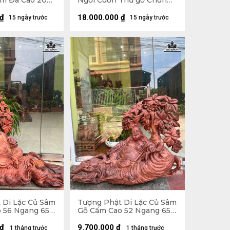
m Đá Cao 200
Ngồi Cuốn Thư gỗ Chun
âu 74 (cm)
Sụn Hương Cao 55 Ngang
50 Sâu 22 (cm)
₫
18.000.000
₫
15 ngày trước
15 ngày trước
 Di Lặc Củ Sâm
Tượng Phật Di Lặc Củ Sâm
 56 Ngang 65
Gỗ Cẩm Cao 52 Ngang 65
Sâu 26 (cm)
₫
9.700.000
₫
1 tháng trước
1 tháng trước