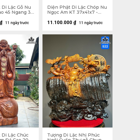
 Di Lặc Gỗ Nu
Diện Phật Di Lặc Chóp Nu
o 45 Ngang 37
Ngọc Am KT 37x41x7 -
Khung Tranh 56x61 (cm)
₫
11.100.000
₫
11 ngày trước
11 ngày trước
 Di Lặc Chúc
Tượng Di Lặc Nhị Phúc