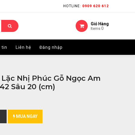
HOTLINE:
HOTLINE:
0909 620 612
0909 620 612
Giỏ Hàng
Giỏ Hàng
0
0
Items
Items
 tin
 tin
Liên hệ
Liên hệ
Đăng nhập
Đăng nhập
 Lặc Nhị Phúc Gỗ Ngọc Am
42 Sâu 20 (cm)
MUA NGAY