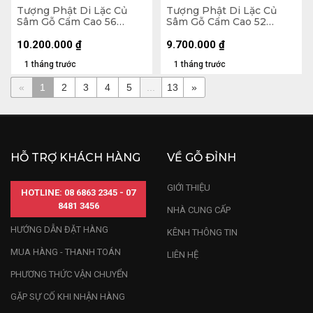
Tượng Phật Di Lặc Củ
Tượng Phật Di Lặc Củ
Sâm Gỗ Cẩm Cao 56
Sâm Gỗ Cẩm Cao 52
Ngang 65 Sâu 32 (cm)
Ngang 65 Sâu 26 (cm)
10.200.000
₫
9.700.000
₫
1 tháng trước
1 tháng trước
«
1
2
3
4
5
...
13
»
HỖ TRỢ KHÁCH HÀNG
VỀ GỖ ĐỈNH
GIỚI THIỆU
HOTLINE: 08 6863 2345 - 07
8481 3456
NHÀ CUNG CẤP
HƯỚNG DẪN ĐẶT HÀNG
KÊNH THÔNG TIN
MUA HÀNG - THANH TOÁN
LIÊN HỆ
PHƯƠNG THỨC VẬN CHUYỂN
GẶP SỰ CỐ KHI NHẬN HÀNG