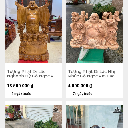
Tượng Phật Di Lặc
Tượng Phật Di Lặc Nhị
Nghênh Hỷ Gỗ Ngọc Am
Phúc Gỗ Ngọc Am Cao 30
Cao 102 Ngang 54 Sâu 26
Ngang 47 Sâu 26 (cm)
(cm)
13.500.000
₫
4.800.000
₫
2 ngày trước
7 ngày trước