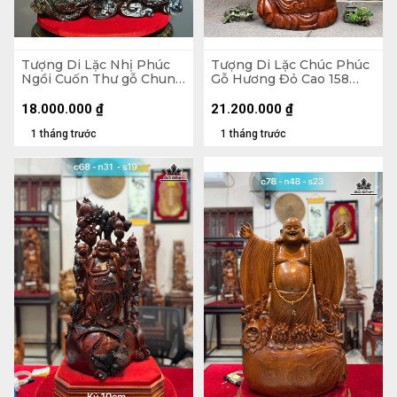
Tượng Di Lặc Nhị Phúc
Tượng Di Lặc Chúc Phúc
Ngồi Cuốn Thư gỗ Chun
Gỗ Hương Đỏ Cao 158
Sụn Hương Cao 55 Ngang
Ngang 63 Sâu 55 (cm)
50 Sâu 22 (cm)
18.000.000
₫
21.200.000
₫
1 tháng trước
1 tháng trước