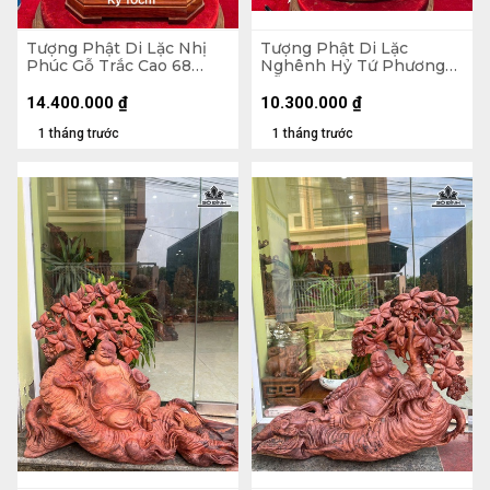
Tượng Phật Di Lặc Nhị
Tượng Phật Di Lặc
Phúc Gỗ Trắc Cao 68
Nghênh Hỷ Tứ Phương
Ngang 31 Sâu 19 (cm)
Gỗ Ngọc Am Cao 78
Ngang 46 Sâu 23 (cm)
14.400.000
₫
10.300.000
₫
1 tháng trước
1 tháng trước