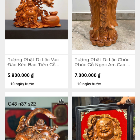
Tượng Phật Di Lặc Vác
Tượng Phật Di Lặc Chúc
Đào Kéo Bao Tiền Gỗ
Phúc Gỗ Ngọc Am Cao 90
Hương Cao 48 Ngang 59
Ngang 42 Sâu 30 (cm)
Sâu 18 (cm)
5.800.000
₫
7.000.000
₫
10 ngày trước
10 ngày trước