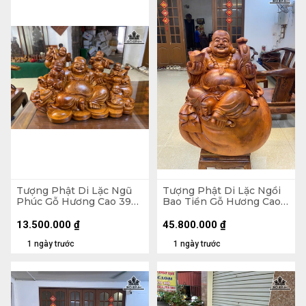
Tượng Phật Di Lặc Ngũ
Tượng Phật Di Lặc Ngồi
Phúc Gỗ Hương Cao 39
Bao Tiền Gỗ Hương Cao
Ngang 65 Sâu 36 (cm)
89 Ngang 70 Sâu 50 (cm)
- 155kg
13.500.000
₫
45.800.000
₫
1 ngày trước
1 ngày trước