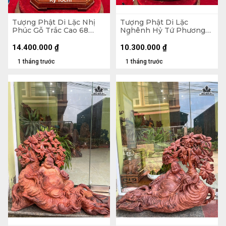
Tượng Phật Di Lặc Nhị
Tượng Phật Di Lặc
Phúc Gỗ Trắc Cao 68
Nghênh Hỷ Tứ Phương
Ngang 31 Sâu 19 (cm)
Gỗ Ngọc Am Cao 78
Ngang 46 Sâu 23 (cm)
14.400.000
₫
10.300.000
₫
1 tháng trước
1 tháng trước