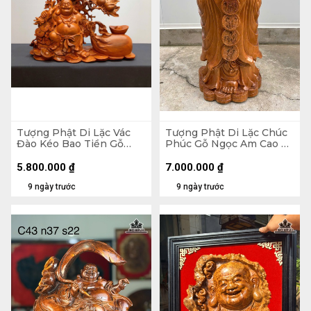
Tượng Phật Di Lặc Vác
Tượng Phật Di Lặc Chúc
Đào Kéo Bao Tiền Gỗ
Phúc Gỗ Ngọc Am Cao 90
Hương Cao 48 Ngang 59
Ngang 42 Sâu 30 (cm)
Sâu 18 (cm)
5.800.000
₫
7.000.000
₫
9 ngày trước
9 ngày trước