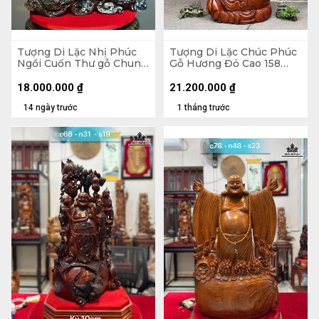
Tượng Di Lặc Nhị Phúc
Tượng Di Lặc Chúc Phúc
Ngồi Cuốn Thư gỗ Chun
Gỗ Hương Đỏ Cao 158
Sụn Hương Cao 55 Ngang
Ngang 63 Sâu 55 (cm)
50 Sâu 22 (cm)
18.000.000
₫
21.200.000
₫
14 ngày trước
1 tháng trước