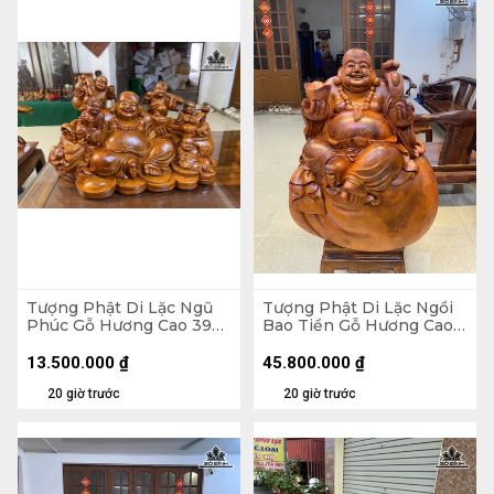
Tượng Phật Di Lặc Ngũ
Tượng Phật Di Lặc Ngồi
Phúc Gỗ Hương Cao 39
Bao Tiền Gỗ Hương Cao
Ngang 65 Sâu 36 (cm)
89 Ngang 70 Sâu 50 (cm)
- 155kg
13.500.000
₫
45.800.000
₫
20 giờ trước
20 giờ trước