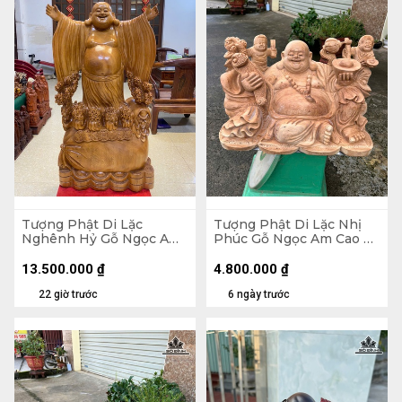
Tượng Phật Di Lặc
Tượng Phật Di Lặc Nhị
Nghênh Hỷ Gỗ Ngọc Am
Phúc Gỗ Ngọc Am Cao 30
Cao 102 Ngang 54 Sâu 26
Ngang 47 Sâu 26 (cm)
(cm)
13.500.000
₫
4.800.000
₫
22 giờ trước
6 ngày trước