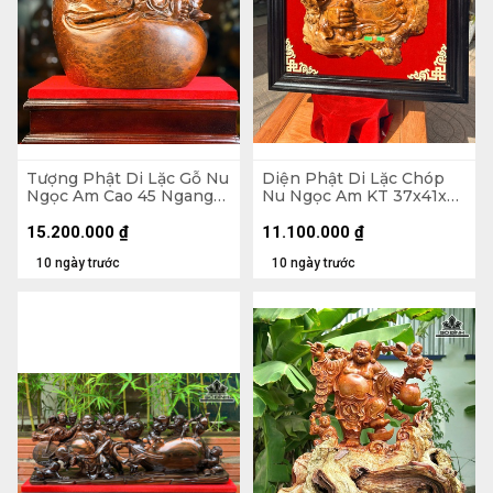
Tượng Phật Di Lặc Gỗ Nu
Diện Phật Di Lặc Chóp
Ngọc Am Cao 45 Ngang
Nu Ngọc Am KT 37x41x7
37 Sâu 22 (cm)
- Khung Tranh 56x61 (cm)
15.200.000
₫
11.100.000
₫
10 ngày trước
10 ngày trước