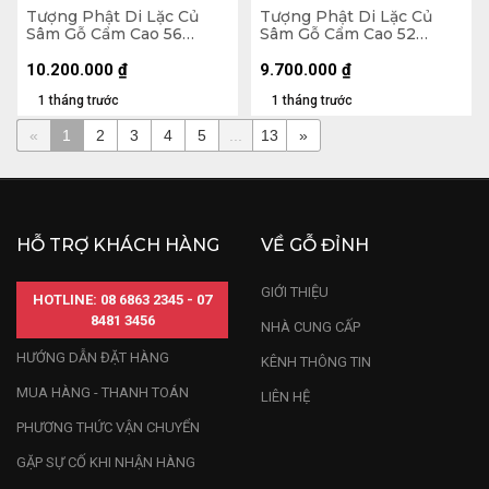
Tượng Phật Di Lặc Củ
Tượng Phật Di Lặc Củ
Sâm Gỗ Cẩm Cao 56
Sâm Gỗ Cẩm Cao 52
Ngang 65 Sâu 32 (cm)
Ngang 65 Sâu 26 (cm)
10.200.000
₫
9.700.000
₫
1 tháng trước
1 tháng trước
«
1
2
3
4
5
...
13
»
HỖ TRỢ KHÁCH HÀNG
VỀ GỖ ĐỈNH
GIỚI THIỆU
HOTLINE: 08 6863 2345 - 07
8481 3456
NHÀ CUNG CẤP
HƯỚNG DẪN ĐẶT HÀNG
KÊNH THÔNG TIN
MUA HÀNG - THANH TOÁN
LIÊN HỆ
PHƯƠNG THỨC VẬN CHUYỂN
GẶP SỰ CỐ KHI NHẬN HÀNG