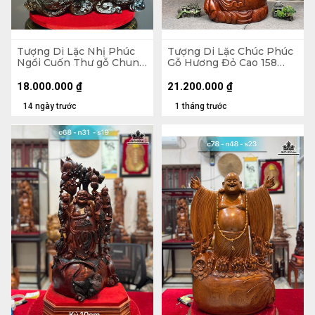
Tượng Di Lặc Nhị Phúc
Tượng Di Lặc Chúc Phúc
Ngồi Cuốn Thư gỗ Chun
Gỗ Hương Đỏ Cao 158
Sụn Hương Cao 55 Ngang
Ngang 63 Sâu 55 (cm)
50 Sâu 22 (cm)
18.000.000
₫
21.200.000
₫
14 ngày trước
1 tháng trước