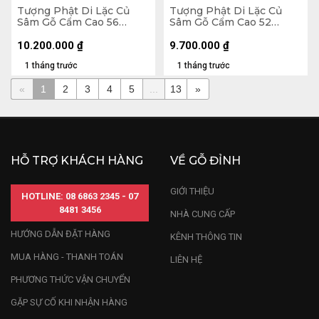
Tượng Phật Di Lặc Củ
Tượng Phật Di Lặc Củ
Sâm Gỗ Cẩm Cao 56
Sâm Gỗ Cẩm Cao 52
Ngang 65 Sâu 32 (cm)
Ngang 65 Sâu 26 (cm)
10.200.000
₫
9.700.000
₫
1 tháng trước
1 tháng trước
«
1
2
3
4
5
...
13
»
HỖ TRỢ KHÁCH HÀNG
VỀ GỖ ĐỈNH
GIỚI THIỆU
HOTLINE: 08 6863 2345 - 07
8481 3456
NHÀ CUNG CẤP
HƯỚNG DẪN ĐẶT HÀNG
KÊNH THÔNG TIN
MUA HÀNG - THANH TOÁN
LIÊN HỆ
PHƯƠNG THỨC VẬN CHUYỂN
GẶP SỰ CỐ KHI NHẬN HÀNG