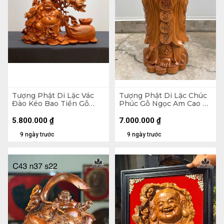
Tượng Phật Di Lặc Vác
Tượng Phật Di Lặc Chúc
Đào Kéo Bao Tiền Gỗ
Phúc Gỗ Ngọc Am Cao 90
Hương Cao 48 Ngang 59
Ngang 42 Sâu 30 (cm)
Sâu 18 (cm)
5.800.000
₫
7.000.000
₫
9 ngày trước
9 ngày trước