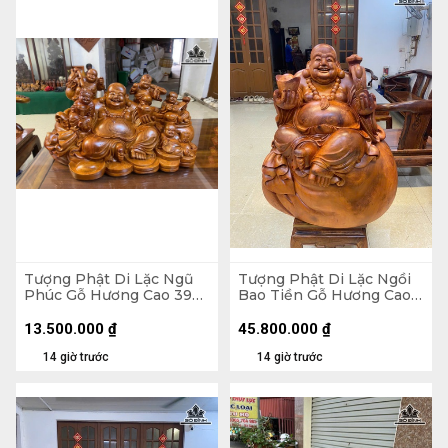
Tượng Phật Di Lặc Ngũ
Tượng Phật Di Lặc Ngồi
Phúc Gỗ Hương Cao 39
Bao Tiền Gỗ Hương Cao
Ngang 65 Sâu 36 (cm)
89 Ngang 70 Sâu 50 (cm)
- 155kg
13.500.000
₫
45.800.000
₫
14 giờ trước
14 giờ trước