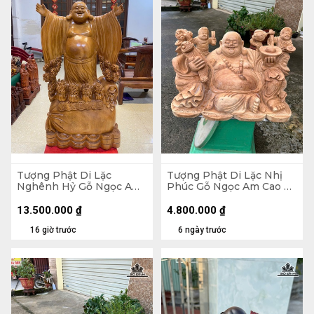
Tượng Phật Di Lặc
Tượng Phật Di Lặc Nhị
Nghênh Hỷ Gỗ Ngọc Am
Phúc Gỗ Ngọc Am Cao 30
Cao 102 Ngang 54 Sâu 26
Ngang 47 Sâu 26 (cm)
(cm)
13.500.000
₫
4.800.000
₫
16 giờ trước
6 ngày trước