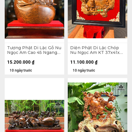
Tượng Phật Di Lặc Gỗ Nu
Diện Phật Di Lặc Chóp
Ngọc Am Cao 45 Ngang
Nu Ngọc Am KT 37x41x7
37 Sâu 22 (cm)
- Khung Tranh 56x61 (cm)
15.200.000
₫
11.100.000
₫
10 ngày trước
10 ngày trước