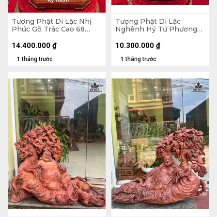
Tượng Phật Di Lặc Nhị
Tượng Phật Di Lặc
Phúc Gỗ Trắc Cao 68
Nghênh Hỷ Tứ Phương
Ngang 31 Sâu 19 (cm)
Gỗ Ngọc Am Cao 78
Ngang 46 Sâu 23 (cm)
14.400.000
₫
10.300.000
₫
1 tháng trước
1 tháng trước