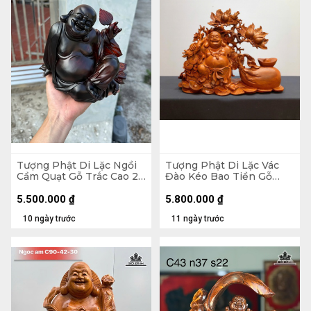
Tượng Phật Di Lặc Ngồi
Tượng Phật Di Lặc Vác
Cầm Quạt Gỗ Trắc Cao 20
Đào Kéo Bao Tiền Gỗ
Ngang 23 Sâu 19 (cm)
Hương Cao 48 Ngang 59
Sâu 18 (cm)
5.500.000
₫
5.800.000
₫
10 ngày trước
11 ngày trước