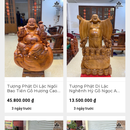
Tượng Phật Di Lặc Ngồi
Tượng Phật Di Lặc
Bao Tiền Gỗ Hương Cao
Nghênh Hỷ Gỗ Ngọc Am
89 Ngang 70 Sâu 50 (cm)
Cao 102 Ngang 54 Sâu 26
- 155kg
(cm)
45.800.000
₫
13.500.000
₫
3 ngày trước
3 ngày trước