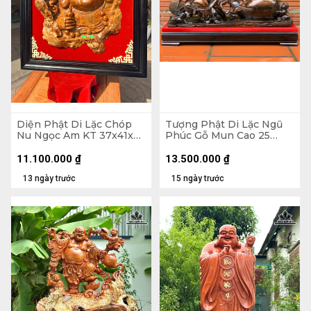
Diện Phật Di Lặc Chóp
Tượng Phật Di Lặc Ngũ
Nu Ngọc Am KT 37x41x7
Phúc Gỗ Mun Cao 25
- Khung Tranh 56x61 (cm)
Ngang 68 Sâu 15 (cm)
11.100.000
₫
13.500.000
₫
13 ngày trước
15 ngày trước