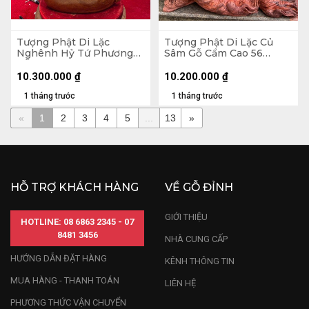
Tượng Phật Di Lặc
Tượng Phật Di Lặc Củ
Nghênh Hỷ Tứ Phương
Sâm Gỗ Cẩm Cao 56
Gỗ Ngọc Am Cao 78
Ngang 65 Sâu 32 (cm)
Ngang 46 Sâu 23 (cm)
10.300.000
₫
10.200.000
₫
1 tháng trước
1 tháng trước
«
1
2
3
4
5
...
13
»
HỖ TRỢ KHÁCH HÀNG
VỀ GỖ ĐỈNH
GIỚI THIỆU
HOTLINE: 08 6863 2345 - 07
8481 3456
NHÀ CUNG CẤP
HƯỚNG DẪN ĐẶT HÀNG
KÊNH THÔNG TIN
MUA HÀNG - THANH TOÁN
LIÊN HỆ
PHƯƠNG THỨC VẬN CHUYỂN