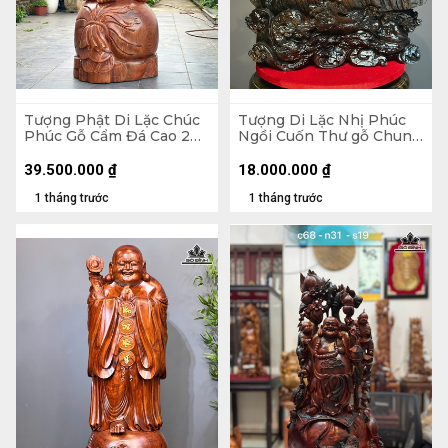
Tượng Phật Di Lặc Chúc
Tượng Di Lặc Nhị Phúc
Phúc Gỗ Cẩm Đá Cao 200
Ngồi Cuốn Thư gỗ Chun
Ngang 72 Sâu 74 (cm)
Sụn Hương Cao 55 Ngang
50 Sâu 22 (cm)
39.500.000
₫
18.000.000
₫
1 tháng trước
1 tháng trước