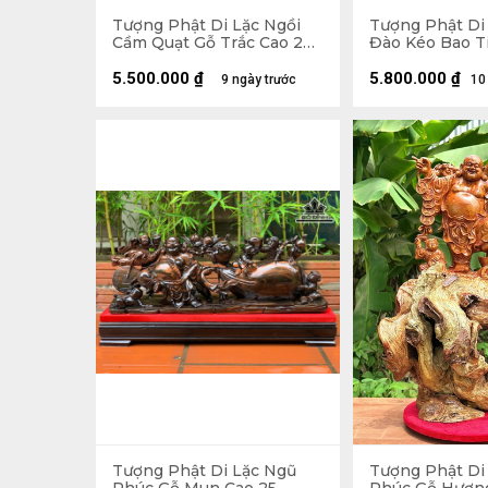
Tượng Phật Di Lặc Ngồi
Tượng Phật Di
Cầm Quạt Gỗ Trắc Cao 20
Đào Kéo Bao T
Ngang 23 Sâu 19 (cm)
Hương Cao 48 
Sâu 18 (cm)
5.500.000
₫
5.800.000
₫
9 ngày trước
10
Tượng Phật Di Lặc Ngũ
Tượng Phật Di