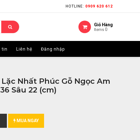
HOTLINE:
HOTLINE:
0909 620 612
0909 620 612
Giỏ Hàng
Giỏ Hàng
0
0
Items
Items
 tin
 tin
Liên hệ
Liên hệ
Đăng nhập
Đăng nhập
 Lặc Nhất Phúc Gỗ Ngọc Am
36 Sâu 22 (cm)
MUA NGAY