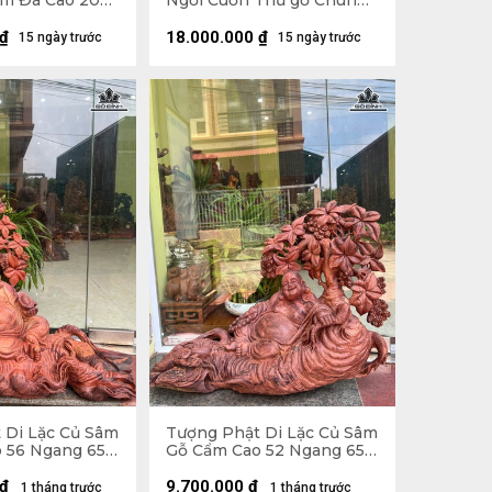
m Đá Cao 200
Ngồi Cuốn Thư gỗ Chun
âu 74 (cm)
Sụn Hương Cao 55 Ngang
50 Sâu 22 (cm)
₫
18.000.000
₫
15 ngày trước
15 ngày trước
 Di Lặc Củ Sâm
Tượng Phật Di Lặc Củ Sâm
 56 Ngang 65
Gỗ Cẩm Cao 52 Ngang 65
Sâu 26 (cm)
₫
9.700.000
₫
1 tháng trước
1 tháng trước