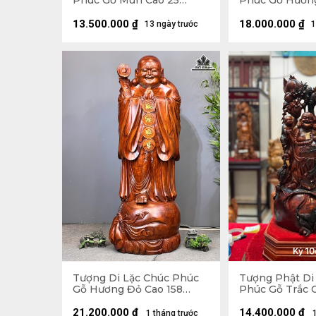
Phúc Gỗ Mun Cao 25
Phúc Gỗ Hươn
Ngang 68 Sâu 15 (cm)
Ngang 63 Sâu 
13.500.000
₫
18.000.000
₫
13 ngày trước
1
Tượng Di Lặc Chúc Phúc
Tượng Phật Di
Gỗ Hương Đỏ Cao 158
Phúc Gỗ Trắc 
Ngang 63 Sâu 55 (cm)
Ngang 31 Sâu 1
21.200.000
₫
14.400.000
₫
1 tháng trước