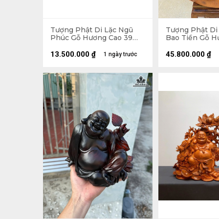
Tượng Phật Di Lặc Ngũ
Tượng Phật Di
Phúc Gỗ Hương Cao 39
Bao Tiền Gỗ H
Ngang 65 Sâu 36 (cm)
89 Ngang 70 Sâ
155kg
13.500.000
₫
45.800.000
₫
1 ngày trước