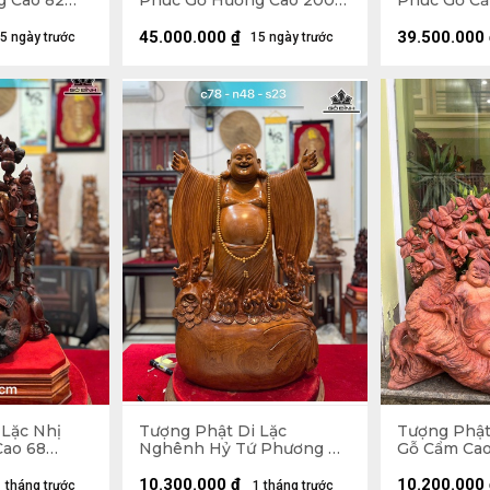
g Cao 82
Phúc Gỗ Hương Cao 200
Phúc Gỗ Cẩ
36 (cm)
Ngang 75 Sâu 62 (cm)
Ngang 72 S
45.000.000
₫
39.500.000
5 ngày trước
15 ngày trước
 Lặc Nhị
Tượng Phật Di Lặc
Tượng Phật
Cao 68
Nghênh Hỷ Tứ Phương Gỗ
Gỗ Cẩm Cao
9 (cm)
Ngọc Am Cao 78 Ngang 46
Sâu 32 (cm)
Sâu 23 (cm)
10.300.000
₫
10.200.000
1 tháng trước
1 tháng trước