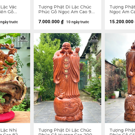
 Lặc Vác
Tượng Phật Di Lặc Chúc
Tượng Phật
iền Gỗ
Phúc Gỗ Ngọc Am Cao 90
Ngọc Am Ca
Ngang 59
Ngang 42 Sâu 30 (cm)
Sâu 22 (cm)
7.000.000
₫
15.200.000
 ngày trước
10 ngày trước
 Lặc Nhị
Tượng Phật Di Lặc Chúc
Tượng Phật