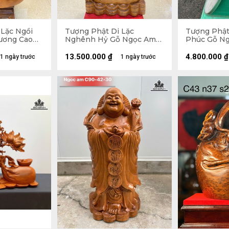
 Lặc Ngồi
Tượng Phật Di Lặc
Tượng Phật
ương Cao
Nghênh Hỷ Gỗ Ngọc Am
Phúc Gỗ Ng
u 50 (cm) -
Cao 102 Ngang 54 Sâu 26
Ngang 47 S
(cm)
13.500.000
₫
4.800.000
₫
1 ngày trước
1 ngày trước