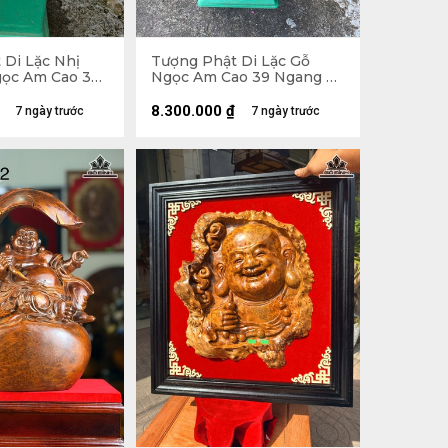
 Di Lặc Nhị
Tượng Phật Di Lặc Gỗ
ọc Am Cao 30
Ngọc Am Cao 39 Ngang 71
âu 26 (cm)
Sâu 35 (cm)
8.300.000
₫
7 ngày trước
7 ngày trước