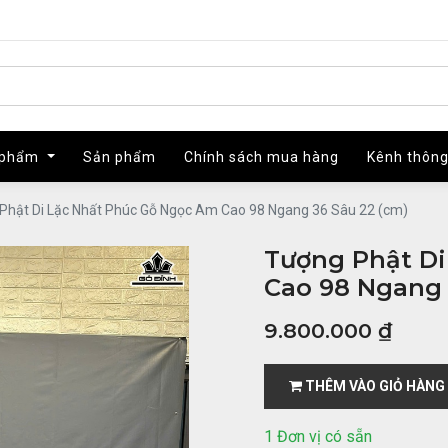
 phẩm
 phẩm
Sản phẩm
Sản phẩm
Chính sách mua hàng
Chính sách mua hàng
Kênh thông
Kênh thông
Phật Di Lặc Nhất Phúc Gỗ Ngọc Am Cao 98 Ngang 36 Sâu 22 (cm)
Tượng Phật Di
Cao 98 Ngang 
9.800.000
₫
THÊM VÀO GIỎ HÀNG
1 Đơn vị có sẵn