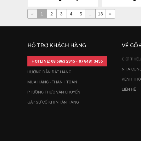
«
1
2
3
4
5
...
13
»
HỖ TRỢ KHÁCH HÀNG
VỀ GỖ 
GIỚI THIỆ
HOTLINE: 08 6863 2345 - 07 8481 3456
NHÀ CUNG
HƯỚNG DẪN ĐẶT HÀNG
KÊNH THÔ
MUA HÀNG - THANH TOÁN
LIÊN HỆ
PHƯƠNG THỨC VẬN CHUYỂN
GẶP SỰ CỐ KHI NHẬN HÀNG