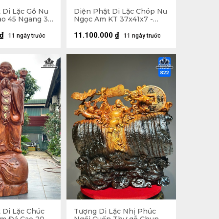
 Di Lặc Gỗ Nu
Diện Phật Di Lặc Chóp Nu
o 45 Ngang 37
Ngọc Am KT 37x41x7 -
Khung Tranh 56x61 (cm)
₫
11.100.000
₫
11 ngày trước
11 ngày trước
 Di Lặc Chúc
Tượng Di Lặc Nhị Phúc