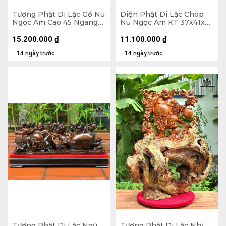
Tượng Phật Di Lặc Gỗ Nu
Diện Phật Di Lặc Chóp
Ngọc Am Cao 45 Ngang
Nu Ngọc Am KT 37x41x7
37 Sâu 22 (cm)
- Khung Tranh 56x61 (cm)
15.200.000
₫
11.100.000
₫
14 ngày trước
14 ngày trước
Tượng Phật Di Lặc Ngũ
Tượng Phật Di Lặc Nhị