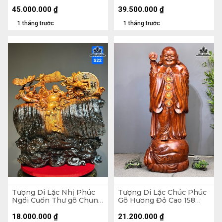
Ngang 75 Sâu 62 (cm)
Ngang 72 Sâu 74 (cm)
45.000.000
₫
39.500.000
₫
1 tháng trước
1 tháng trước
Tượng Di Lặc Nhị Phúc
Tượng Di Lặc Chúc Phúc
Ngồi Cuốn Thư gỗ Chun
Gỗ Hương Đỏ Cao 158
Sụn Hương Cao 55 Ngang
Ngang 63 Sâu 55 (cm)
50 Sâu 22 (cm)
18.000.000
₫
21.200.000
₫