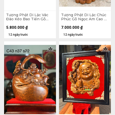
Tượng Phật Di Lặc Vác
Tượng Phật Di Lặc Chúc
Đào Kéo Bao Tiền Gỗ
Phúc Gỗ Ngọc Am Cao 90
Hương Cao 48 Ngang 59
Ngang 42 Sâu 30 (cm)
Sâu 18 (cm)
5.800.000
₫
7.000.000
₫
12 ngày trước
12 ngày trước