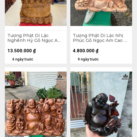
Tượng Phật Di Lặc
Tượng Phật Di Lặc Nhị
Nghênh Hỷ Gỗ Ngọc Am
Phúc Gỗ Ngọc Am Cao 30
Cao 102 Ngang 54 Sâu 26
Ngang 47 Sâu 26 (cm)
(cm)
13.500.000
₫
4.800.000
₫
4 ngày trước
9 ngày trước