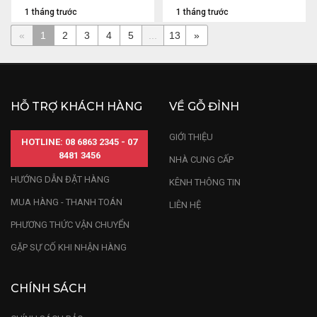
1 tháng trước
1 tháng trước
«
1
2
3
4
5
...
13
»
HỖ TRỢ KHÁCH HÀNG
VỀ GỖ ĐỈNH
GIỚI THIỆU
HOTLINE: 08 6863 2345 - 07
8481 3456
NHÀ CUNG CẤP
HƯỚNG DẪN ĐẶT HÀNG
KÊNH THÔNG TIN
MUA HÀNG - THANH TOÁN
LIÊN HỆ
PHƯƠNG THỨC VẬN CHUYỂN
GẶP SỰ CỐ KHI NHẬN HÀNG
CHÍNH SÁCH