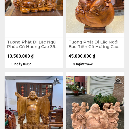
Tượng Phật Di Lặc Ngũ
Tượng Phật Di Lặc Ngồi
Phúc Gỗ Hương Cao 39
Bao Tiền Gỗ Hương Cao
Ngang 65 Sâu 36 (cm)
89 Ngang 70 Sâu 50 (cm)
- 155kg
13.500.000
₫
45.800.000
₫
3 ngày trước
3 ngày trước