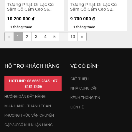
Tượng Phật Di Lặc Củ
Tượng Phật Di Lặc Củ
Sâm Gỗ Cẩm Cao 56
Sâm Gỗ Cẩm Cao 52
Ngang 65 Sâu 32 (cm)
Ngang 65 Sâu 26 (cm)
10.200.000
₫
9.700.000
₫
1 tháng trước
1 tháng trước
«
1
2
3
4
5
...
13
»
HỖ TRỢ KHÁCH HÀNG
VỀ GỖ ĐỈNH
GIỚI THIỆU
HOTLINE: 08 6863 2345 - 07
8481 3456
NHÀ CUNG CẤP
HƯỚNG DẪN ĐẶT HÀNG
KÊNH THÔNG TIN
MUA HÀNG - THANH TOÁN
LIÊN HỆ
PHƯƠNG THỨC VẬN CHUYỂN
GẶP SỰ CỐ KHI NHẬN HÀNG