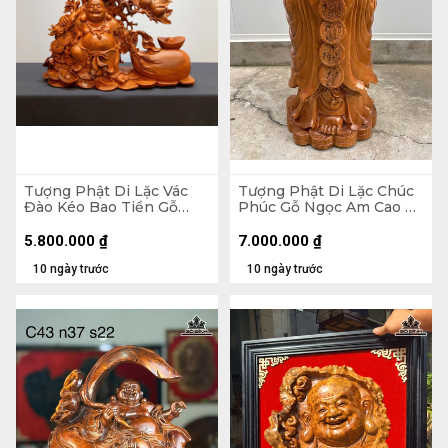
Tượng Phật Di Lặc Vác
Tượng Phật Di Lặc Chúc
Đào Kéo Bao Tiền Gỗ
Phúc Gỗ Ngọc Am Cao 90
Hương Cao 48 Ngang 59
Ngang 42 Sâu 30 (cm)
Sâu 18 (cm)
5.800.000
₫
7.000.000
₫
10 ngày trước
10 ngày trước