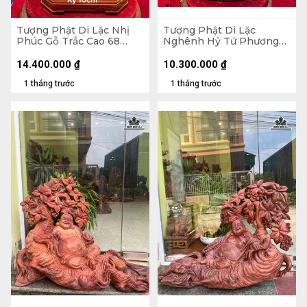
Tượng Phật Di Lặc Nhị
Tượng Phật Di Lặc
Phúc Gỗ Trắc Cao 68
Nghênh Hỷ Tứ Phương
Ngang 31 Sâu 19 (cm)
Gỗ Ngọc Am Cao 78
Ngang 46 Sâu 23 (cm)
14.400.000
₫
10.300.000
₫
1 tháng trước
1 tháng trước