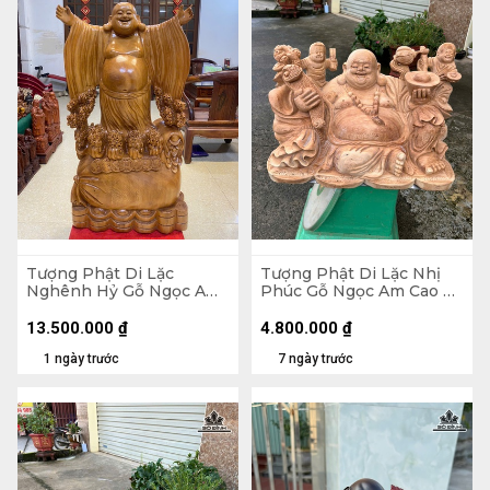
Tượng Phật Di Lặc
Tượng Phật Di Lặc Nhị
Nghênh Hỷ Gỗ Ngọc Am
Phúc Gỗ Ngọc Am Cao 30
Cao 102 Ngang 54 Sâu 26
Ngang 47 Sâu 26 (cm)
(cm)
13.500.000
₫
4.800.000
₫
1 ngày trước
7 ngày trước