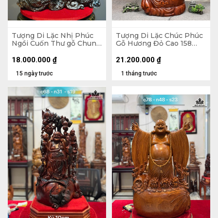
Tượng Di Lặc Nhị Phúc
Tượng Di Lặc Chúc Phúc
Ngồi Cuốn Thư gỗ Chun
Gỗ Hương Đỏ Cao 158
Sụn Hương Cao 55 Ngang
Ngang 63 Sâu 55 (cm)
50 Sâu 22 (cm)
18.000.000
₫
21.200.000
₫
15 ngày trước
1 tháng trước