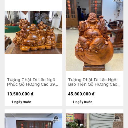
Tượng Phật Di Lặc Ngũ
Tượng Phật Di Lặc Ngồi
Phúc Gỗ Hương Cao 39
Bao Tiền Gỗ Hương Cao
Ngang 65 Sâu 36 (cm)
89 Ngang 70 Sâu 50 (cm)
- 155kg
13.500.000
₫
45.800.000
₫
1 ngày trước
1 ngày trước