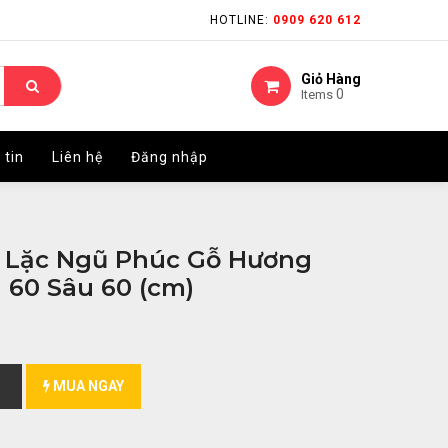
HOTLINE:
HOTLINE:
0909 620 612
0909 620 612
Giỏ Hàng
Giỏ Hàng
0
0
Items
Items
 tin
 tin
Liên hệ
Liên hệ
Đăng nhập
Đăng nhập
i Lặc Ngũ Phúc Gỗ Hương
 60 Sâu 60 (cm)
MUA NGAY