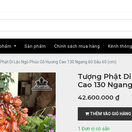
 phẩm
 phẩm
Sản phẩm
Sản phẩm
Chính sách mua hàng
Chính sách mua hàng
Kênh thông
Kênh thông
Phật Di Lặc Ngũ Phúc Gỗ Hương Cao 130 Ngang 60 Sâu 60 (cm)
Tượng Phật D
Cao 130 Ngang
42.600.000
₫
THÊM VÀO GIỎ HÀNG
1 Đơn vị có sẵn