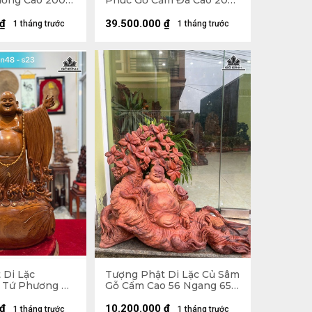
ương Cao 200
Phúc Gỗ Cẩm Đá Cao 200
âu 62 (cm)
Ngang 72 Sâu 74 (cm)
₫
39.500.000
₫
1 tháng trước
1 tháng trước
 Di Lặc
Tượng Phật Di Lặc Củ Sâm
 Tứ Phương Gỗ
Gỗ Cẩm Cao 56 Ngang 65
o 78 Ngang 46
Sâu 32 (cm)
₫
10.200.000
₫
1 tháng trước
1 tháng trước