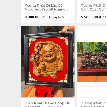
Tượng Phật Di Lặc Gỗ
Tượng Phật Di
Ngọc Am Cao 39 Ngang 71
Cầm Quạt Gỗ T
Sâu 35 (cm)
Ngang 23 Sâu 1
8.300.000
₫
5.500.000
₫
8 ngày trước
10
Diện Phật Di Lặc Chóp Nu
Tượng Phật Di