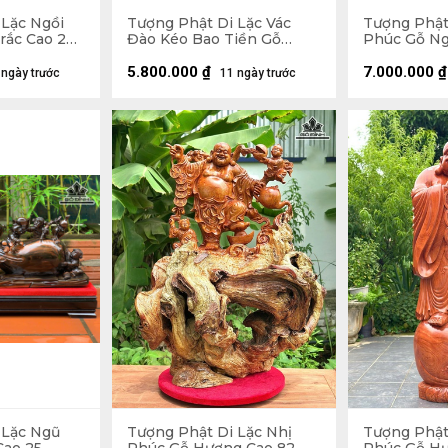
 Lặc Ngồi
Tượng Phật Di Lặc Vác
Tượng Phật
rắc Cao 20
Đào Kéo Bao Tiền Gỗ
Phúc Gỗ Ng
9 (cm)
Hương Cao 48 Ngang 59
Ngang 42 S
Sâu 18 (cm)
5.800.000
₫
7.000.000
₫
 ngày trước
11 ngày trước
 Lặc Ngũ
Tượng Phật Di Lặc Nhị
Tượng Phật