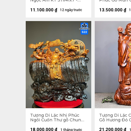
Ngọc Am KT 37x41x7 -
Phúc Gỗ Mun 
Khung Tranh 56x61 (cm)
Ngang 68 Sâu 1
11.100.000
₫
13.500.000
₫
12 ngày trước
1
Tượng Di Lặc Nhị Phúc
Tượng Di Lặc 
Ngồi Cuốn Thư gỗ Chun
Gỗ Hương Đỏ C
Sụn Hương Cao 55 Ngang
Ngang 63 Sâu 5
50 Sâu 22 (cm)
18.000.000
₫
21.200.000
₫
1 tháng trước