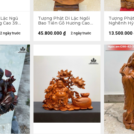
 Lặc Ngũ
Tượng Phật Di Lặc Ngồi
Tượng Phật
g Cao 39
Bao Tiền Gỗ Hương Cao
Nghênh Hỷ
36 (cm)
89 Ngang 70 Sâu 50 (cm) -
Cao 102 Ng
155kg
(cm)
45.800.000
₫
13.500.000
2 ngày trước
2 ngày trước