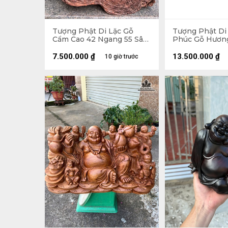
Tượng Phật Di Lặc Gỗ
Tượng Phật Di
Cẩm Cao 42 Ngang 55 Sâu
Phúc Gỗ Hươn
30 (cm) - 21kg
Ngang 65 Sâu 
7.500.000
₫
13.500.000
₫
10 giờ trước