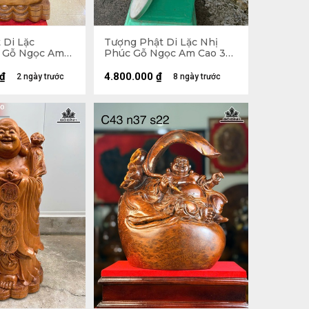
 Di Lặc
Tượng Phật Di Lặc Nhị
 Gỗ Ngọc Am
Phúc Gỗ Ngọc Am Cao 30
ang 54 Sâu 26
Ngang 47 Sâu 26 (cm)
₫
4.800.000
₫
2 ngày trước
8 ngày trước