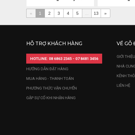
«
1
2
3
4
5
...
13
»
HỖ TRỢ KHÁCH HÀNG
VỀ GỖ 
GIỚI THIỆ
HOTLINE: 08 6863 2345 - 07 8481 3456
NHÀ CUNG
HƯỚNG DẪN ĐẶT HÀNG
KÊNH THÔ
MUA HÀNG - THANH TOÁN
LIÊN HỆ
PHƯƠNG THỨC VẬN CHUYỂN
GẶP SỰ CỐ KHI NHẬN HÀNG