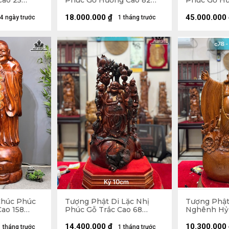
Cao 25
Phúc Gỗ Hương Cao 82
Phúc Gỗ H
5 (cm)
Ngang 63 Sâu 36 (cm)
Ngang 75 S
18.000.000
₫
45.000.000
4 ngày trước
1 tháng trước
Chúc Phúc
Tượng Phật Di Lặc Nhị
Tượng Phật
ao 158
Phúc Gỗ Trắc Cao 68
Nghênh Hỷ
5 (cm)
Ngang 31 Sâu 19 (cm)
Ngọc Am Ca
Sâu 23 (cm)
14.400.000
₫
10.300.000
1 tháng trước
1 tháng trước