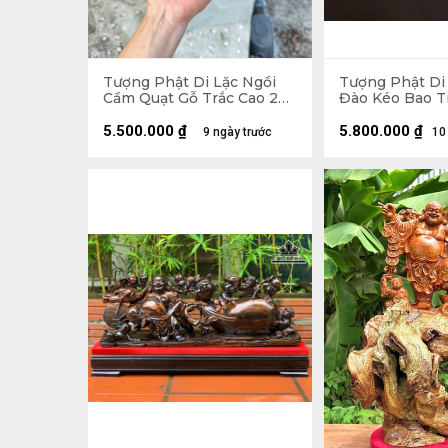
Tượng Phật Di Lặc Ngồi
Tượng Phật Di
Cầm Quạt Gỗ Trắc Cao 20
Đào Kéo Bao T
Ngang 23 Sâu 19 (cm)
Hương Cao 48 
Sâu 18 (cm)
5.500.000
₫
5.800.000
₫
9 ngày trước
10