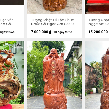
 Lặc Vác
Tượng Phật Di Lặc Chúc
Tượng Phật
iền Gỗ
Phúc Gỗ Ngọc Am Cao 90
Ngọc Am Ca
Ngang 59
Ngang 42 Sâu 30 (cm)
Sâu 22 (cm)
7.000.000
₫
15.200.000
 ngày trước
10 ngày trước