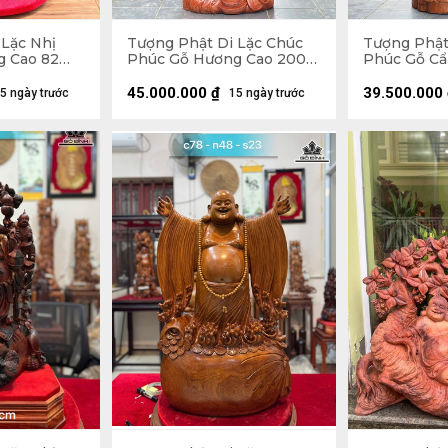
 Lặc Nhị
Tượng Phật Di Lặc Chúc
Tượng Phật
g Cao 82
Phúc Gỗ Hương Cao 200
Phúc Gỗ Cẩ
36 (cm)
Ngang 75 Sâu 62 (cm)
Ngang 72 S
45.000.000
₫
39.500.000
5 ngày trước
15 ngày trước