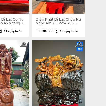
 Di Lặc Gỗ Nu
Diện Phật Di Lặc Chóp Nu
o 45 Ngang 37
Ngọc Am KT 37x41x7 -
Khung Tranh 56x61 (cm)
₫
11.100.000
₫
11 ngày trước
11 ngày trước