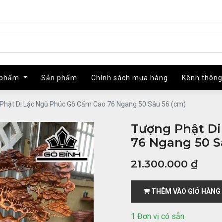
 phẩm
 phẩm
Sản phẩm
Sản phẩm
Chính sách mua hàng
Chính sách mua hàng
Kênh thông
Kênh thông
Phật Di Lặc Ngũ Phúc Gỗ Cẩm Cao 76 Ngang 50 Sâu 56 (cm)
Tượng Phật D
76 Ngang 50 S
21.300.000
₫
THÊM VÀO GIỎ HÀNG
1 Đơn vị có sẵn