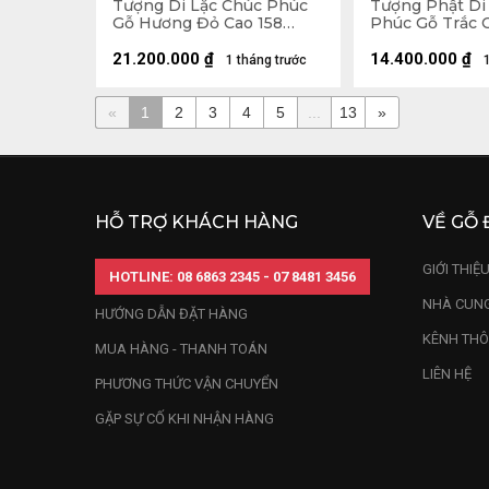
Tượng Di Lặc Chúc Phúc
Tượng Phật Di
Gỗ Hương Đỏ Cao 158
Phúc Gỗ Trắc 
Ngang 63 Sâu 55 (cm)
Ngang 31 Sâu 1
21.200.000
₫
14.400.000
₫
1 tháng trước
«
1
2
3
4
5
...
13
»
HỖ TRỢ KHÁCH HÀNG
VỀ GỖ 
GIỚI THIỆ
HOTLINE: 08 6863 2345 - 07 8481 3456
NHÀ CUNG
HƯỚNG DẪN ĐẶT HÀNG
KÊNH THÔ
MUA HÀNG - THANH TOÁN
LIÊN HỆ
PHƯƠNG THỨC VẬN CHUYỂN
GẶP SỰ CỐ KHI NHẬN HÀNG