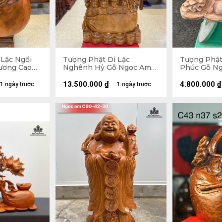
 Lặc Ngồi
Tượng Phật Di Lặc
Tượng Phật
ương Cao
Nghênh Hỷ Gỗ Ngọc Am
Phúc Gỗ Ng
u 50 (cm) -
Cao 102 Ngang 54 Sâu 26
Ngang 47 S
(cm)
13.500.000
₫
4.800.000
₫
1 ngày trước
1 ngày trước