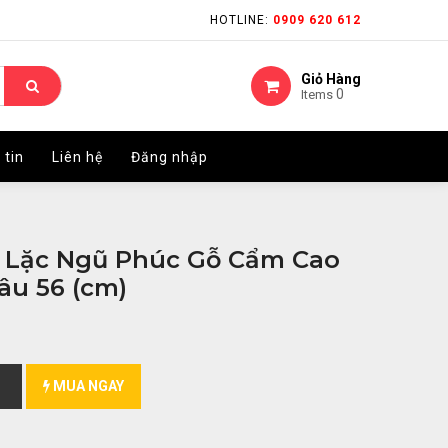
HOTLINE:
HOTLINE:
0909 620 612
0909 620 612
Giỏ Hàng
Giỏ Hàng
0
0
Items
Items
 tin
 tin
Liên hệ
Liên hệ
Đăng nhập
Đăng nhập
i Lặc Ngũ Phúc Gỗ Cẩm Cao
âu 56 (cm)
MUA NGAY