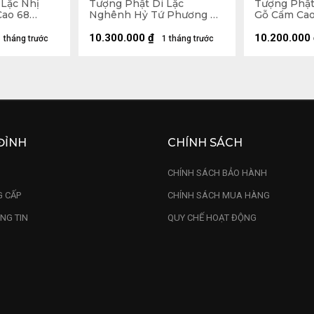
 Lặc Nhị
Tượng Phật Di Lặc
Tượng Phật
Cao 68
Nghênh Hỷ Tứ Phương Gỗ
Gỗ Cẩm Cao
9 (cm)
Ngọc Am Cao 78 Ngang 46
Sâu 32 (cm)
Sâu 23 (cm)
10.300.000
₫
10.200.000
1 tháng trước
1 tháng trước
ĐỈNH
CHÍNH SÁCH
U
CHÍNH SÁCH BẢO HÀNH
 CẤP
CHÍNH SÁCH MUA HÀNG
NG TIN
QUY CHẾ HOẠT ĐỘNG