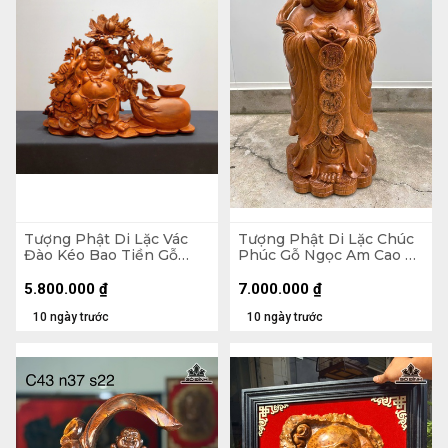
Tượng Phật Di Lặc Vác
Tượng Phật Di Lặc Chúc
Đào Kéo Bao Tiền Gỗ
Phúc Gỗ Ngọc Am Cao 90
Hương Cao 48 Ngang 59
Ngang 42 Sâu 30 (cm)
Sâu 18 (cm)
5.800.000
₫
7.000.000
₫
10 ngày trước
10 ngày trước