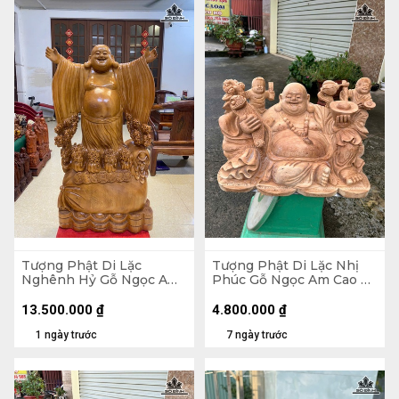
Tượng Phật Di Lặc
Tượng Phật Di Lặc Nhị
Nghênh Hỷ Gỗ Ngọc Am
Phúc Gỗ Ngọc Am Cao 30
Cao 102 Ngang 54 Sâu 26
Ngang 47 Sâu 26 (cm)
(cm)
13.500.000
₫
4.800.000
₫
1 ngày trước
7 ngày trước