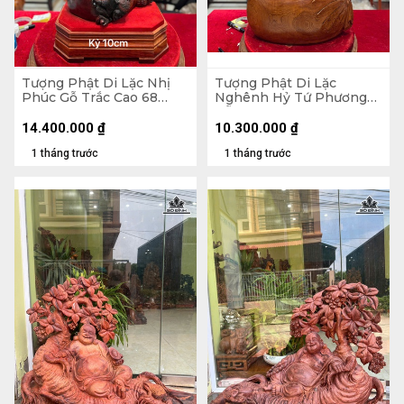
Tượng Phật Di Lặc Nhị
Tượng Phật Di Lặc
Phúc Gỗ Trắc Cao 68
Nghênh Hỷ Tứ Phương
Ngang 31 Sâu 19 (cm)
Gỗ Ngọc Am Cao 78
Ngang 46 Sâu 23 (cm)
14.400.000
₫
10.300.000
₫
1 tháng trước
1 tháng trước