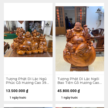
Tượng Phật Di Lặc Ngũ
Tượng Phật Di Lặc Ngồi
Phúc Gỗ Hương Cao 39
Bao Tiền Gỗ Hương Cao
Ngang 65 Sâu 36 (cm)
89 Ngang 70 Sâu 50 (cm)
- 155kg
13.500.000
₫
45.800.000
₫
1 ngày trước
1 ngày trước