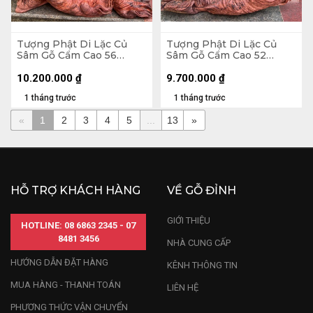
Tượng Phật Di Lặc Củ
Tượng Phật Di Lặc Củ
Sâm Gỗ Cẩm Cao 56
Sâm Gỗ Cẩm Cao 52
Ngang 65 Sâu 32 (cm)
Ngang 65 Sâu 26 (cm)
10.200.000
₫
9.700.000
₫
1 tháng trước
1 tháng trước
«
1
2
3
4
5
...
13
»
HỖ TRỢ KHÁCH HÀNG
VỀ GỖ ĐỈNH
GIỚI THIỆU
HOTLINE: 08 6863 2345 - 07
8481 3456
NHÀ CUNG CẤP
HƯỚNG DẪN ĐẶT HÀNG
KÊNH THÔNG TIN
MUA HÀNG - THANH TOÁN
LIÊN HỆ
PHƯƠNG THỨC VẬN CHUYỂN