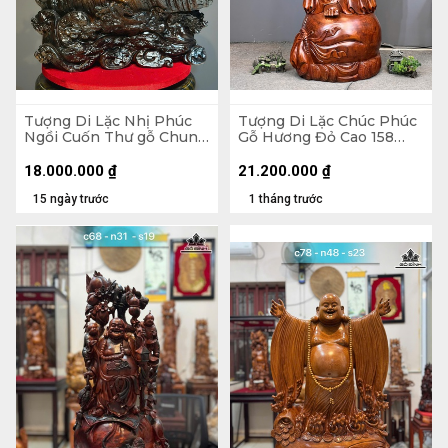
Tượng Di Lặc Nhị Phúc
Tượng Di Lặc Chúc Phúc
Ngồi Cuốn Thư gỗ Chun
Gỗ Hương Đỏ Cao 158
Sụn Hương Cao 55 Ngang
Ngang 63 Sâu 55 (cm)
50 Sâu 22 (cm)
18.000.000
₫
21.200.000
₫
15 ngày trước
1 tháng trước