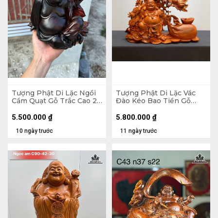
Tượng Phật Di Lặc Ngồi
Tượng Phật Di Lặc Vác
Cầm Quạt Gỗ Trắc Cao 20
Đào Kéo Bao Tiền Gỗ
Ngang 23 Sâu 19 (cm)
Hương Cao 48 Ngang 59
Sâu 18 (cm)
5.500.000
₫
5.800.000
₫
10 ngày trước
11 ngày trước