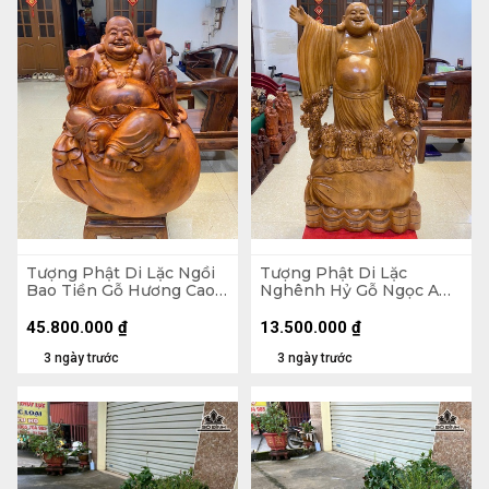
Tượng Phật Di Lặc Ngồi
Tượng Phật Di Lặc
Bao Tiền Gỗ Hương Cao
Nghênh Hỷ Gỗ Ngọc Am
89 Ngang 70 Sâu 50 (cm)
Cao 102 Ngang 54 Sâu 26
- 155kg
(cm)
45.800.000
₫
13.500.000
₫
3 ngày trước
3 ngày trước