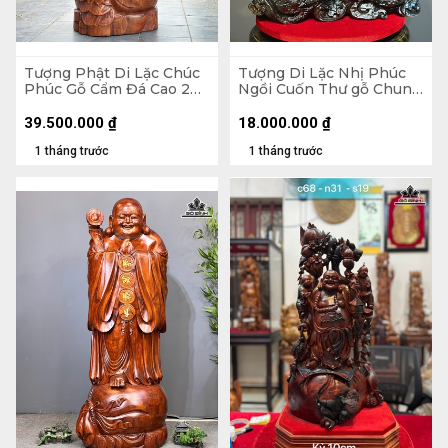
Tượng Phật Di Lặc Chúc
Tượng Di Lặc Nhị Phúc
Phúc Gỗ Cẩm Đá Cao 200
Ngồi Cuốn Thư gỗ Chun
Ngang 72 Sâu 74 (cm)
Sụn Hương Cao 55 Ngang
50 Sâu 22 (cm)
39.500.000
₫
18.000.000
₫
1 tháng trước
1 tháng trước