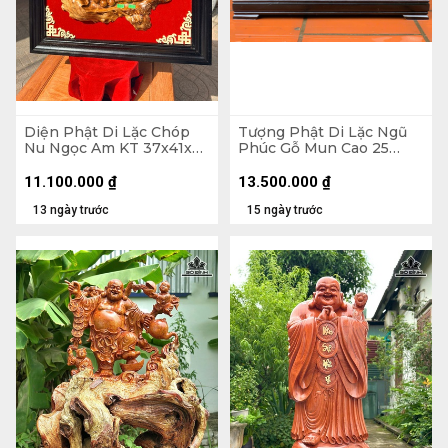
Diện Phật Di Lặc Chóp
Tượng Phật Di Lặc Ngũ
Nu Ngọc Am KT 37x41x7
Phúc Gỗ Mun Cao 25
- Khung Tranh 56x61 (cm)
Ngang 68 Sâu 15 (cm)
11.100.000
₫
13.500.000
₫
13 ngày trước
15 ngày trước