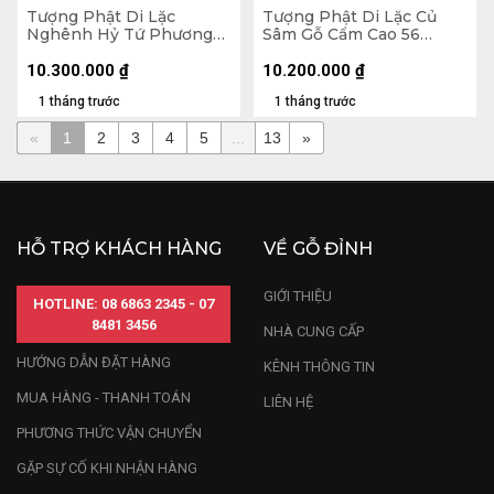
Tượng Phật Di Lặc
Tượng Phật Di Lặc Củ
Nghênh Hỷ Tứ Phương
Sâm Gỗ Cẩm Cao 56
Gỗ Ngọc Am Cao 78
Ngang 65 Sâu 32 (cm)
Ngang 46 Sâu 23 (cm)
10.300.000
₫
10.200.000
₫
1 tháng trước
1 tháng trước
«
1
2
3
4
5
...
13
»
HỖ TRỢ KHÁCH HÀNG
VỀ GỖ ĐỈNH
GIỚI THIỆU
HOTLINE: 08 6863 2345 - 07
8481 3456
NHÀ CUNG CẤP
HƯỚNG DẪN ĐẶT HÀNG
KÊNH THÔNG TIN
MUA HÀNG - THANH TOÁN
LIÊN HỆ
PHƯƠNG THỨC VẬN CHUYỂN
GẶP SỰ CỐ KHI NHẬN HÀNG