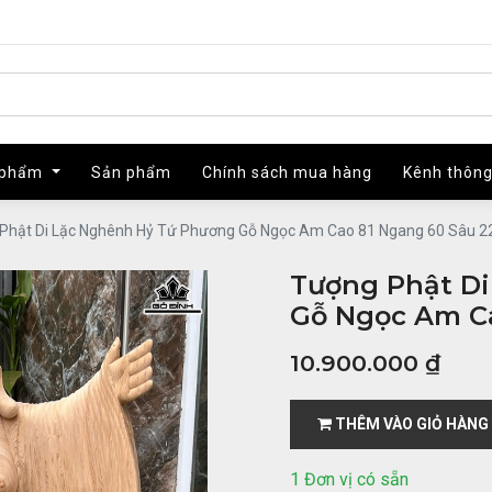
 phẩm
 phẩm
Sản phẩm
Sản phẩm
Chính sách mua hàng
Chính sách mua hàng
Kênh thông
Kênh thông
Phật Di Lặc Nghênh Hỷ Tứ Phương Gỗ Ngọc Am Cao 81 Ngang 60 Sâu 2
Tượng Phật D
Gỗ Ngọc Am Ca
10.900.000
₫
THÊM VÀO GIỎ HÀNG
1 Đơn vị có sẵn