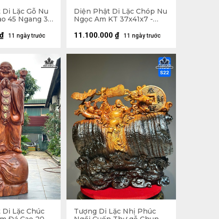
 Di Lặc Gỗ Nu
Diện Phật Di Lặc Chóp Nu
o 45 Ngang 37
Ngọc Am KT 37x41x7 -
Khung Tranh 56x61 (cm)
₫
11.100.000
₫
11 ngày trước
11 ngày trước
 Di Lặc Chúc
Tượng Di Lặc Nhị Phúc