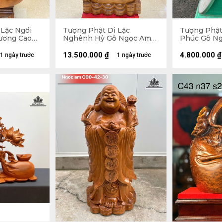
 Lặc Ngồi
Tượng Phật Di Lặc
Tượng Phật
ương Cao
Nghênh Hỷ Gỗ Ngọc Am
Phúc Gỗ Ng
u 50 (cm) -
Cao 102 Ngang 54 Sâu 26
Ngang 47 S
(cm)
13.500.000
₫
4.800.000
₫
1 ngày trước
1 ngày trước