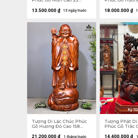
Phúc Gỗ Mun Cao 25
Phúc Gỗ Hươn
Ngang 68 Sâu 15 (cm)
Ngang 63 Sâu 
13.500.000
₫
18.000.000
₫
13 ngày trước
1
Tượng Di Lặc Chúc Phúc
Tượng Phật Di
Gỗ Hương Đỏ Cao 158
Phúc Gỗ Trắc 
Ngang 63 Sâu 55 (cm)
Ngang 31 Sâu 1
21.200.000
₫
14.400.000
₫
1 tháng trước