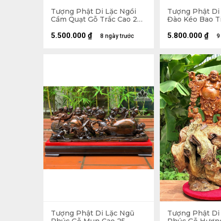
Tượng Phật Di Lặc Ngồi
Tượng Phật Di
Cầm Quạt Gỗ Trắc Cao 20
Đào Kéo Bao T
Ngang 23 Sâu 19 (cm)
Hương Cao 48 
Sâu 18 (cm)
5.500.000
₫
5.800.000
₫
8 ngày trước
9
Tượng Phật Di Lặc Ngũ
Tượng Phật Di