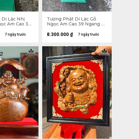
 Di Lặc Nhị
Tượng Phật Di Lặc Gỗ
ọc Am Cao 30
Ngọc Am Cao 39 Ngang 71
âu 26 (cm)
Sâu 35 (cm)
8.300.000
₫
7 ngày trước
7 ngày trước