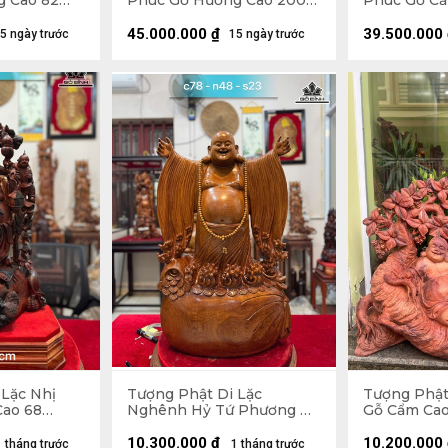
g Cao 82
Phúc Gỗ Hương Cao 200
Phúc Gỗ Cẩ
36 (cm)
Ngang 75 Sâu 62 (cm)
Ngang 72 S
45.000.000
₫
39.500.000
5 ngày trước
15 ngày trước
 Lặc Nhị
Tượng Phật Di Lặc
Tượng Phật
Cao 68
Nghênh Hỷ Tứ Phương Gỗ
Gỗ Cẩm Cao
9 (cm)
Ngọc Am Cao 78 Ngang 46
Sâu 32 (cm)
Sâu 23 (cm)
10.300.000
₫
10.200.000
1 tháng trước
1 tháng trước