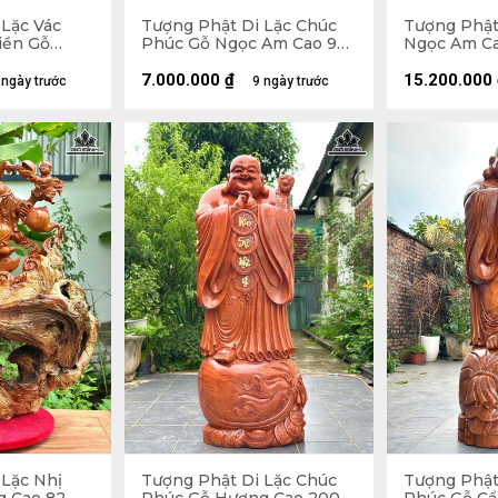
 Lặc Vác
Tượng Phật Di Lặc Chúc
Tượng Phật
iền Gỗ
Phúc Gỗ Ngọc Am Cao 90
Ngọc Am Ca
Ngang 59
Ngang 42 Sâu 30 (cm)
Sâu 22 (cm)
7.000.000
₫
15.200.000
 ngày trước
9 ngày trước
 Lặc Nhị
Tượng Phật Di Lặc Chúc
Tượng Phật