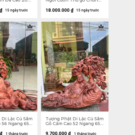
m Đá Cao 200
Ngồi Cuốn Thư gỗ Chun
âu 74 (cm)
Sụn Hương Cao 55 Ngang
50 Sâu 22 (cm)
₫
18.000.000
₫
15 ngày trước
15 ngày trước
 Di Lặc Củ Sâm
Tượng Phật Di Lặc Củ Sâm
 56 Ngang 65
Gỗ Cẩm Cao 52 Ngang 65
Sâu 26 (cm)
₫
9.700.000
₫
1 tháng trước
1 tháng trước