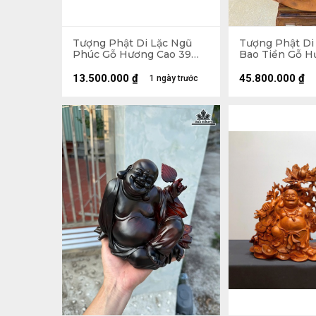
Tượng Phật Di Lặc Ngũ
Tượng Phật Di
Phúc Gỗ Hương Cao 39
Bao Tiền Gỗ H
Ngang 65 Sâu 36 (cm)
89 Ngang 70 Sâ
155kg
13.500.000
₫
45.800.000
₫
1 ngày trước