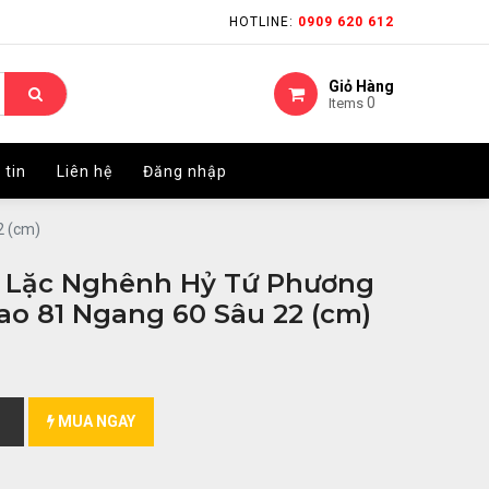
HOTLINE:
HOTLINE:
0909 620 612
0909 620 612
Giỏ Hàng
Giỏ Hàng
0
0
Items
Items
 tin
 tin
Liên hệ
Liên hệ
Đăng nhập
Đăng nhập
2 (cm)
i Lặc Nghênh Hỷ Tứ Phương
o 81 Ngang 60 Sâu 22 (cm)
MUA NGAY