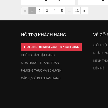
«
1
2
3
4
5
...
13
»
HỖ TRỢ KHÁCH HÀNG
VỀ GỖ 
GIỚI THIỆ
HOTLINE: 08 6863 2345 - 07 8481 3456
NHÀ CUNG
HƯỚNG DẪN ĐẶT HÀNG
KÊNH THÔ
MUA HÀNG - THANH TOÁN
LIÊN HỆ
PHƯƠNG THỨC VẬN CHUYỂN
GẶP SỰ CỐ KHI NHẬN HÀNG