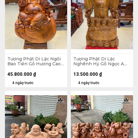
Tượng Phật Di Lặc Ngồi
Tượng Phật Di Lặc
Bao Tiền Gỗ Hương Cao
Nghênh Hỷ Gỗ Ngọc Am
89 Ngang 70 Sâu 50 (cm)
Cao 102 Ngang 54 Sâu 26
- 155kg
(cm)
45.800.000
₫
13.500.000
₫
4 ngày trước
4 ngày trước