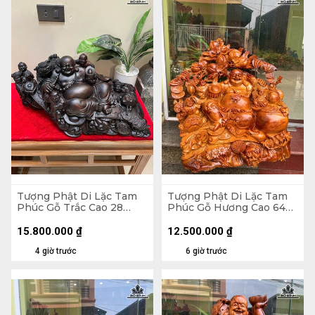
Tượng Phật Di Lặc Tam
Tượng Phật Di Lặc Tam
Phúc Gỗ Trắc Cao 28
Phúc Gỗ Hương Cao 64
Ngang 54 Sâu 28 (cm)
Ngang 64 Sâu 38 (cm)
15.800.000
₫
12.500.000
₫
4 giờ trước
6 giờ trước