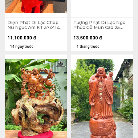
Diện Phật Di Lặc Chóp
Tượng Phật Di Lặc Ngũ
Nu Ngọc Am KT 37x41x7
Phúc Gỗ Mun Cao 25
- Khung Tranh 56x61 (cm)
Ngang 68 Sâu 15 (cm)
11.100.000
₫
13.500.000
₫
14 ngày trước
1 tháng trước