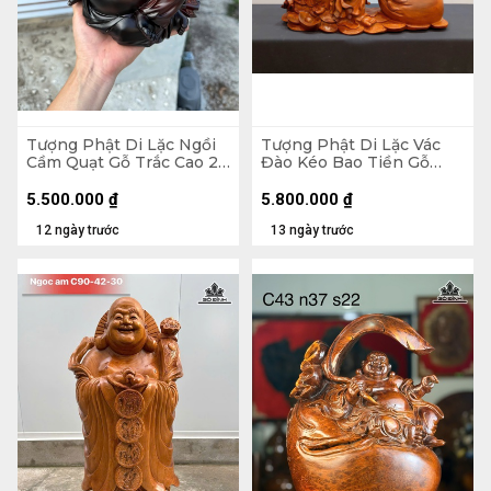
Tượng Phật Di Lặc Ngồi
Tượng Phật Di Lặc Vác
Cầm Quạt Gỗ Trắc Cao 20
Đào Kéo Bao Tiền Gỗ
Ngang 23 Sâu 19 (cm)
Hương Cao 48 Ngang 59
Sâu 18 (cm)
5.500.000
₫
5.800.000
₫
12 ngày trước
13 ngày trước