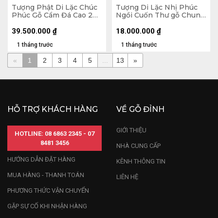
Tượng Phật Di Lặc Chúc
Tượng Di Lặc Nhị Phúc
Phúc Gỗ Cẩm Đá Cao 200
Ngồi Cuốn Thư gỗ Chun
Ngang 72 Sâu 74 (cm)
Sụn Hương Cao 55 Ngang
50 Sâu 22 (cm)
39.500.000
₫
18.000.000
₫
1 tháng trước
1 tháng trước
«
1
2
3
4
5
...
13
»
HỖ TRỢ KHÁCH HÀNG
VỀ GỖ ĐỈNH
GIỚI THIỆU
HOTLINE: 08 6863 2345 - 07
8481 3456
NHÀ CUNG CẤP
HƯỚNG DẪN ĐẶT HÀNG
KÊNH THÔNG TIN
MUA HÀNG - THANH TOÁN
LIÊN HỆ
PHƯƠNG THỨC VẬN CHUYỂN
GẶP SỰ CỐ KHI NHẬN HÀNG