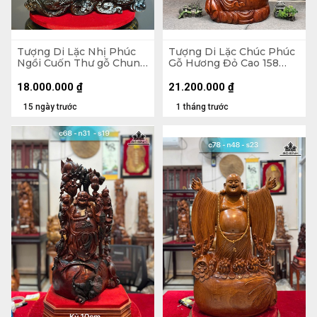
Tượng Di Lặc Nhị Phúc
Tượng Di Lặc Chúc Phúc
Ngồi Cuốn Thư gỗ Chun
Gỗ Hương Đỏ Cao 158
Sụn Hương Cao 55 Ngang
Ngang 63 Sâu 55 (cm)
50 Sâu 22 (cm)
18.000.000
₫
21.200.000
₫
15 ngày trước
1 tháng trước