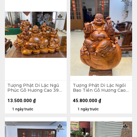
Tượng Phật Di Lặc Ngũ
Tượng Phật Di Lặc Ngồi
Phúc Gỗ Hương Cao 39
Bao Tiền Gỗ Hương Cao
Ngang 65 Sâu 36 (cm)
89 Ngang 70 Sâu 50 (cm)
- 155kg
13.500.000
₫
45.800.000
₫
1 ngày trước
1 ngày trước