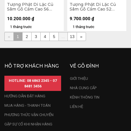
Tượng Phật Di Lặc Củ
Tượng Phật Di Lặc Củ
Sâm Gỗ Cẩm Cao 56
Sâm Gỗ Cẩm Cao 52
Ngang 65 Sâu 32 (cm)
Ngang 65 Sâu 26 (cm)
10.200.000
₫
9.700.000
₫
1 tháng trước
1 tháng trước
«
1
2
3
4
5
...
13
»
HỖ TRỢ KHÁCH HÀNG
VỀ GỖ ĐỈNH
GIỚI THIỆU
HOTLINE: 08 6863 2345 - 07
8481 3456
NHÀ CUNG CẤP
HƯỚNG DẪN ĐẶT HÀNG
KÊNH THÔNG TIN
MUA HÀNG - THANH TOÁN
LIÊN HỆ
PHƯƠNG THỨC VẬN CHUYỂN
GẶP SỰ CỐ KHI NHẬN HÀNG