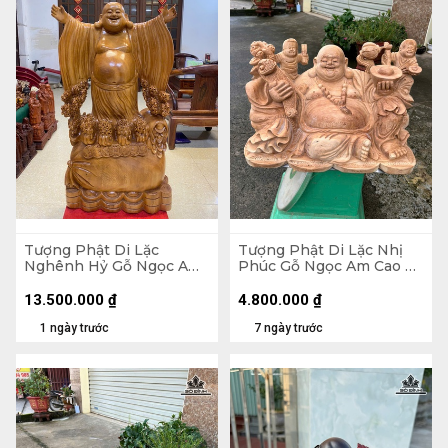
Tượng Phật Di Lặc
Tượng Phật Di Lặc Nhị
Nghênh Hỷ Gỗ Ngọc Am
Phúc Gỗ Ngọc Am Cao 30
Cao 102 Ngang 54 Sâu 26
Ngang 47 Sâu 26 (cm)
(cm)
13.500.000
₫
4.800.000
₫
1 ngày trước
7 ngày trước