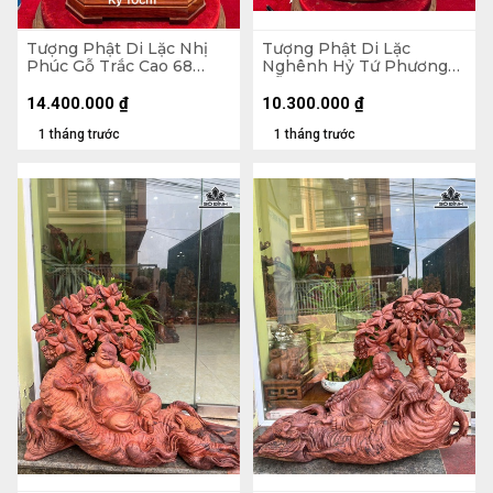
Tượng Phật Di Lặc Nhị
Tượng Phật Di Lặc
Phúc Gỗ Trắc Cao 68
Nghênh Hỷ Tứ Phương
Ngang 31 Sâu 19 (cm)
Gỗ Ngọc Am Cao 78
Ngang 46 Sâu 23 (cm)
14.400.000
₫
10.300.000
₫
1 tháng trước
1 tháng trước