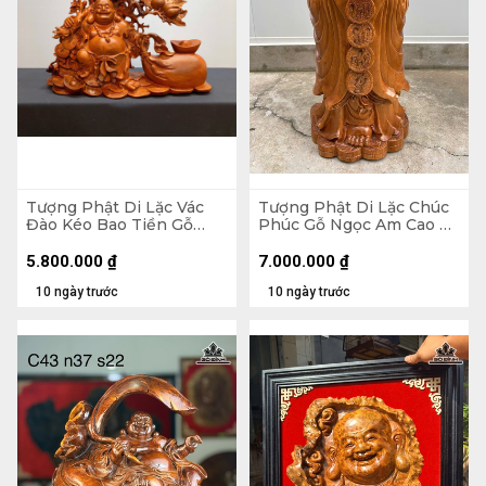
Tượng Phật Di Lặc Vác
Tượng Phật Di Lặc Chúc
Đào Kéo Bao Tiền Gỗ
Phúc Gỗ Ngọc Am Cao 90
Hương Cao 48 Ngang 59
Ngang 42 Sâu 30 (cm)
Sâu 18 (cm)
5.800.000
₫
7.000.000
₫
10 ngày trước
10 ngày trước