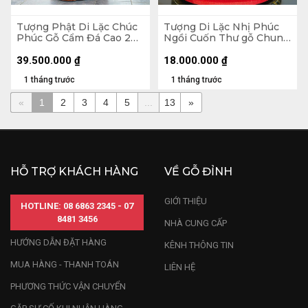
Tượng Phật Di Lặc Chúc
Tượng Di Lặc Nhị Phúc
Phúc Gỗ Cẩm Đá Cao 200
Ngồi Cuốn Thư gỗ Chun
Ngang 72 Sâu 74 (cm)
Sụn Hương Cao 55 Ngang
50 Sâu 22 (cm)
39.500.000
₫
18.000.000
₫
1 tháng trước
1 tháng trước
«
1
2
3
4
5
...
13
»
HỖ TRỢ KHÁCH HÀNG
VỀ GỖ ĐỈNH
GIỚI THIỆU
HOTLINE: 08 6863 2345 - 07
8481 3456
NHÀ CUNG CẤP
HƯỚNG DẪN ĐẶT HÀNG
KÊNH THÔNG TIN
MUA HÀNG - THANH TOÁN
LIÊN HỆ
PHƯƠNG THỨC VẬN CHUYỂN