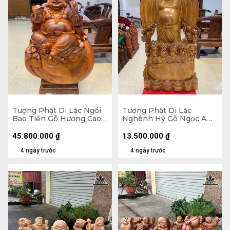
Tượng Phật Di Lặc Ngồi
Tượng Phật Di Lặc
Bao Tiền Gỗ Hương Cao
Nghênh Hỷ Gỗ Ngọc Am
89 Ngang 70 Sâu 50 (cm)
Cao 102 Ngang 54 Sâu 26
- 155kg
(cm)
45.800.000
₫
13.500.000
₫
4 ngày trước
4 ngày trước