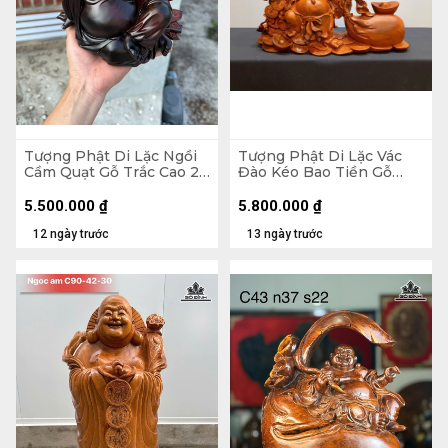
Tượng Phật Di Lặc Ngồi
Tượng Phật Di Lặc Vác
Cầm Quạt Gỗ Trắc Cao 20
Đào Kéo Bao Tiền Gỗ
Ngang 23 Sâu 19 (cm)
Hương Cao 48 Ngang 59
Sâu 18 (cm)
5.500.000
₫
5.800.000
₫
12 ngày trước
13 ngày trước