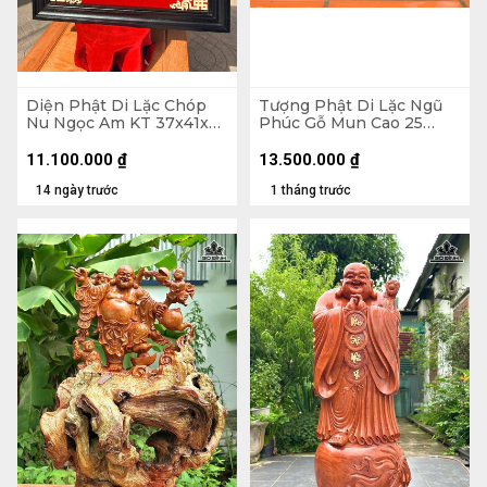
Diện Phật Di Lặc Chóp
Tượng Phật Di Lặc Ngũ
Nu Ngọc Am KT 37x41x7
Phúc Gỗ Mun Cao 25
- Khung Tranh 56x61 (cm)
Ngang 68 Sâu 15 (cm)
11.100.000
₫
13.500.000
₫
14 ngày trước
1 tháng trước