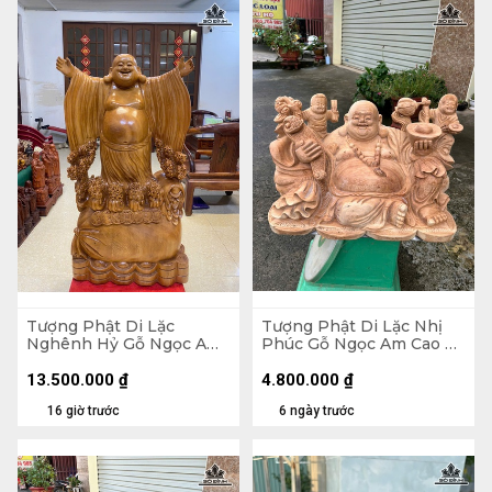
Tượng Phật Di Lặc
Tượng Phật Di Lặc Nhị
Nghênh Hỷ Gỗ Ngọc Am
Phúc Gỗ Ngọc Am Cao 30
Cao 102 Ngang 54 Sâu 26
Ngang 47 Sâu 26 (cm)
(cm)
13.500.000
₫
4.800.000
₫
16 giờ trước
6 ngày trước