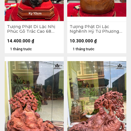
Tượng Phật Di Lặc Nhị
Tượng Phật Di Lặc
Phúc Gỗ Trắc Cao 68
Nghênh Hỷ Tứ Phương
Ngang 31 Sâu 19 (cm)
Gỗ Ngọc Am Cao 78
Ngang 46 Sâu 23 (cm)
14.400.000
₫
10.300.000
₫
1 tháng trước
1 tháng trước