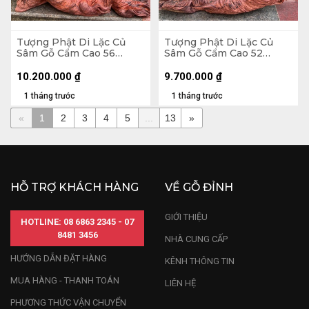
Tượng Phật Di Lặc Củ
Tượng Phật Di Lặc Củ
Sâm Gỗ Cẩm Cao 56
Sâm Gỗ Cẩm Cao 52
Ngang 65 Sâu 32 (cm)
Ngang 65 Sâu 26 (cm)
10.200.000
₫
9.700.000
₫
1 tháng trước
1 tháng trước
«
1
2
3
4
5
...
13
»
HỖ TRỢ KHÁCH HÀNG
VỀ GỖ ĐỈNH
GIỚI THIỆU
HOTLINE: 08 6863 2345 - 07
8481 3456
NHÀ CUNG CẤP
HƯỚNG DẪN ĐẶT HÀNG
KÊNH THÔNG TIN
MUA HÀNG - THANH TOÁN
LIÊN HỆ
PHƯƠNG THỨC VẬN CHUYỂN