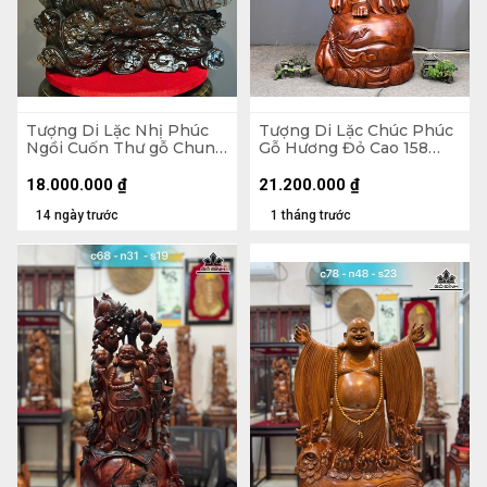
Tượng Di Lặc Nhị Phúc
Tượng Di Lặc Chúc Phúc
Ngồi Cuốn Thư gỗ Chun
Gỗ Hương Đỏ Cao 158
Sụn Hương Cao 55 Ngang
Ngang 63 Sâu 55 (cm)
50 Sâu 22 (cm)
18.000.000
₫
21.200.000
₫
14 ngày trước
1 tháng trước