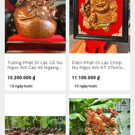
Tượng Phật Di Lặc Gỗ Nu
Diện Phật Di Lặc Chóp
Ngọc Am Cao 45 Ngang
Nu Ngọc Am KT 37x41x7
37 Sâu 22 (cm)
- Khung Tranh 56x61 (cm)
15.200.000
₫
11.100.000
₫
10 ngày trước
10 ngày trước