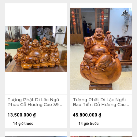
Tượng Phật Di Lặc Ngũ
Tượng Phật Di Lặc Ngồi
Phúc Gỗ Hương Cao 39
Bao Tiền Gỗ Hương Cao
Ngang 65 Sâu 36 (cm)
89 Ngang 70 Sâu 50 (cm)
- 155kg
13.500.000
₫
45.800.000
₫
14 giờ trước
14 giờ trước