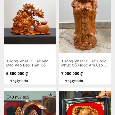
Tượng Phật Di Lặc Vác
Tượng Phật Di Lặc Chúc
Đào Kéo Bao Tiền Gỗ
Phúc Gỗ Ngọc Am Cao 90
Hương Cao 48 Ngang 59
Ngang 42 Sâu 30 (cm)
Sâu 18 (cm)
5.800.000
₫
7.000.000
₫
9 ngày trước
9 ngày trước