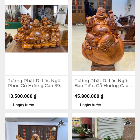
Tượng Phật Di Lặc Ngũ
Tượng Phật Di Lặc Ngồi
Phúc Gỗ Hương Cao 39
Bao Tiền Gỗ Hương Cao
Ngang 65 Sâu 36 (cm)
89 Ngang 70 Sâu 50 (cm)
- 155kg
13.500.000
₫
45.800.000
₫
1 ngày trước
1 ngày trước