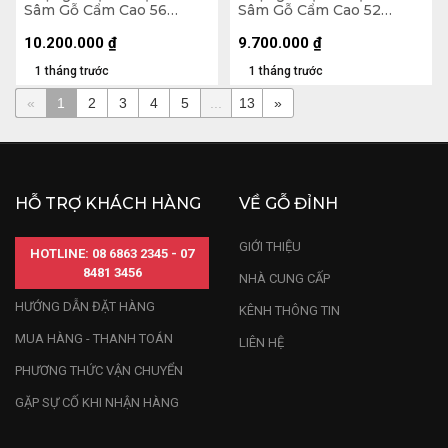
Sâm Gỗ Cẩm Cao 56
Sâm Gỗ Cẩm Cao 52
Ngang 65 Sâu 32 (cm)
Ngang 65 Sâu 26 (cm)
10.200.000
₫
9.700.000
₫
1 tháng trước
1 tháng trước
«
1
2
3
4
5
...
13
»
HỖ TRỢ KHÁCH HÀNG
VỀ GỖ ĐỈNH
GIỚI THIỆU
HOTLINE: 08 6863 2345 - 07
8481 3456
NHÀ CUNG CẤP
HƯỚNG DẪN ĐẶT HÀNG
KÊNH THÔNG TIN
MUA HÀNG - THANH TOÁN
LIÊN HỆ
PHƯƠNG THỨC VẬN CHUYỂN
GẶP SỰ CỐ KHI NHẬN HÀNG