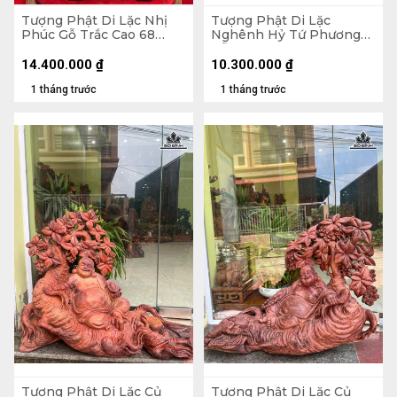
Tượng Phật Di Lặc Nhị
Tượng Phật Di Lặc
Phúc Gỗ Trắc Cao 68
Nghênh Hỷ Tứ Phương
Ngang 31 Sâu 19 (cm)
Gỗ Ngọc Am Cao 78
Ngang 46 Sâu 23 (cm)
14.400.000
₫
10.300.000
₫
1 tháng trước
1 tháng trước
Tượng Phật Di Lặc Củ
Tượng Phật Di Lặc Củ