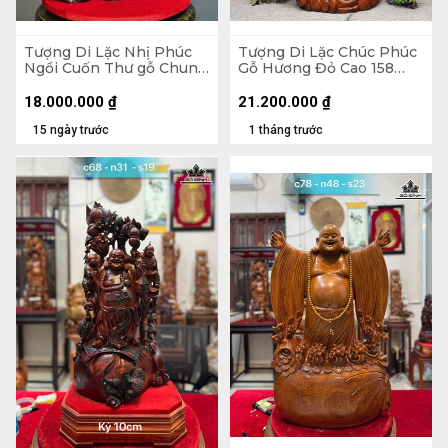
Tượng Di Lặc Nhị Phúc
Tượng Di Lặc Chúc Phúc
Ngồi Cuốn Thư gỗ Chun
Gỗ Hương Đỏ Cao 158
Sụn Hương Cao 55 Ngang
Ngang 63 Sâu 55 (cm)
50 Sâu 22 (cm)
18.000.000
₫
21.200.000
₫
15 ngày trước
1 tháng trước