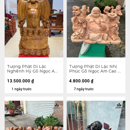
Tượng Phật Di Lặc
Tượng Phật Di Lặc Nhị
Nghênh Hỷ Gỗ Ngọc Am
Phúc Gỗ Ngọc Am Cao 30
Cao 102 Ngang 54 Sâu 26
Ngang 47 Sâu 26 (cm)
(cm)
13.500.000
₫
4.800.000
₫
1 ngày trước
7 ngày trước