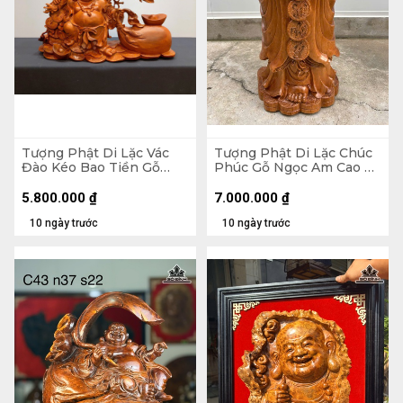
Tượng Phật Di Lặc Vác
Tượng Phật Di Lặc Chúc
Đào Kéo Bao Tiền Gỗ
Phúc Gỗ Ngọc Am Cao 90
Hương Cao 48 Ngang 59
Ngang 42 Sâu 30 (cm)
Sâu 18 (cm)
5.800.000
₫
7.000.000
₫
10 ngày trước
10 ngày trước