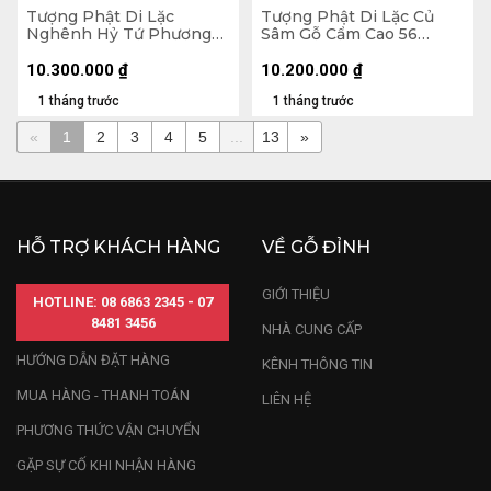
Tượng Phật Di Lặc
Tượng Phật Di Lặc Củ
Nghênh Hỷ Tứ Phương
Sâm Gỗ Cẩm Cao 56
Gỗ Ngọc Am Cao 78
Ngang 65 Sâu 32 (cm)
Ngang 46 Sâu 23 (cm)
10.300.000
₫
10.200.000
₫
1 tháng trước
1 tháng trước
«
1
2
3
4
5
...
13
»
HỖ TRỢ KHÁCH HÀNG
VỀ GỖ ĐỈNH
GIỚI THIỆU
HOTLINE: 08 6863 2345 - 07
8481 3456
NHÀ CUNG CẤP
HƯỚNG DẪN ĐẶT HÀNG
KÊNH THÔNG TIN
MUA HÀNG - THANH TOÁN
LIÊN HỆ
PHƯƠNG THỨC VẬN CHUYỂN
GẶP SỰ CỐ KHI NHẬN HÀNG