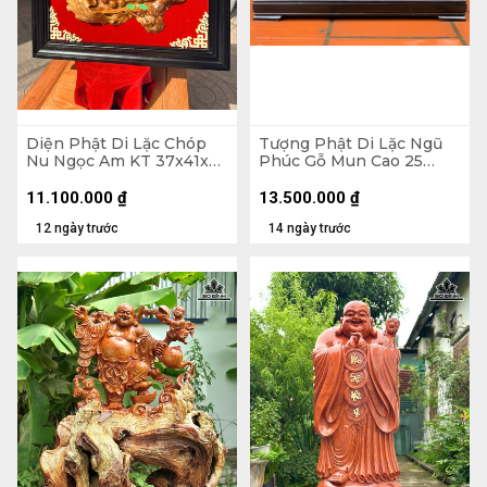
Diện Phật Di Lặc Chóp
Tượng Phật Di Lặc Ngũ
Nu Ngọc Am KT 37x41x7
Phúc Gỗ Mun Cao 25
- Khung Tranh 56x61 (cm)
Ngang 68 Sâu 15 (cm)
11.100.000
₫
13.500.000
₫
12 ngày trước
14 ngày trước