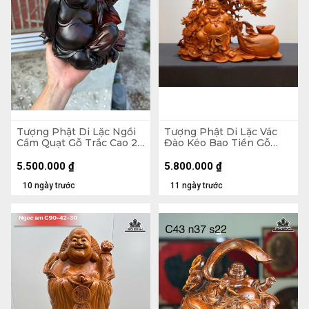
Tượng Phật Di Lặc Ngồi
Tượng Phật Di Lặc Vác
Cầm Quạt Gỗ Trắc Cao 20
Đào Kéo Bao Tiền Gỗ
Ngang 23 Sâu 19 (cm)
Hương Cao 48 Ngang 59
Sâu 18 (cm)
5.500.000
₫
5.800.000
₫
10 ngày trước
11 ngày trước