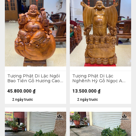
Tượng Phật Di Lặc Ngồi
Tượng Phật Di Lặc
Bao Tiền Gỗ Hương Cao
Nghênh Hỷ Gỗ Ngọc Am
89 Ngang 70 Sâu 50 (cm)
Cao 102 Ngang 54 Sâu 26
- 155kg
(cm)
45.800.000
₫
13.500.000
₫
2 ngày trước
2 ngày trước