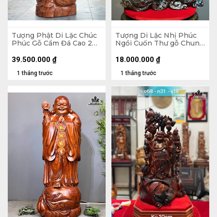
Tượng Phật Di Lặc Chúc
Tượng Di Lặc Nhị Phúc
Phúc Gỗ Cẩm Đá Cao 200
Ngồi Cuốn Thư gỗ Chun
Ngang 72 Sâu 74 (cm)
Sụn Hương Cao 55 Ngang
50 Sâu 22 (cm)
39.500.000
₫
18.000.000
₫
1 tháng trước
1 tháng trước