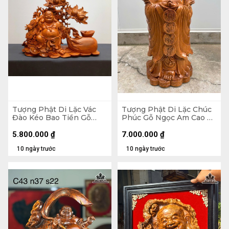
Tượng Phật Di Lặc Vác
Tượng Phật Di Lặc Chúc
Đào Kéo Bao Tiền Gỗ
Phúc Gỗ Ngọc Am Cao 90
Hương Cao 48 Ngang 59
Ngang 42 Sâu 30 (cm)
Sâu 18 (cm)
5.800.000
₫
7.000.000
₫
10 ngày trước
10 ngày trước