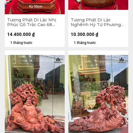
Tượng Phật Di Lặc Nhị
Tượng Phật Di Lặc
Phúc Gỗ Trắc Cao 68
Nghênh Hỷ Tứ Phương
Ngang 31 Sâu 19 (cm)
Gỗ Ngọc Am Cao 78
Ngang 46 Sâu 23 (cm)
14.400.000
₫
10.300.000
₫
1 tháng trước
1 tháng trước