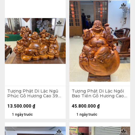
Tượng Phật Di Lặc Ngũ
Tượng Phật Di Lặc Ngồi
Phúc Gỗ Hương Cao 39
Bao Tiền Gỗ Hương Cao
Ngang 65 Sâu 36 (cm)
89 Ngang 70 Sâu 50 (cm)
- 155kg
13.500.000
₫
45.800.000
₫
1 ngày trước
1 ngày trước