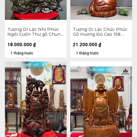
Tượng Di Lặc Nhị Phúc
Tượng Di Lặc Chúc Phúc
Ngồi Cuốn Thư gỗ Chun
Gỗ Hương Đỏ Cao 158
Sụn Hương Cao 55 Ngang
Ngang 63 Sâu 55 (cm)
50 Sâu 22 (cm)
18.000.000
₫
21.200.000
₫
1 tháng trước
1 tháng trước