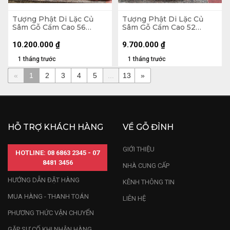
Tượng Phật Di Lặc Củ
Tượng Phật Di Lặc Củ
Sâm Gỗ Cẩm Cao 56
Sâm Gỗ Cẩm Cao 52
Ngang 65 Sâu 32 (cm)
Ngang 65 Sâu 26 (cm)
10.200.000
₫
9.700.000
₫
1 tháng trước
1 tháng trước
«
1
2
3
4
5
...
13
»
HỖ TRỢ KHÁCH HÀNG
VỀ GỖ ĐỈNH
GIỚI THIỆU
HOTLINE: 08 6863 2345 - 07
8481 3456
NHÀ CUNG CẤP
HƯỚNG DẪN ĐẶT HÀNG
KÊNH THÔNG TIN
MUA HÀNG - THANH TOÁN
LIÊN HỆ
PHƯƠNG THỨC VẬN CHUYỂN
GẶP SỰ CỐ KHI NHẬN HÀNG