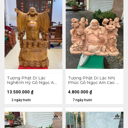
Tượng Phật Di Lặc
Tượng Phật Di Lặc Nhị
Nghênh Hỷ Gỗ Ngọc Am
Phúc Gỗ Ngọc Am Cao 30
Cao 102 Ngang 54 Sâu 26
Ngang 47 Sâu 26 (cm)
(cm)
13.500.000
₫
4.800.000
₫
2 ngày trước
7 ngày trước