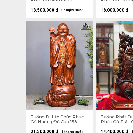
Phúc Gỗ Mun Cao 25
Phúc Gỗ Hươn
Ngang 68 Sâu 15 (cm)
Ngang 63 Sâu 
13.500.000
₫
18.000.000
₫
12 ngày trước
1
Tượng Di Lặc Chúc Phúc
Tượng Phật Di
Gỗ Hương Đỏ Cao 158
Phúc Gỗ Trắc 
Ngang 63 Sâu 55 (cm)
Ngang 31 Sâu 1
21.200.000
₫
14.400.000
₫
1 tháng trước