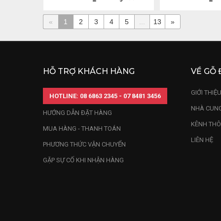
«
1
2
3
4
5
...
13
»
HỖ TRỢ KHÁCH HÀNG
VỀ GỖ 
GIỚI THIỆ
HOTLINE: 08 6863 2345 - 07 8481 3456
NHÀ CUNG
HƯỚNG DẪN ĐẶT HÀNG
KÊNH THÔ
MUA HÀNG - THANH TOÁN
LIÊN HỆ
PHƯƠNG THỨC VẬN CHUYỂN
GẶP SỰ CỐ KHI NHẬN HÀNG