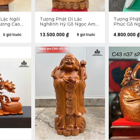
 Lặc Ngồi
Tượng Phật Di Lặc
Tượng Phật
ương Cao
Nghênh Hỷ Gỗ Ngọc Am
Phúc Gỗ Ng
u 50 (cm) -
Cao 102 Ngang 54 Sâu 26
Ngang 47 S
(cm)
13.500.000
₫
4.800.000
₫
6 giờ trước
8 giờ trước