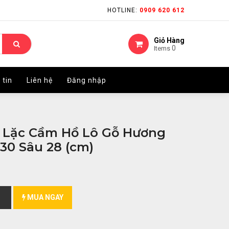
HOTLINE:
HOTLINE:
0909 620 612
0909 620 612
Giỏ Hàng
Giỏ Hàng
0
0
Items
Items
 tin
 tin
Liên hệ
Liên hệ
Đăng nhập
Đăng nhập
 Lặc Cầm Hồ Lô Gỗ Hương
30 Sâu 28 (cm)
MUA NGAY