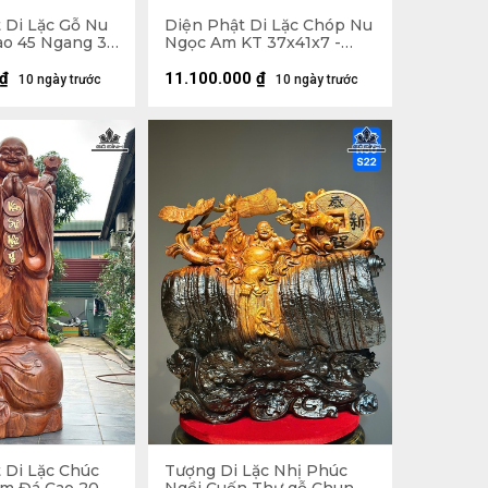
 Di Lặc Gỗ Nu
Diện Phật Di Lặc Chóp Nu
o 45 Ngang 37
Ngọc Am KT 37x41x7 -
Khung Tranh 56x61 (cm)
₫
11.100.000
₫
10 ngày trước
10 ngày trước
 Di Lặc Chúc
Tượng Di Lặc Nhị Phúc