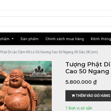
 phẩm
 phẩm
Sản phẩm
Sản phẩm
Chính sách mua hàng
Chính sách mua hàng
Kênh thông
Kênh thông
Phật Di Lặc Cầm Hồ Lô Gỗ Hương Cao 50 Ngang 30 Sâu 28 (cm)
Tượng Phật Di
Cao 50 Ngang 
5.800.000
₫
THÊM VÀO GIỎ HÀNG
1 Đơn vị có sẵn