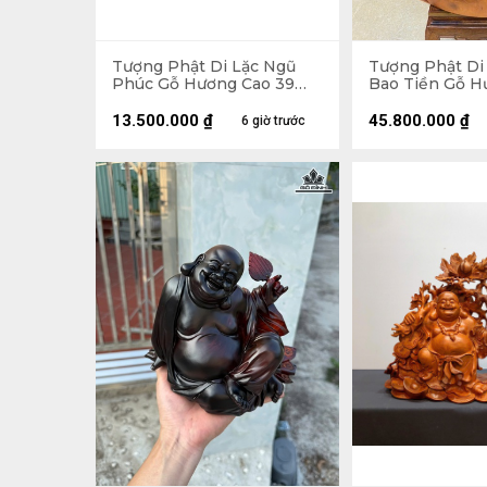
Tượng Phật Di Lặc Ngũ
Tượng Phật Di
Phúc Gỗ Hương Cao 39
Bao Tiền Gỗ H
Ngang 65 Sâu 36 (cm)
89 Ngang 70 Sâ
155kg
13.500.000
₫
45.800.000
₫
6 giờ trước