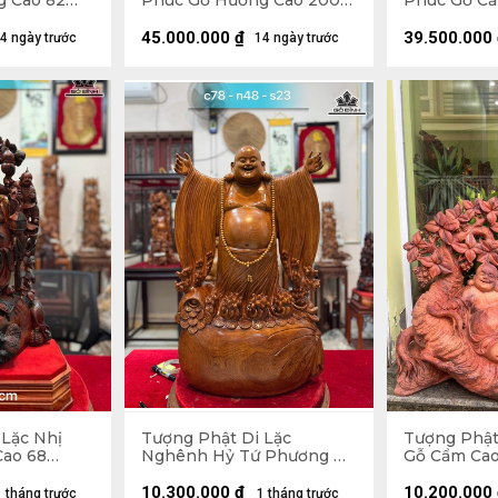
g Cao 82
Phúc Gỗ Hương Cao 200
Phúc Gỗ Cẩ
36 (cm)
Ngang 75 Sâu 62 (cm)
Ngang 72 S
45.000.000
₫
39.500.000
4 ngày trước
14 ngày trước
 Lặc Nhị
Tượng Phật Di Lặc
Tượng Phật
Cao 68
Nghênh Hỷ Tứ Phương Gỗ
Gỗ Cẩm Cao
9 (cm)
Ngọc Am Cao 78 Ngang 46
Sâu 32 (cm)
Sâu 23 (cm)
10.300.000
₫
10.200.000
1 tháng trước
1 tháng trước