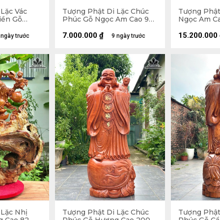
 Lặc Vác
Tượng Phật Di Lặc Chúc
Tượng Phật
iền Gỗ
Phúc Gỗ Ngọc Am Cao 90
Ngọc Am Ca
Ngang 59
Ngang 42 Sâu 30 (cm)
Sâu 22 (cm)
7.000.000
₫
15.200.000
 ngày trước
9 ngày trước
 Lặc Nhị
Tượng Phật Di Lặc Chúc
Tượng Phật