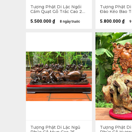
Tượng Phật Di Lặc Ngồi
Tượng Phật Di
Cầm Quạt Gỗ Trắc Cao 20
Đào Kéo Bao T
Ngang 23 Sâu 19 (cm)
Hương Cao 48 
Sâu 18 (cm)
5.500.000
₫
5.800.000
₫
8 ngày trước
9
Tượng Phật Di Lặc Ngũ
Tượng Phật Di