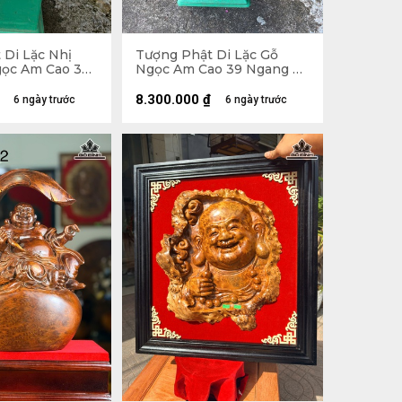
 Di Lặc Nhị
Tượng Phật Di Lặc Gỗ
ọc Am Cao 30
Ngọc Am Cao 39 Ngang 71
âu 26 (cm)
Sâu 35 (cm)
8.300.000
₫
6 ngày trước
6 ngày trước