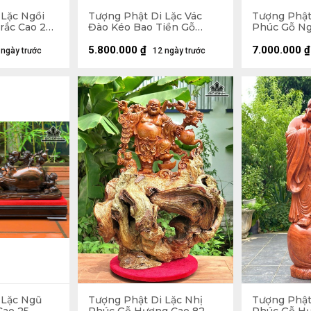
 Lặc Ngồi
Tượng Phật Di Lặc Vác
Tượng Phật
rắc Cao 20
Đào Kéo Bao Tiền Gỗ
Phúc Gỗ Ng
9 (cm)
Hương Cao 48 Ngang 59
Ngang 42 S
Sâu 18 (cm)
5.800.000
₫
7.000.000
₫
 ngày trước
12 ngày trước
 Lặc Ngũ
Tượng Phật Di Lặc Nhị
Tượng Phật