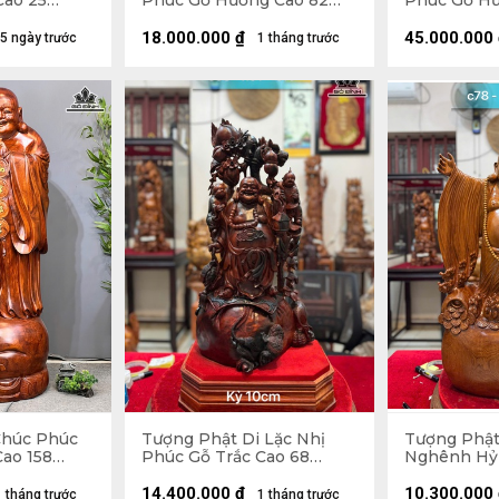
Cao 25
Phúc Gỗ Hương Cao 82
Phúc Gỗ H
5 (cm)
Ngang 63 Sâu 36 (cm)
Ngang 75 S
18.000.000
₫
45.000.000
5 ngày trước
1 tháng trước
Chúc Phúc
Tượng Phật Di Lặc Nhị
Tượng Phật
ao 158
Phúc Gỗ Trắc Cao 68
Nghênh Hỷ
5 (cm)
Ngang 31 Sâu 19 (cm)
Ngọc Am Ca
Sâu 23 (cm)
14.400.000
₫
10.300.000
1 tháng trước
1 tháng trước