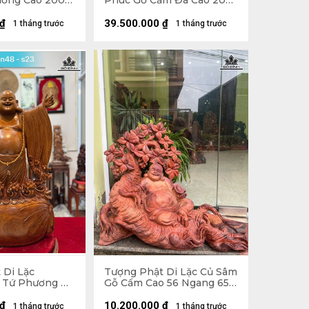
ương Cao 200
Phúc Gỗ Cẩm Đá Cao 200
âu 62 (cm)
Ngang 72 Sâu 74 (cm)
₫
39.500.000
₫
1 tháng trước
1 tháng trước
 Di Lặc
Tượng Phật Di Lặc Củ Sâm
 Tứ Phương Gỗ
Gỗ Cẩm Cao 56 Ngang 65
o 78 Ngang 46
Sâu 32 (cm)
₫
10.200.000
₫
1 tháng trước
1 tháng trước