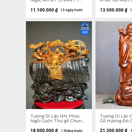
Ngọc Am KT 37x41x7 -
Phúc Gỗ Mun 
Khung Tranh 56x61 (cm)
Ngang 68 Sâu 1
11.100.000
₫
13.500.000
₫
13 ngày trước
1
Tượng Di Lặc Nhị Phúc
Tượng Di Lặc 
Ngồi Cuốn Thư gỗ Chun
Gỗ Hương Đỏ C
Sụn Hương Cao 55 Ngang
Ngang 63 Sâu 5
50 Sâu 22 (cm)
18.000.000
₫
21.200.000
₫
1 tháng trước