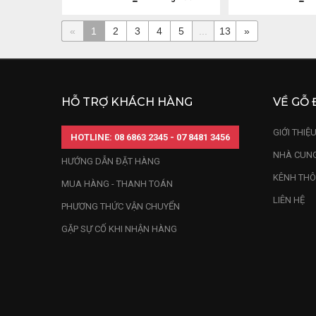
«
1
2
3
4
5
...
13
»
HỖ TRỢ KHÁCH HÀNG
VỀ GỖ 
GIỚI THIỆ
HOTLINE: 08 6863 2345 - 07 8481 3456
NHÀ CUNG
HƯỚNG DẪN ĐẶT HÀNG
KÊNH THÔ
MUA HÀNG - THANH TOÁN
LIÊN HỆ
PHƯƠNG THỨC VẬN CHUYỂN
GẶP SỰ CỐ KHI NHẬN HÀNG