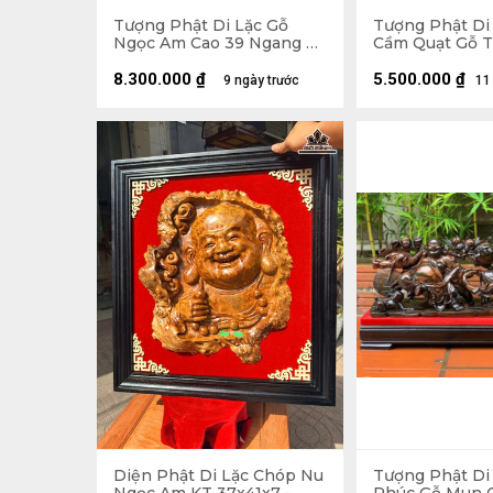
Tượng Phật Di Lặc Gỗ
Tượng Phật Di
Ngọc Am Cao 39 Ngang 71
Cầm Quạt Gỗ T
Sâu 35 (cm)
Ngang 23 Sâu 1
8.300.000
₫
5.500.000
₫
9 ngày trước
11
Diện Phật Di Lặc Chóp Nu
Tượng Phật Di