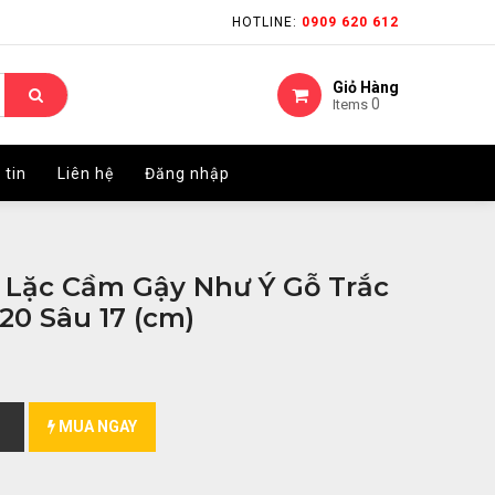
HOTLINE:
HOTLINE:
0909 620 612
0909 620 612
Giỏ Hàng
Giỏ Hàng
0
0
Items
Items
 tin
 tin
Liên hệ
Liên hệ
Đăng nhập
Đăng nhập
 Lặc Cầm Gậy Như Ý Gỗ Trắc
20 Sâu 17 (cm)
MUA NGAY