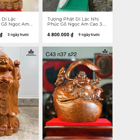
 Di Lặc
Tượng Phật Di Lặc Nhị
 Gỗ Ngọc Am
Phúc Gỗ Ngọc Am Cao 30
ang 54 Sâu 26
Ngang 47 Sâu 26 (cm)
₫
4.800.000
₫
3 ngày trước
9 ngày trước