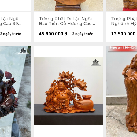
 Lặc Ngũ
Tượng Phật Di Lặc Ngồi
Tượng Phật
g Cao 39
Bao Tiền Gỗ Hương Cao
Nghênh Hỷ
36 (cm)
89 Ngang 70 Sâu 50 (cm) -
Cao 102 Ng
155kg
(cm)
45.800.000
₫
13.500.000
3 ngày trước
3 ngày trước