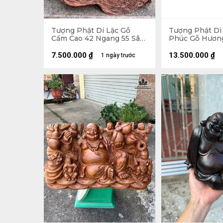
Tượng Phật Di Lặc Gỗ
Tượng Phật Di
Cẩm Cao 42 Ngang 55 Sâu
Phúc Gỗ Hươn
30 (cm) - 21kg
Ngang 65 Sâu 
7.500.000
₫
13.500.000
₫
1 ngày trước