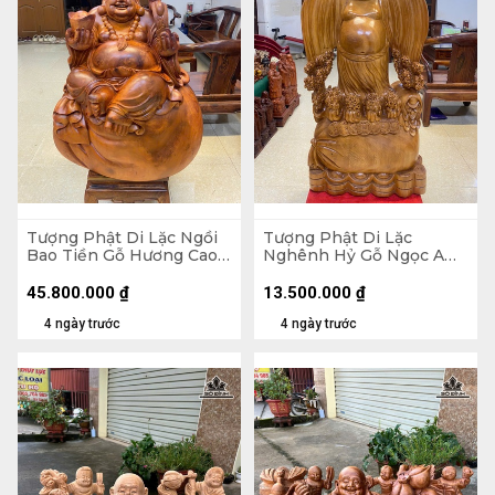
Tượng Phật Di Lặc Ngồi
Tượng Phật Di Lặc
Bao Tiền Gỗ Hương Cao
Nghênh Hỷ Gỗ Ngọc Am
89 Ngang 70 Sâu 50 (cm)
Cao 102 Ngang 54 Sâu 26
- 155kg
(cm)
45.800.000
₫
13.500.000
₫
4 ngày trước
4 ngày trước