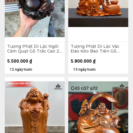
Tượng Phật Di Lặc Ngồi
Tượng Phật Di Lặc Vác
Cầm Quạt Gỗ Trắc Cao 20
Đào Kéo Bao Tiền Gỗ
Ngang 23 Sâu 19 (cm)
Hương Cao 48 Ngang 59
Sâu 18 (cm)
5.500.000
₫
5.800.000
₫
12 ngày trước
13 ngày trước