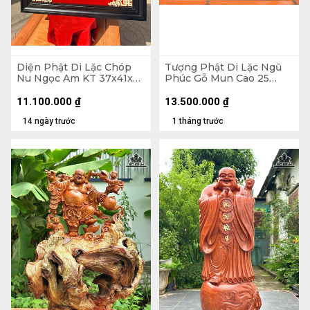
Diện Phật Di Lặc Chóp
Tượng Phật Di Lặc Ngũ
Nu Ngọc Am KT 37x41x7
Phúc Gỗ Mun Cao 25
- Khung Tranh 56x61 (cm)
Ngang 68 Sâu 15 (cm)
11.100.000
₫
13.500.000
₫
14 ngày trước
1 tháng trước