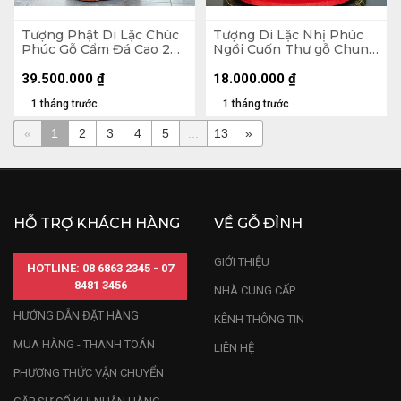
Tượng Phật Di Lặc Chúc
Tượng Di Lặc Nhị Phúc
Phúc Gỗ Cẩm Đá Cao 200
Ngồi Cuốn Thư gỗ Chun
Ngang 72 Sâu 74 (cm)
Sụn Hương Cao 55 Ngang
50 Sâu 22 (cm)
39.500.000
₫
18.000.000
₫
1 tháng trước
1 tháng trước
«
1
2
3
4
5
...
13
»
HỖ TRỢ KHÁCH HÀNG
VỀ GỖ ĐỈNH
GIỚI THIỆU
HOTLINE: 08 6863 2345 - 07
8481 3456
NHÀ CUNG CẤP
HƯỚNG DẪN ĐẶT HÀNG
KÊNH THÔNG TIN
MUA HÀNG - THANH TOÁN
LIÊN HỆ
PHƯƠNG THỨC VẬN CHUYỂN