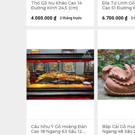
Thố Gỗ Nu Kháo Cao 14
Đĩa Tứ Linh G
Đường Kính 24,5 (cm)
Cao 51 Đường K
4.000.000
₫
6.700.000
₫
2 tháng trước
2 
Cầu Như Ý Gỗ Hoàng Đàn
Bắp Cải Gỗ Hư
Cao 18 Ngang 63 Sâu 12
Ngang 48 Sâu 2