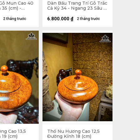
 Gỗ Mun Cao 40
Dàn Bầu Trang Trí Gỗ Trắc
35 (cm) -
Cả Kỷ 34 - Ngang 23 Sâu 15
5 lít
(cm)
6.800.000
₫
2 tháng trước
2 tháng trước
ng Cao 13,5
Thố Nu Hương Cao 12,5
 19 (cm)
Đường Kính 18 (cm)