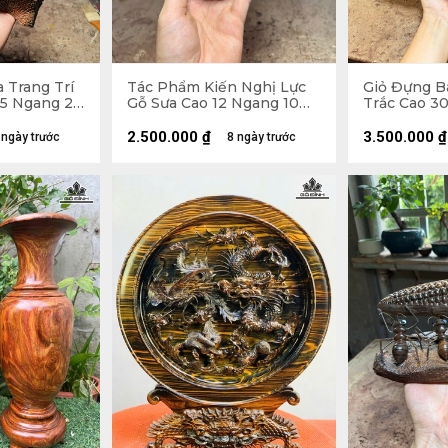
 Trang Trí
Tác Phẩm Kiến Nghị Lực
Giỏ Đựng B
,5 Ngang 22
Gỗ Sưa Cao 12 Ngang 10
Trắc Cao 3
Sâu 6,5 (cm)
23 (cm)
2.500.000
₫
3.500.000
₫
 ngày trước
8 ngày trước