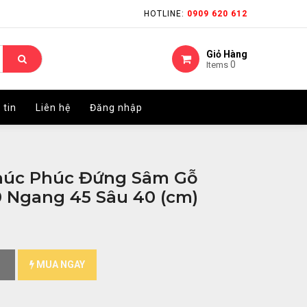
HOTLINE:
HOTLINE:
0909 620 612
0909 620 612
Giỏ Hàng
Giỏ Hàng
0
0
Items
Items
 tin
 tin
Liên hệ
Liên hệ
Đăng nhập
Đăng nhập
húc Phúc Đứng Sâm Gỗ
 Ngang 45 Sâu 40 (cm)
MUA NGAY