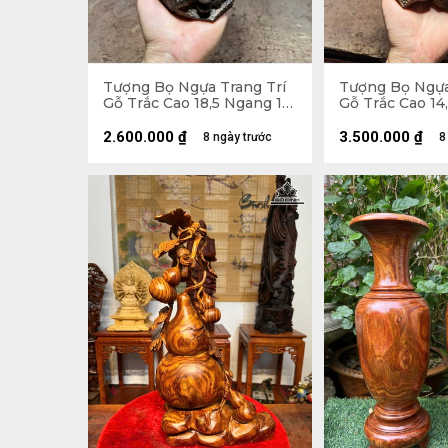
Tượng Bọ Ngựa Trang Trí
Tượng Bọ Ngựa
Gỗ Trắc Cao 18,5 Ngang 15
Gỗ Trắc Cao 14
Sâu 12 (cm)
Sâu 13 (cm)
2.600.000
₫
3.500.000
₫
8 ngày trước
8