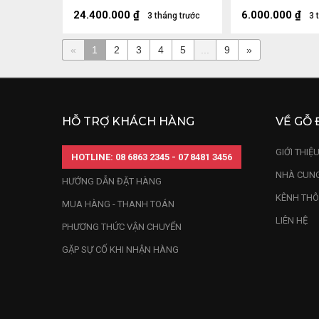
(cm) - Tủ Dài 75 Cao 46
13kg
Sâu 26 (cm)
24.400.000
₫
6.000.000
₫
3 tháng trước
3 
«
1
2
3
4
5
...
9
»
HỖ TRỢ KHÁCH HÀNG
VỀ GỖ 
GIỚI THIỆ
HOTLINE: 08 6863 2345 - 07 8481 3456
NHÀ CUNG
HƯỚNG DẪN ĐẶT HÀNG
KÊNH THÔ
MUA HÀNG - THANH TOÁN
LIÊN HỆ
PHƯƠNG THỨC VẬN CHUYỂN
GẶP SỰ CỐ KHI NHẬN HÀNG