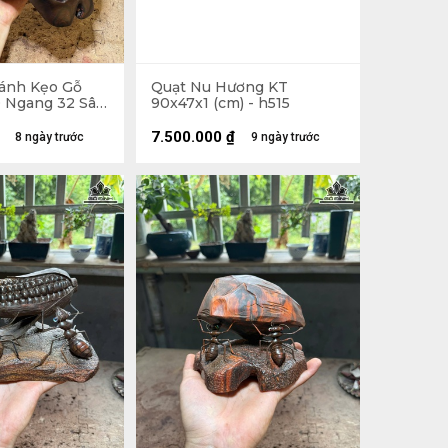
ánh Kẹo Gỗ
Quạt Nu Hương KT
0 Ngang 32 Sâu
90x47x1 (cm) - h515
7.500.000
₫
8 ngày trước
9 ngày trước