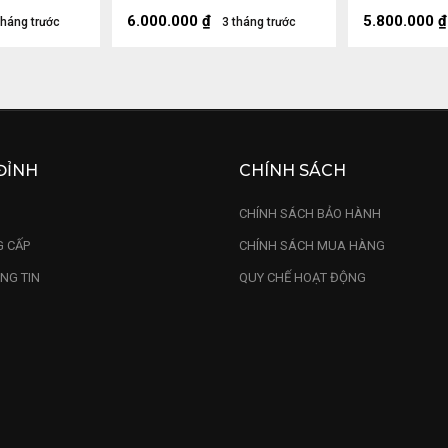
6.000.000
₫
5.800.000
₫
tháng trước
3 tháng trước
ĐỈNH
CHÍNH SÁCH
U
CHÍNH SÁCH BẢO HÀNH
 CẤP
CHÍNH SÁCH MUA HÀNG
NG TIN
QUY CHẾ HOẠT ĐỘNG