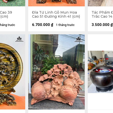
 Cao 39
Đĩa Tứ Linh Gỗ Mun Hoa
Tác Phẩm Đ
 (cm)
Cao 51 Đường Kính 41 (cm)
Trắc Cao 14
10 (cm)
6.700.000
₫
3.500.000
₫
tháng trước
1 tháng trước