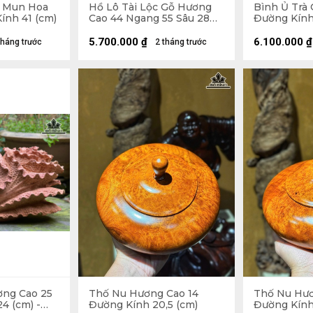
ỗ Mun Hoa
Hồ Lô Tài Lộc Gỗ Hương
Bình Ủ Trà
ính 41 (cm)
Cao 44 Ngang 55 Sâu 28
Đường Kính 
(cm)
Đựng Tích 2,
5.700.000
₫
6.100.000
₫
tháng trước
2 tháng trước
ơng Cao 25
Thố Nu Hương Cao 14
Thố Nu Hươ
4 (cm) -
Đường Kính 20,5 (cm)
Đường Kính