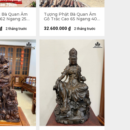
t Bà Quan Âm
Tượng Phật Bà Quan Âm
 62 Ngang 25
Gỗ Trắc Cao 65 Ngang 40
 - Cả Kỷ Cao 70
Sâu 29 (cm)
₫
32.600.000
₫
2 tháng trước
2 tháng trước