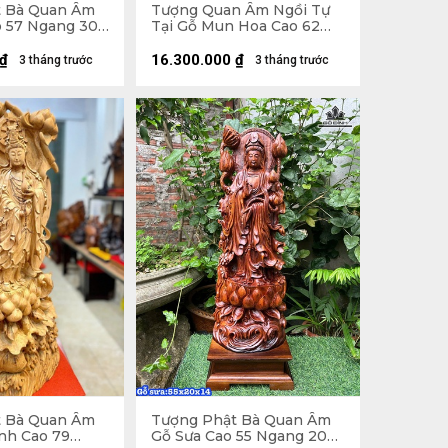
t Bà Quan Âm
Tượng Quan Âm Ngồi Tự
o 57 Ngang 30
Tại Gỗ Mun Hoa Cao 62
Ngang 38 Sâu 35 (cm)
₫
16.300.000
₫
3 tháng trước
3 tháng trước
t Bà Quan Âm
Tượng Phật Bà Quan Âm
nh Cao 79
Gỗ Sưa Cao 55 Ngang 20