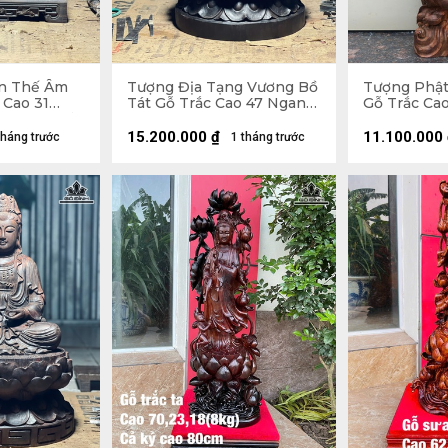
n Thế Âm
Tượng Địa Tạng Vương Bồ
Tượng Phậ
 Cao 31
Tát Gỗ Trắc Cao 47 Ngang
Gỗ Trắc Ca
6 (cm) - Kỷ
27 Sâu 27 (cm)
Sâu 15 (cm)
15.200.000
₫
11.100.000
tháng trước
1 tháng trước