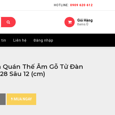
HOTLINE:
HOTLINE:
0909 620 612
0909 620 612
Giỏ Hàng
Giỏ Hàng
0
0
Items
Items
 tin
 tin
Liên hệ
Liên hệ
Đăng nhập
Đăng nhập
à Quán Thế Âm Gỗ Tử Đàn
28 Sâu 12 (cm)
MUA NGAY