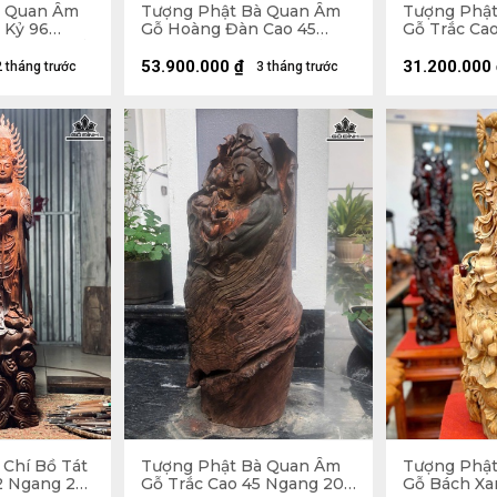
à Quan Âm
Tượng Phật Bà Quan Âm
Tượng Phậ
 Kỷ 96
Gỗ Hoàng Đàn Cao 45
Gỗ Trắc Ca
0 (cm) - Kỷ
Rộng 25 Sâu 17 cm ( Tủ
Sâu 17 (cm)
Cao 75 Rộng 42 Sâu 30 cm
53.900.000
₫
31.200.000
2 tháng trước
3 tháng trước
)
 Chí Bồ Tát
Tượng Phật Bà Quan Âm
Tượng Phậ
2 Ngang 29
Gỗ Trắc Cao 45 Ngang 20
Gỗ Bách Xa