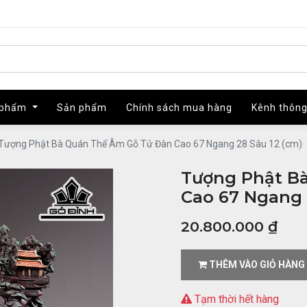
 phẩm
 phẩm
Sản phẩm
Sản phẩm
Chính sách mua hàng
Chính sách mua hàng
Kênh thông
Kênh thông
Tượng Phật Bà Quán Thế Âm Gỗ Tử Đàn Cao 67 Ngang 28 Sâu 12 (cm)
Tượng Phật B
Cao 67 Ngang 
20.800.000
₫
THÊM VÀO GIỎ HÀNG
Tạm thời hết hàng