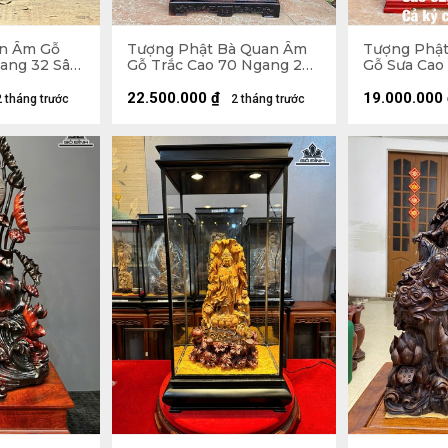
n Âm Gỗ
Tượng Phật Bà Quan Âm
Tượng Phậ
gang 32 Sâu
Gỗ Trắc Cao 70 Ngang 23
Gỗ Sưa Cao
Sâu 18 (cm) - 8kg - Cả Kỷ
Sâu 18 (cm)
Cao 80
(cm) - 6kg
22.500.000
₫
19.000.000
2 tháng trước
2 tháng trước