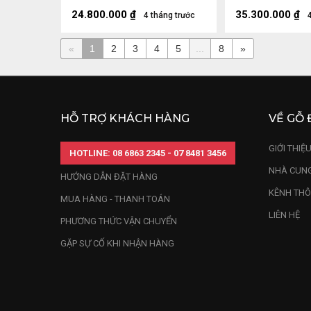
Sâu 20 (cm)
Sâu 21 (cm)
24.800.000
₫
35.300.000
₫
4 tháng trước
«
1
2
3
4
5
...
8
»
HỖ TRỢ KHÁCH HÀNG
VỀ GỖ 
GIỚI THIỆ
HOTLINE: 08 6863 2345 - 07 8481 3456
NHÀ CUNG
HƯỚNG DẪN ĐẶT HÀNG
KÊNH THÔ
MUA HÀNG - THANH TOÁN
LIÊN HỆ
PHƯƠNG THỨC VẬN CHUYỂN
GẶP SỰ CỐ KHI NHẬN HÀNG