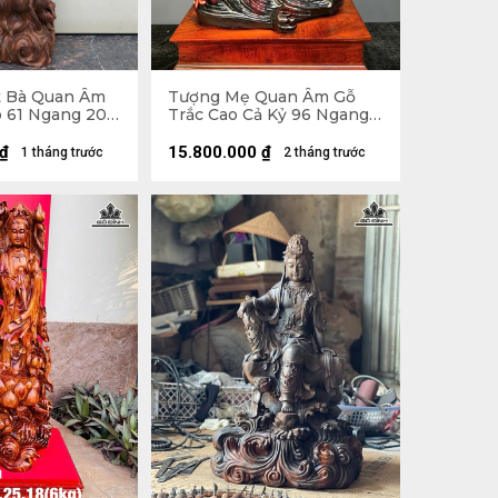
t Bà Quan Âm
Tượng Mẹ Quan Âm Gỗ
o 61 Ngang 20
Trắc Cao Cả Kỷ 96 Ngang
50 Sâu 30 (cm) - Kỷ Cao 12
₫
15.800.000
₫
1 tháng trước
2 tháng trước