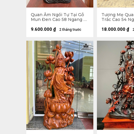
Quan Âm Ngồi Tự Tại Gỗ
Tượng Mẹ Qua
Mun Đen Cao 58 Ngang 25
Trắc Cao 54 N
Sâu 17 (cm)
31 (cm)
9.600.000
₫
18.000.000
₫
2 tháng trước