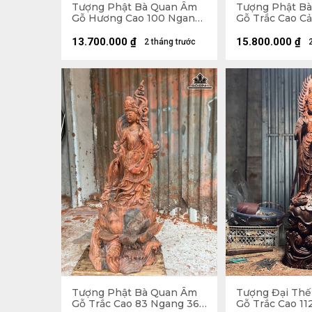
Tượng Phật Bà Quan Âm
Tượng Phật B
Gỗ Hương Cao 100 Ngang
Gỗ Trắc Cao Cả
45 Sâu 30 (cm)
Ngang 50 Sâu 3
Cao 12 (cm)
13.700.000
₫
15.800.000
₫
2 tháng trước
Tượng Phật Bà Quan Âm
Tượng Đại Thế
Gỗ Trắc Cao 83 Ngang 36
Gỗ Trắc Cao 11