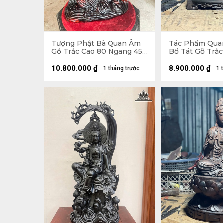
Tượng Phật Bà Quan Âm
Tác Phẩm Qua
Gỗ Trắc Cao 80 Ngang 45
Bồ Tát Gỗ Trắc
Sâu 30 (cm)
Ngang 22 Sâu 1
22x22x7 (cm)
10.800.000
₫
8.900.000
₫
1 tháng trước
1 