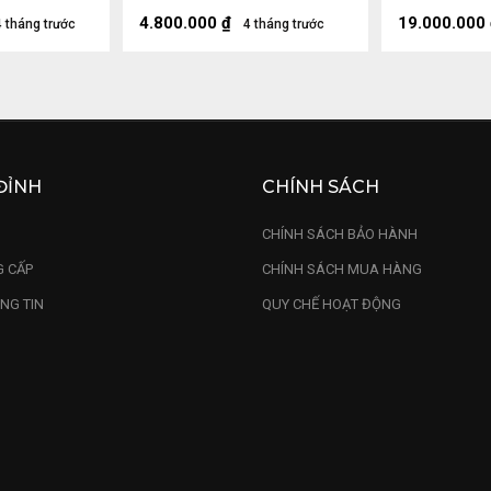
Sâu 14 (cm)
Ngang 28 S
4.800.000
₫
19.000.000
4 tháng trước
4 tháng trước
ĐỈNH
CHÍNH SÁCH
U
CHÍNH SÁCH BẢO HÀNH
 CẤP
CHÍNH SÁCH MUA HÀNG
NG TIN
QUY CHẾ HOẠT ĐỘNG