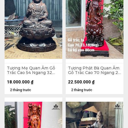
Tượng Mẹ Quan Âm Gỗ
Tượng Phật Bà Quan Âm
Trắc Cao 54 Ngang 32
Gỗ Trắc Cao 70 Ngang 23
Sâu 31 (cm)
Sâu 18 (cm) - 8kg - Cả Kỷ
Cao 80
18.000.000
₫
22.500.000
₫
2 tháng trước
2 tháng trước