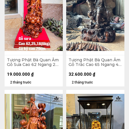
Tượng Phật Bà Quan Âm
Tượng Phật Bà Quan Âm
Gỗ Sưa Cao 62 Ngang 25
Gỗ Trắc Cao 65 Ngang 40
Sâu 18 (cm) - Cả Kỷ Cao
Sâu 29 (cm)
70 (cm) - 6kg
19.000.000
₫
32.600.000
₫
2 tháng trước
2 tháng trước