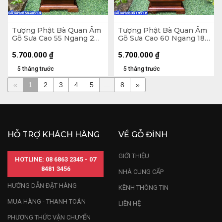
Tượng Phật Bà Quan Âm
Tượng Phật Bà Quan Âm
Gỗ Sưa Cao 55 Ngang 20
Gỗ Sưa Cao 60 Ngang 18
Sâu 14 (cm)
Sâu 12 (cm)
5.700.000
₫
5.700.000
₫
5 tháng trước
5 tháng trước
«
1
2
3
4
5
...
8
»
HỖ TRỢ KHÁCH HÀNG
VỀ GỖ ĐỈNH
GIỚI THIỆU
HOTLINE: 08 6863 2345 - 07
8481 3456
NHÀ CUNG CẤP
HƯỚNG DẪN ĐẶT HÀNG
KÊNH THÔNG TIN
MUA HÀNG - THANH TOÁN
LIÊN HỆ
PHƯƠNG THỨC VẬN CHUYỂN