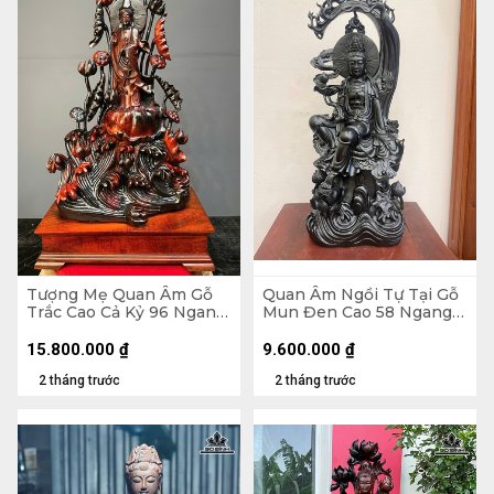
Tượng Mẹ Quan Âm Gỗ
Quan Âm Ngồi Tự Tại Gỗ
Trắc Cao Cả Kỷ 96 Ngang
Mun Đen Cao 58 Ngang
50 Sâu 30 (cm) - Kỷ Cao
25 Sâu 17 (cm)
12
15.800.000
₫
9.600.000
₫
2 tháng trước
2 tháng trước