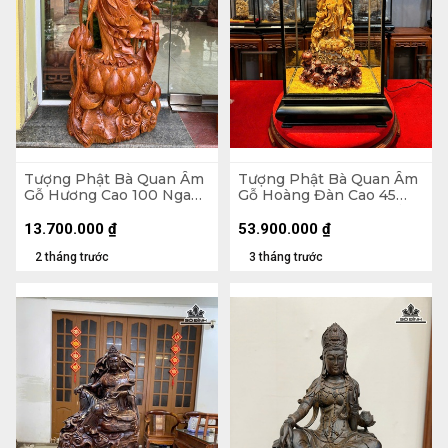
Tượng Phật Bà Quan Âm
Tượng Phật Bà Quan Âm
Gỗ Hương Cao 100 Ngang
Gỗ Hoàng Đàn Cao 45
45 Sâu 30 (cm)
Rộng 25 Sâu 17 cm ( Tủ
Cao 75 Rộng 42 Sâu 30
13.700.000
₫
53.900.000
₫
cm )
2 tháng trước
3 tháng trước