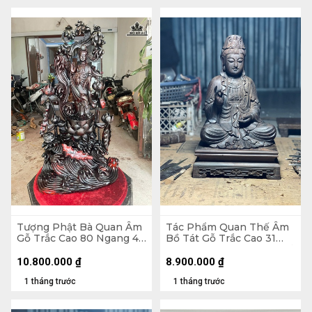
Tượng Phật Bà Quan Âm
Tác Phẩm Quan Thế Âm
Gỗ Trắc Cao 80 Ngang 45
Bồ Tát Gỗ Trắc Cao 31
Sâu 30 (cm)
Ngang 22 Sâu 16 (cm) - Kỷ
22x22x7 (cm)
10.800.000
₫
8.900.000
₫
1 tháng trước
1 tháng trước